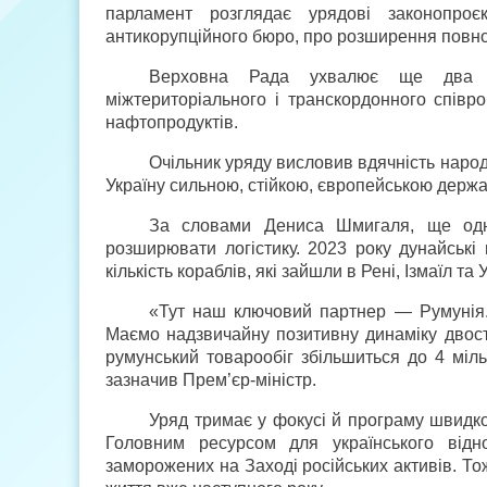
парламент розглядає урядові законопроєк
антикорупційного бюро, про розширення повно
Верховна Рада ухвалює ще два єв
міжтериторіального і транскордонного співр
нафтопродуктів.
Очільник уряду висловив вдячність народ
Україну сильною, стійкою, європейською держ
За словами Дениса Шмигаля, ще одна
розширювати логістику. 2023 року дунайські 
кількість кораблів, які зайшли в Рені, Ізмаїл 
«Тут наш ключовий партнер — Румунія. 
Маємо надзвичайну позитивну динаміку двосто
румунський товарообіг збільшиться до 4 міл
зазначив Прем’єр-міністр.
Уряд тримає у фокусі й програму швидког
Головним ресурсом для українського відн
заморожених на Заході російських активів. То