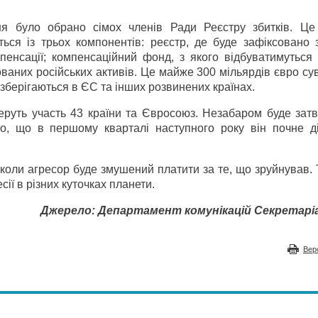
я було обрано сімох членів Ради Реєстру збитків. Це
ься із трьох компонентів: реєстр, де буде зафіксовано з
мпенсації; компенсаційний фонд, з якого відбуватимуться
аних російських активів. Це майже 300 мільярдів євро су
і зберігаються в ЄС та інших розвинених країнах.
беруть участь 43 країни та Євросоюз. Незабаром буде зат
о, що в першому кварталі наступного року він почне д
 коли агресор буде змушений платити за те, що зруйнував.
ії в різних куточках планети.
Джерело: Департамент комунікацій Секретарі
Вер