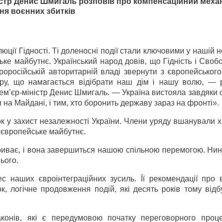
істр Денис Шмигаль розповів про компенсаційний механ
ня воєнних збитків
ції Гідності. Ті доленосні події стали ключовими у нашій 
ьке майбутнє. Український народ довів, що Гідність і Сво
роросійській авторитарній владі звернути з європейського
сору, що намагається відібрати наш дім і нашу волю, — 
м’єр-міністр Денис Шмигаль. — Україна вистояла завдяки 
на Майдані, і тим, хто боронить державу зараз на фронті».
ок у захист незалежності України. Члени уряду вшанували
е європейське майбутнє.
триває, і вона завершиться нашою спільною перемогою. Нин
ього.
с наших євроінтеграційних зусиль. Її рекомендації про в
, логічне продовження подій, які десять років тому відб
конів, які є передумовою початку переговорного проце