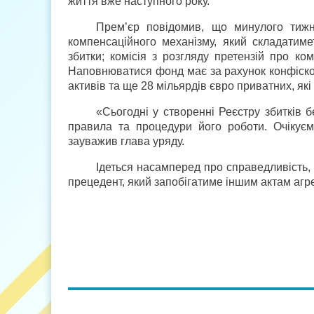
життя вже наступного року.
Прем’єр повідомив, що минулого тижн
компенсаційного механізму, який складатимет
збитки; комісія з розгляду претензій про ко
Наповнюватися фонд має за рахунок конфісков
активів та ще 28 мільярдів євро приватних, як
«Сьогодні у створенні Реєстру збитків 
правила та процедури його роботи. Очікуєм
зауважив глава уряду.
Ідеться насамперед про справедливість,
прецедент, який запобігатиме іншим актам агрес