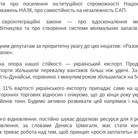
ти про посилення інституційної спроможності Націо
важень НАЗК, про самостійність на незалежність САП.
роінтеграційні закони — про вдосконалення мех
обітництва та про створення системи мінімальних запасів
ним депутатам за пріоритетну увагу до цих ініціатив: «Раз
авою».
 опора нашої стійкості — український експорт. Про
порти збільшили перевалку вантажів більш ніж удвічі. За
та Усть-Дунайськ, порівняно з минулим роком збільшилася на 
11% вартості українського експорту припадає саме на цю
ронніх торгових відносин і очікуємо, що до кінця року ук
ьйонів тонн. Будемо активно розвивати цей напрямок і на
о відновлення, постійно шукає додаткові ресурси для її ре
овлення, за словами Дениса Шмигаля, має стати кон
ж триває робота над тим, щоб принцип «росія заплатить» в