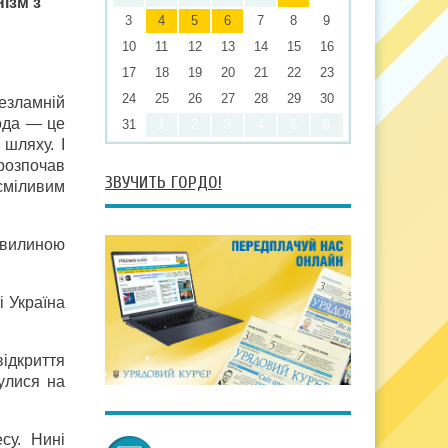
ізм з
3
4
5
6
7
8
9
10
11
12
13
14
15
16
17
18
19
20
21
22
23
24
25
26
27
28
29
30
незламній
бода — це
31
1
2
3
4
5
6
 шляху. І
розпочав
ЗВУЧИТЬ ГОРДО!
сміливим
 хвилиною
і Україна
ідкриття
улися на
су. Нині