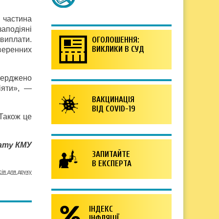
 частина
аподіяні
 виплати.
ОГОЛОШЕННЯ:
ВИКЛИКИ В СУД
веренних
верджено
іяти», —
ВАКЦИНАЦІЯ
ВІД COVID-19
 Також це
ату КМУ
ЗАПИТАЙТЕ
В ЕКСПЕРТА
сія для друку
ІНДЕКС
ІНФЛЯЦІЇ