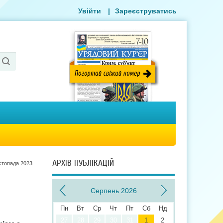
Увійти
|
Зареєструватись
АРХІВ ПУБЛІКАЦІЙ
стопада 2023
Серпень 2026
Пн
Вт
Ср
Чт
Пт
Сб
Нд
27
28
29
30
31
1
2