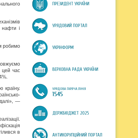
нального
ПРЕЗИДЕНТ УКРАЇНИ
анізмів
УРЯДОВИЙ ПОРТАЛ
 нафти і
ом робимо
УКРІНФОРМ
довжуємо
ВЕРХОВНА РАДА УКРАЇНИ
 цей час
54%.
 країну.
УРЯДОВА ГАРЯЧА ЛІНІЯ
1545
раїнсько-
далі», —
ДЕРЖБЮДЖЕТ 2025
алізації.
фіскація
тілився в
АНТИКОРУПЦІЙНИЙ ПОРТАЛ