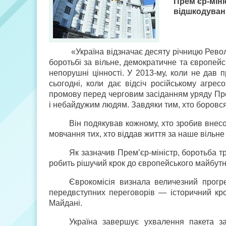
Прем’єр-мін
відшкодуван
«Україна відзначає десяту річницю Револю
боротьбі за вільне, демократичне та європейс
непорушні цінності. У 2013-му, коли не дав п
сьогодні, коли дає відсіч російському агре
промову перед черговим засіданням уряду Пре
і небайдужим людям. Завдяки тим, хто боровся 
Він подякував кожному, хто зробив внес
мовчання тих, хто віддав життя за наше вільн
Як зазначив Прем’єр-міністр, боротьба 
робить рішучий крок до європейського майбутн
Єврокомісія визнала величезний прогре
передвступних переговорів — історичний крок
Майдані.
Україна завершує ухвалення пакета за