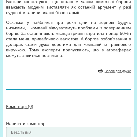
Банкіри констатують, що останнім часом земельні барони
вважають модним виставляти як останній аргумент у разі
судової тяганини власні бізнес-армії.
Оскільки у найближчі три роки ціни на зернові будуть
низькими,
компанії відчуватимуть проблеми із поверненням
боргів. За останні шість місяців гривня втратила понад 50% і
стала менш привабливою валютою. А боргові зобов’язання в
доларах стали дуже дорогими для компаній із гривневою
виручкою. Тому експерти припускають, що в агроаферах
можуть з’явитися нові імена.
Версія для друку
Коментарі (0)
Написати коментар