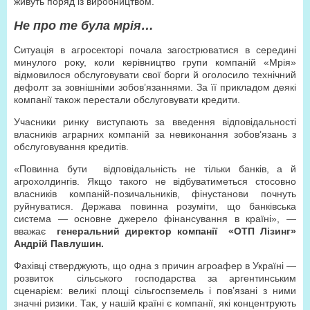
живуть поряд із виробництвом.
Не про те була мрія…
Ситуація в агросекторі почала загострюватися в середині
минулого року, коли керівництво групи компаній «Мрія»
відмовилося обслуговувати свої борги й оголосило технічний
дефолт за зовнішніми зобов’язаннями. За її прикладом деякі
компанії також перестали обслуговувати кредити.
Учасники ринку виступають за введення відповідальності
власників аграрних компаній за невиконання зобов’язань з
обслуговування кредитів.
«Повинна бути
відповідальність не тільки банків, а й
агрохолдингів. Якщо такого не відбуватиметься стосовно
власників компаній-позичальників, фінустанови почнуть
руйнуватися. Держава повинна розуміти, що банківська
система — основне джерело фінансування в країні», —
вважає
генеральний директор компанії
«ОТП Лізинг»
Андрій Павлушин.
Фахівці стверджують, що одна з причин агроафер в Україні —
розвиток
сільського господарства за аргентинським
сценарієм: великі площі сільгоспземель і пов’язані з ними
значні ризики. Так, у нашій країні є компанії, які концентрують