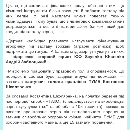
Цікаво, що споживачі фінансових послуг обізнані з тим, що
лізингові інструменти більш захищені й забрати заставу під
них легше. У разі несплати клієнт повертає техніку
лізингодавцеві. Тому буває, що з лізинговою компанією клієнт
розраховується, а ось із її материнським банком, який дав
кредит під заставу зерна, — ні.
«Державі необхідно розвивати інструменти фінансування
агроринку під заставу врожаю (аграрні розписки), щоб
підтримати цю галузь.
А банкам слід звернути увагу на них»,
— підкреслює
старший юрист ЮФ Sayenko Kharenko
Андрій Заблоцький.
«Ми хочемо працювати у правовому полі й сподіваємося, що
порядок в системі буде завдяки втручанню держави», —
зазначає
заступник голови правління ПУМБ Костянтин
Школяренко.
За словами Костянтина Школяренка, на початку березня під
час чергової спроби «ТАКО» (спеціалізується на виробництві
зерна кукурудзи і сої та обробляє 105 тисяч га) незаконно
вивезти арештоване зерно від вогнепального поранення
загинув співробітник охоронної фірми, найнятої ПУМБ для
охорони заставного майна, а ще 15 зазнали поранення.