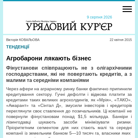
9 серпня 2026
Вікторія КОВАЛЬОВА
22 квiтня 2015
ТЕНДЕНЦІЇ
Агробарони лякають бізнес
Фінустанови співпрацюють не з олігархічними
господарствами, які не повертають кредитів, а з
малими та середніми компаніями
Через афери на аграрному ринку банки фактично припинили
кредитування сектору. Гучні дефолти і відмова платити за
кредитами таких великих агрохолдингів, як «Мрія», «ТАКО»,
«Амарант» та «Сінтал Д», змусили інвесторів і кредиторів
переглянути своє ставлення до позичальників. Ці компанії не
повернули фінустановам понад $1,5 мільярда. Банкіри і
лізингодавці шукають засоби мінімізувати ризики.
Пріоритетним сегментом для них стають малі та середні
компанії із земельним банком 5—10 тисяч га, власники яких