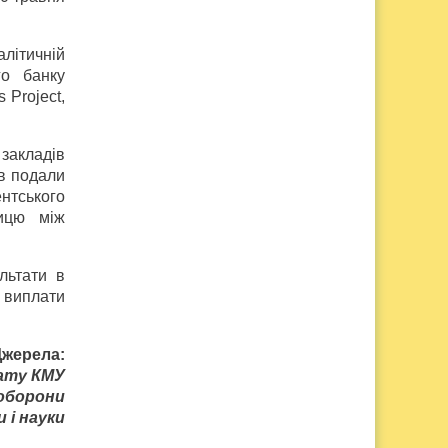
алітичній
го банку
 Project,
закладів
ів подали
нтського
ницю між
льтати в
 виплати
Джерела:
іату КМУ
оборони
 і науки