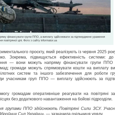
яму фінансувати групи ППО, а виплату здійснювати за підтверджене ураження
я повітряної цілі. Фото з сайту informator.ua
риментального проєкту, який реалізують із червня 2025 рок
нко. Зокрема, підвищується ефективність системи: до
ання — вони можуть напряму фінансувати групи ППО 
мад; громади можуть спрямовувати кошти на виплату ви
зпілотних систем та іншого забезпечення для роботи г
оди учасникам груп ППО — виплату здійснюють за підт
 змогу громадам оперативніше реагувати на повітряні за
місцях без додаткового навантаження на бойові підрозділи.
ня групами ППО здійснюють Повітряні Сили ЗСУ. Учасн
Збройних Сил України»
, — зазначила очільниця уряду.