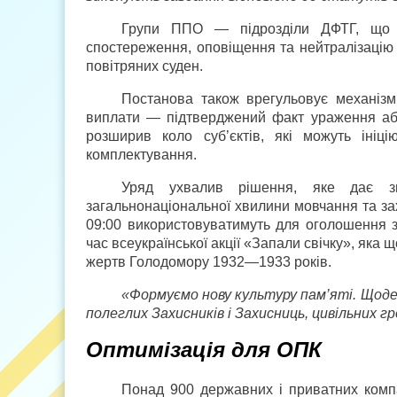
Групи ППО — підрозділи ДФТГ, що д
спостереження, оповіщення та нейтралізацію 
повітряних суден.
Постанова також врегульовує механізм
виплати — підтверджений факт ураження або 
розширив коло суб’єктів, які можуть ініц
комплектування.
Уряд ухвалив рішення, яке дає зм
загальнонаціональної хвилини мовчання та за
09:00 використовуватимуть для оголошення з
час всеукраїнської акції «Запали свічку», яка
жертв Голодомору 1932—1933 років.
«Формуємо нову культуру пам’яті. Щоден
полеглих Захисників і Захисниць, цивільних г
Оптимізація для ОПК
Понад 900 державних і приватних компа