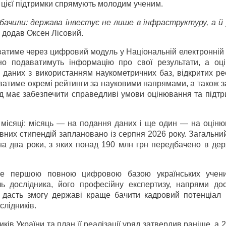
 цієї підтримки спрямують молодим ученим.
бачили: держава інвестує не лише в інфраструктуру, а й 
 додав Оксен Лісовий.
атиме через цифровий модуль у Національній електронній 
йно подаватимуть інформацію про свої результати, а оц
 даних з використанням наукометричних баз, відкритих ре
атиме окремі рейтинги за науковими напрямами, а також з
хід має забезпечити справедливі умови оцінювання та підт
місяці: місяць — на подання даних і ще один — на оціню
них стипендій заплановано із серпня 2026 року. Загальни
на два роки, з яких понад 190 млн грн передбачено в де
ане першою повною цифровою базою українських учен
 дослідника, його професійну експертизу, напрями дос
Це дасть змогу державі краще бачити кадровий потенціал 
слідників.
ів України та план її реалізації уряд затвердив раніше, а 