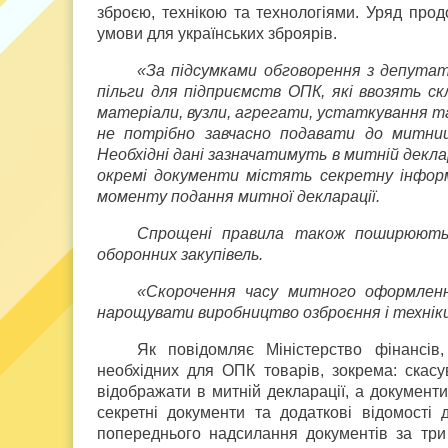
зброєю, технікою та технологіями. Уряд пр
умови для українських зброярів.
«За підсумками обговорення з депута
пільги для підприємств ОПК, які ввозять с
матеріали, вузли, агрегати, устаткування та
не потрібно завчасно подавати до митниці
Необхідні дані зазначатимуть в митній декл
окремі документи містять секретну інфор
моменту подання митної декларації.
Спрощені правила також поширюються
оборонних закупівель.
«Скорочення часу митного оформлен
нарощувати виробництво озброєння і технік
Як повідомляє Міністерство фінансі
необхідних для ОПК товарів, зокрема: скас
відображати в митній декларації, а документ
секретні документи та додаткові відомості
попереднього надсилання документів за три