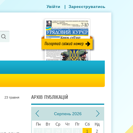
Увійти
|
Зареєструватись
АРХІВ ПУБЛІКАЦІЙ
23 травня
Серпень 2026
Пн
Вт
Ср
Чт
Пт
Сб
Нд
27
28
29
30
31
1
2