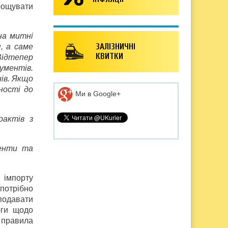
рощувати
на митні
ЗАЛІЗНИЧНІ
, а саме
КВИТКИ
Відтепер
ументів.
ів. Якщо
ності до
Ми в Google+
рактів з
енти та
 імпорту
потрібно
 подавати
оги щодо
 правила