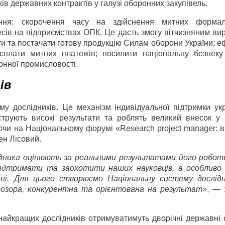
в державних контрактів у галузі оборонних закупівель.
ення: скорочення часу на здійснення митних формал
сів на підприємствах ОПК. Це дасть змогу вітчизняним ви
и та постачати готову продукцію Силам оборони України; 
 сплати митних платежів; посилити національну безпеку
онної промисловості.
ів
у дослідників. Це механізм індивідуальної підтримки укр
струють високі результати та роблять великий внесок у 
аючи на Національному форумі «Research project manager: в
ен Лісовий.
ідника оцінюють за реальними результатами його роботи
 підтримати та заохотити наших науковців, а особливо
ні. Для цього створюємо Національну систему дослідн
розора, конкурентна та орієнтована на результат»
, — 
 найкращих дослідників отримуватимуть дворічні державні 