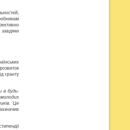
ьностей,
робникам
ефективно
 завдяки
аїнських
розвиток
ід гранту
 в будь­
 молодих
иків. Це
зазначив
стипендії