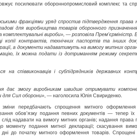
одовжує посилювати оборонно­промисловий комплекс та сп
тськими фракціями уряд спростив підтвердження права 
кладові для виробництва товарів оборонного призначення
 комплектувальні вироби», — розповіла Прем’єр­міністр. 
 копії контрактів, технічних паспортів та інших док
арації, а документи надаватимуть на вимогу митних орган
мацію, їх можна подати із дотриманням режиму секрет
 на співвиконавців і субпідрядників державних конт
ня дає змогу виробникам швидше отримувати компон
и для Сил оборони»
, — наголосила Юлія Свириденко.
в, зміни передбачають спрощення митного оформлення
ування обов’язку подання певних документів — тепер їх 
и слід надавати на вимогу митних органів; надання права
 до моменту подання митної декларації; скасування вим
 дні до початку митного оформлення товарів. Спрощені