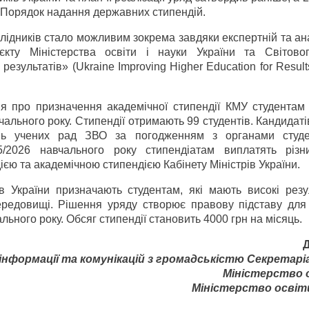
 Порядок надання державних стипендій.
ідників стало можливим зокрема завдяки експертній та ан
єкту Міністерства освіти і науки України та Світово
езультатів» (Ukraine Improving Higher Education for Results
ня про призначення академічної стипендії КМУ студентам 
чального року. Стипендії отримають 99 студентів. Кандидат
нь учених рад ЗВО за погодженням з органами студе
/2026 навчального року стипендіатам виплатять різ
ю та академічною стипендією Кабінету Міністрів України.
ів України призначають студентам, які мають високі резу
середовищі. Рішення уряду створює правову підставу для
льного року. Обсяг стипендії становить 4000 грн на місяць.
нформації та комунікацій з громадськістю Секретар
Міністерство 
Міністерство освіти