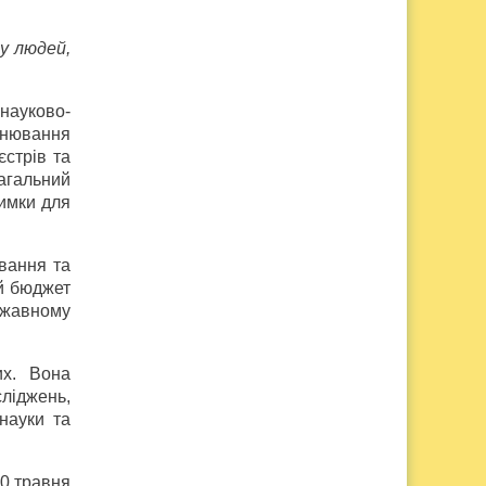
у людей,
науково­
інювання
єстрів та
агальний
римки для
вання та
й бюджет
ржавному
их. Вона
ліджень,
науки та
20 травня