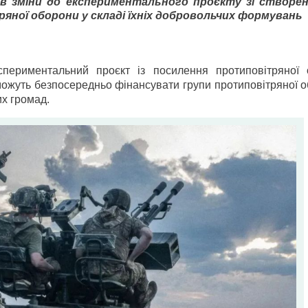
в зміни до експериментального проєкту зі створен
яної оборони у складі їхніх добровольчих формувань
периментальний проєкт із посилення протиповітряної 
ожуть безпосередньо фінансувати групи протиповітряної о
их громад.