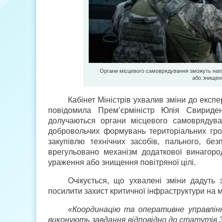
Органи місцевого самоврядування зможуть напр
або знищенн
Кабінет Міністрів ухвалив зміни до експе
повідомила Прем’єр­міністр Юлія Свириде
долучаються органи місцевого самоврядув
добровольчих формувань територіальних гро
закупівлю технічних засобів, пального, бе
врегульовано механізм додаткової винагор
ураження або знищення повітряної цілі.
Очікується, що ухвалені зміни дадуть
посилити захист критичної інфраструктури на 
«Координацію та оперативне управлін
виконують завдання відповідно до статутів 