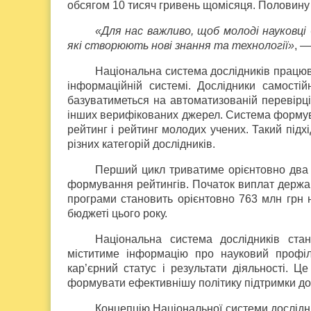
обсягом 10 тисяч гривень щомісяця. Половину
«Для нас важливо, щоб молоді науковці 
які створюють нові знання та технології»
, —
Національна система дослідників працюв
інформаційній системі. Дослідники самості
базуватиметься на автоматизованій перевірці
інших верифікованих джерел. Система формув
рейтинг і рейтинг молодих учених. Такий під
різних категорій дослідників.
Перший цикл триватиме орієнтовно два 
формування рейтингів. Початок виплат держав
програми становить орієнтовно 763 млн грн 
бюджеті цього року.
Національна система дослідників ст
міститиме інформацію про науковий профіль
кар’єрний статус і результати діяльності. 
формувати ефективнішу політику підтримки до
Концепцію Національної системи дослідник