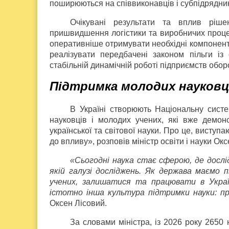
поширюються на співвиконавців і субпідрядникі
Очікувані результати та вплив ріш
пришвидшення логістики та виробничих проце
оперативніше отримувати необхідні компонент
реалізувати передбачені законом пільги із
стабільній динамічній роботі підприємств обор
Підтримка молодих науковц
В Україні створюють Національну систем
науковців і молодих учених, які вже демон
української та світової науки. Про це, виступ
до впливу», розповів міністр освіти і науки Окс
«Сьогодні наука стає сферою, де досл
якій галузі досліджень. Як держава маємо
учених, залишатися та працювати в Украї
істотно інша культура підтримки науки: п
Оксен Лісовий.
За словами міністра, із 2026 року 2650