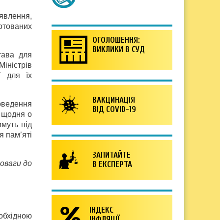
явлення,
отованих
ОГОЛОШЕННЯ:
ВИКЛИКИ В СУД
тава для
іністрів
ї для їх
ВАКЦИНАЦІЯ
ведення
ВІД COVID-19
я щодня о
муть під
я пам’яті
ЗАПИТАЙТЕ
поваги до
В ЕКСПЕРТА
ІНДЕКС
обхідною
ІНФЛЯЦІЇ