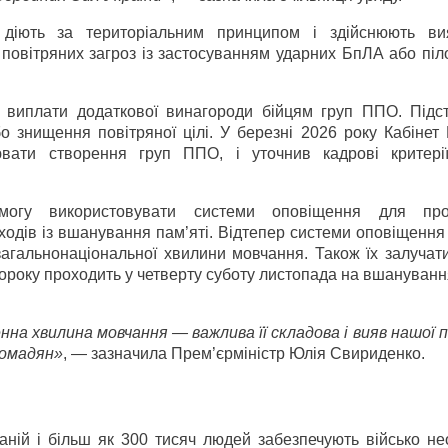
іють за територіальним принципом і здійснюють ви
повітряних загроз із застосуванням ударних БпЛА або піл
 виплати додаткової винагороди бійцям груп ППО. Підс
знищення повітряної цілі. У березні 2026 року Кабінет М
іювати створення груп ППО, і уточнив кадрові критері
огу використовувати системи оповіщення для про
ходів із вшанування пам’яті. Відтепер системи оповіщенн
агальнонаціональної хвилини мовчання. Також їх залучати
 щороку проходить у четверту суботу листопада на вшануванн
на хвилина мовчання — важлива її складова і вияв нашої 
ромадян»
, — зазначила Прем’єр­міністр Юлія Свириденко.
ній і більш як 300 тисяч людей забезпечують військо не