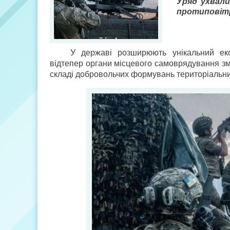
Уряд ухвали
протиповітр
У державі розширюють унікальний екс
відтепер органи місцевого самоврядування зм
складі добровольчих формувань територіальн