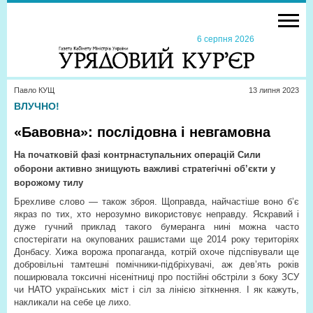
6 серпня 2026
Павло КУЩ
13 липня 2023
ВЛУЧНО!
«Бавовна»: послідовна і невгамовна
На початковій фазі контрнаступальних операцій Сили
оборони активно знищують важливі стратегічні об’єкти у
ворожому тилу
Брехливе слово — також зброя. Щоправда, найчастіше воно б’є
якраз по тих, хто нерозумно використовує неправду. Яскравий і
дуже гучний приклад такого бумеранга нині можна часто
спостерігати на окупованих рашистами ще 2014 року територіях
Донбасу. Хижа ворожа пропаганда, котрій охоче підспівували ще
добровільні тамтешні помічники-підбріхувачі, аж дев’ять років
поширювала токсичні нісенітниці про постійні обстріли з боку ЗСУ
чи НАТО українських міст і сіл за лінією зіткнення. І як кажуть,
накликали на себе це лихо.