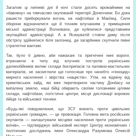
Загалом ці липневі дні й ночі стали досить врожайними на
«бавовну» на тимчасово окупованій території Донеччини. Бо доки
рашисти приборкували вогонь на нафтобазі в Макіївці, Сили
оборони відзначилися ще й точним влучанням у приміщення
міської адміністрації Волновахи, де кублилися представники
окупаційної адміністрації. А в Ясинуватій стовпи диму після
обстрілу здійнялися біля залізниці, де загарбники скупчили певні
стратегічні вантажі.
Так, було б дивно, аби нажахані та пригнічені нині вороги,
втрачаючи в тилу від влучних пострілів українських
далекобійників великі склади боєприпасів та паливно-мастильних
матеріалів, не заскиглили ще голосніше про начебто «геноцид»
мирного населення і звірства «нацистів». Утім, на відміну від
кремлівських зайд, які вже перетворили частину Донбасу на
випалену землю, наші бійці обирають своїми головними цілями
склади, нафтобази, логістичні центри, місця дислокації ворожих
бійців та військової техніки.
«Будь-які повідомлення, що ЗСУ воюють проти цивільних
українських громадян, — це провокація. Головна мета російських
окупантів — налаштували місцеве населення проти українських
воїнів», — підтверджує військовий експерт Центру економічних і
політичних досліджень імені Олександра Разумкова Олексій