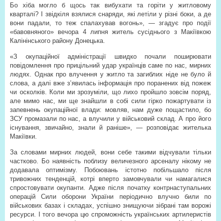
Бо хіба могло б щось так вибухати та горіти у житловому
кварталі? І звідкіля взялися снаряди, які летіли у різні боки, а де
вони падали, то теж спалахував вогонь», — згадує про події
«бавовняного» вечора 4 липня житель сусіднього з Макіївкою
Калінінського району Донецька.
«З окупаційної адміністрації швидко почали поширювати
повідомлення про прицільний удар українців саме по нас, мирних
людях. Однак про влучення у житло та загиблих ніде не було й
слова, а далі вже з’явилась інформація про поранених від пожеж
чи осколків. Коли ми зрозуміли, що лихо пройшло зовсім поряд,
але мимо нас, ми ще знайшли в собі сили гірко пожартувати із
запевнень окупаційної влади: мовляв, нам дуже пощастило, бо
ЗСУ промазали по нас, а влучили у військовий склад. А про його
існування, звичайно, знали й раніше», — розповідає жителька
Макіївки.
За словами мирних людей, вони себе такими відчували тільки
частково. Бо наявність поблизу величезного арсеналу нікому не
додавала оптимізму. Побоювань істотно побільшало після
тривожних тенденцій, котрі вперто замовчували чи намагалися
спростовувати окупанти. Адже після початку контрнаступальних
операцій Сили оборони України періодично влучно били по
військових базах і складах, успішно знищуючи зібрані там ворожі
ресурси. І того вечора цю спроможність українських артилеристів