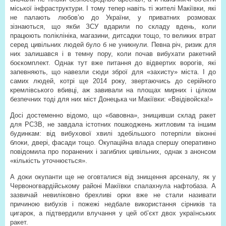
міської інфраструктури. І тому тепер навіть ті жителі Макіївки, які
не палають любов’ю до України, у приватних розмовах
зізнаються, що якби ЗСУ вдарили по складу вдень, коли
працюють поліклініка, магазини, дитсадки тощо, то великих втрат
серед цивільних людей було б не уникнули. Певна річ, ризик для
них залишався і в темну пору, коли почав вибухати ракетний
боєкомплект. Однак тут вже питання до відвертих ворогів, які
запевняють, що навезли сюди зброї для «захисту» міста. І до
самих людей, котрі ще 2014 року, звертаючись до серійного
кремлівського вбивці, аж завивали на площах мирних і цілком
безпечних тоді для них міст Донецька чи Макіївки: «Ввідівойска!»
Досі достеменно відомо, що «бавовна», знищивши склад ракет
для РСЗВ, не завдала істотних пошкоджень житловим та іншим
будинкам: від вибухової хвилі здебільшого потерпіли віконні
блоки, двері, фасади тощо. Окупаційна влада спершу оперативно
повідомила про поранених і загиблих цивільних, однак з анонсом
«кількість уточнюється».
А доки окупанти ще не оговталися від знищення арсеналу, як у
Червоногвардійському районі Макіївки спалахнула нафтобаза. А
зазвичай невиліковно брехливі орки вже не стали називати
причиною вибухів і пожежі недбале використання сірників та
цигарок, а підтвердили влучання у цей об’єкт двох українських
ракет.