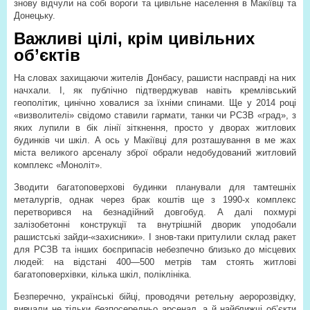
знову відчули на собі вороги та цивільне населення в Макіївці та
Донецьку.
Важливі цілі, крім цивільних
об’єктів
На словах захищаючи жителів Донбасу, рашисти насправді на них
начхали. І, як публічно підтверджував навіть кремлівський
геополітик, цинічно ховалися за їхніми спинами. Ще у 2014 році
«визволителі» свідомо ставили гармати, танки чи РСЗВ «град», з
яких лупили в бік лінії зіткнення, просто у дворах житлових
будинків чи шкіл. А ось у Макіївці для розташування в ме жах
міста великого арсеналу зброї обрали недобудований житловий
комплекс «Моноліт».
Зводити багатоповерхові будинки планували для тамтешніх
металургів, однак через брак коштів ще з 1990-х комплекс
перетворився на безнадійний довгобуд. А далі похмурі
залізобетонні конструкції та внутрішній дворик уподобали
рашистські зайди-«захисники». І знов-таки притулили склад ракет
для РСЗВ та інших боєприпасів небезпечно близько до місцевих
людей: на відстані 400—500 метрів там стоять житлові
багатоповерхівки, кілька шкіл, поліклініка.
Безперечно, українські бійці, проводячи ретельну аеророзвідку,
вивчали не тільки безпосередньо арсенал, а й найближчі об’єкти