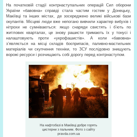
На початковій стадії контрнаступальних операцій Сил оборони
України «бавовна» справді стала частим гостем у Донецьку,
Макіївці та інших містах, де зосереджено великі військові бази
окупантів. Місцеві люди вже непогано вивчили характер вибухів і
нітрохи не сумніваються: якщо снаряди свистять і б’ють по
житлових кварталах, це знову рашисти тримають їх у тонусі і
налаштовують проти «укрофашистів». А коли «бавовна»
з’являється на місці складів боєприпасів, паливно-мастильних
матеріалів чи скупчення техніки, то ЗСУ послідовно знищують
ворожі ресурси і розчищають собі дорогу перед контрнаступом.
На нафтобазі в Макіївці добре горять
цистерни з пальним. Фото з сайту
pravda.com.ua