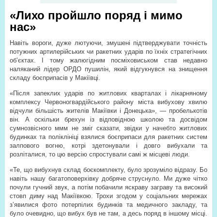
«Лихо пройшло поряд і мимо
нас»
Навіть вороги, дуже лютуючи, змушені підтверджувати точність
потужних артилерійських чи ракетних ударів по їхніх стратегічних
об’єктах. І тому жалюгідним посміховиськом став недавно
наляканий лідер ОРДО пушилін, який відгукнувся на знищення
складу боєприпасів у Макіївці.
«Після запеклих ударів по житлових кварталах і лікарняному
комплексу Червоногвардійського району міста вибухову хвилю
відчули більшість жителів Макіївки і Донецька», — пробелькотів
він. А оскільки брехун із відповідною школою та досвідом
сумнозвісного ммм не зміг сказати, звідки у начебто житлових
будинках та поліклініці взялися боєприпаси для ракетних систем
залпового вогню, котрі здетонували і довго вибухали та
розліталися, то цю версію спростували самі ж місцеві люди.
«Те, що вибухнув склад боєкомплекту, було зрозуміло відразу. Бо
навіть нашу багатоповерхівку добряче струснуло. Ми дуже чітко
почули гучний звук, а потім побачили яскраву заграву та високий
стовп диму над Макіївкою. Трохи згодом у соціальних мережах
з’явилися фото потерпілих будинків та медичного закладу, та
було очевидно, що вибух був не там, а десь поряд в іншому місці.