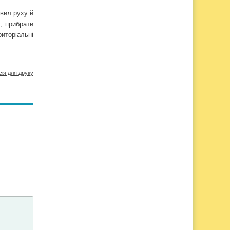
вил руху й
, прибрати
риторіальні
сія для друку