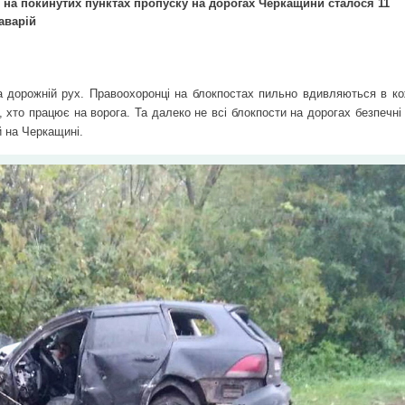
 на покинутих пунктах пропуску на дорогах Черкащини сталося 11
аварій
а дорожній рух. Правоохоронці на блокпостах пильно вдивляються в ко
, хто працює на ворога. Та далеко не всі блокпости на дорогах безпечні
й на Черкащині.