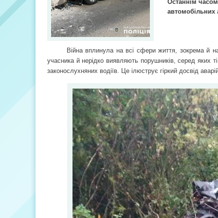
Останнім часом
автомобільних 
Війна вплинула на всі сфери життя, зокрема й н
учасника й нерідко виявляють порушників, серед яких ті
законослухняних водіїв. Це ілюструє гіркий досвід аварі