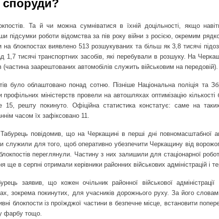
і споруди?
кпостів. Та й чи можна сумніватися в їхній доцільності, якщо навіт
ши підсумки роботи відомства за пів року війни з росією, окремим ряд
и на блокпостах виявлено 513 розшукуваних та більш як 3,8 тисячі підоз
ад 1,7 тисячі транспортних засобів, які перебували в розшуку. На Черка
в (частина заарештованих автомобілів служить військовим на передовій).
тів було облаштовано понад сотню. Пізніше Національна поліція та Зб
 профільних міністерств провели на автошляхах оптимізацію кількості 
е 15, решту покинуто. Офіційна статистика констатує: саме на таки
ннім часом їх зафіксовано 11.
р Табурець повідомив, що на Черкащині в перші дні повномасштабної агр
ни служили для того, щоб оперативно убезпечити Черкащину від ворожог
блокпостів переглянули. Частину з них залишили для стаціонарної робо
я ще в серпні отримали керівники районних військових адміністрацій і т
урець заявив, що кожен очільник районної військової адміністрації
ах, зокрема покинутих, для учасників дорожнього руху. За його словами
тивні блокпости із проїжджої частини в безпечне місце, встановити попе
ну фарбу тощо.