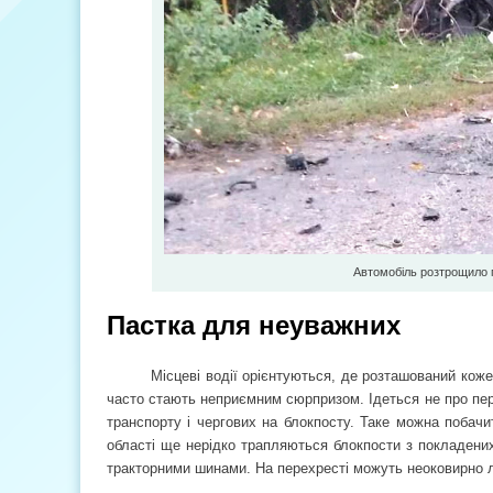
Автомобіль розтрощило пі
Пастка для неуважних
Місцеві водії орієнтуються, де розташований коже
часто стають неприємним сюрпризом. Ідеться не про пере
транспорту і чергових на блокпосту. Таке можна побачити
області ще нерідко трапляються блокпости з покладени
тракторними шинами. На перехресті можуть неоковирно ле