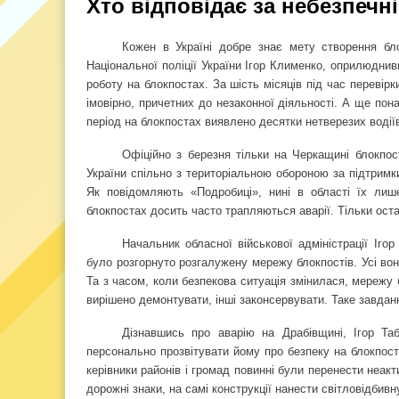
Хто відповідає за небезпечн
Кожен в Україні добре знає мету створення бло
Національної поліції України Ігор Клименко, оприлюднив
роботу на блокпостах. За шість місяців під час перевірк
імовірно, причетних до незаконної діяльності. А ще пон
період на блокпостах виявлено десятки нетверезих водії
Офіційно з березня тільки на Черкащині блокпос
України спільно з територіальною обороною за підтримки
Як повідомляють «Подробиці», нині в області їх лиш
блокпостах досить часто трапляються аварії. Тільки оста
Начальник обласної військової адміністрації Іго
було розгорнуто розгалужену мережу блокпостів. Усі во
Та з часом, коли безпекова ситуація змінилася, мережу 
вирішено демонтувати, інші законсервувати. Таке завданн
Дізнавшись про аварію на Драбівщині, Ігор Таб
персонально прозвітувати йому про безпеку на блокпост
керівники районів і громад повинні були перенести неак
дорожні знаки, на самі конструкції нанести світловідбив