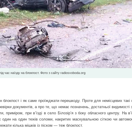
д час наїзду на блокпост. Фото з сайту radiosvoboda.org
н блокпост і як саме проїжджати перешкоду. Проте для немісцевих такі 
вірки документів, а про те, що немає позначень, достатньої видимості 
, приміром, при в’їзді в село Білозір’я з боку обласного центру. На в’
х один на один тюків соломи, накритих маскувальною сіткою чи автомо
жати кілька мішків із піском — теж блокпост.