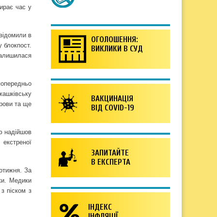
ирає час у
відомили в
ОГОЛОШЕННЯ:
у блокпост.
ВИКЛИКИ В СУД
залишилася
попередньо
 жашківську
ВАКЦИНАЦІЯ
брови та ще
ВІД COVID-19
ію надійшов
 екстреної
ЗАПИТАЙТЕ
В ЕКСПЕРТА
отижня. За
ки. Медики
 з піском з
ІНДЕКС
ІНФЛЯЦІЇ