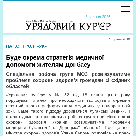
6 серпня 2026
17 серпня 2018
НА КОНТРОЛІ «УК»
Буде окрема стратегія медичної
допомоги жителям Донбасу
Cпеціальна робоча група МОЗ розв’язуватиме
проблеми охорони здоров’я громадян зі східних
областей
«Урядовий кур’єр» у №132 від 18 липня цього року
порушував питання про необхідність застосувати окремий
пілотний проект реформування медицини у прифронтовій
зоні. Саме такого підходу добивалися луганські медики. І
стало відомо, що спеціальна робоча група при Міністерстві
охорони здоров’я України розв’язуватиме проблеми
медицини Луганської та Донецької областей. Про це в.о.
міністра охорони здоров’я Уляна Супрун розповіла на прес-