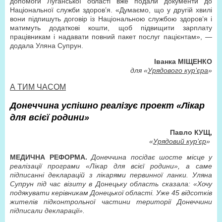
допомоги Луганської області вже подали документи до
Національної служби здоров’я. «Думаємо, що у другій хвилі
вони підпишуть договір із Національною службою здоров’я і
матимуть додаткові кошти, щоб підвищити зарплату
працівникам і надавати повний пакет послуг пацієнтам», —
додала Уляна Супрун.
Іванка МІЩЕНКО
для «
Урядового кур’єра
»
А ТИМ ЧАСОМ
Донеччина успішно реалізує проект «Лікар
для всієї родини»
Павло КУЩ,
«
Урядовий кур’єр
»
МЕДИЧНА РЕФОРМА.
Донеччина посідає шосте місце у
реалізації програми «Лікар для всієї родини», а саме
підписанні декларацій з лікарями первинної ланки. Уляна
Супрун під час візиту в Донецьку область сказала: «Хочу
подякувати керівникам Донецької області. Уже 45 відсотків
жителів підконтрольної частини території Донеччини
підписали декларації».