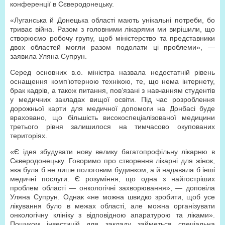
конференції в Сєверодонецьку.
«Луганська й Донецька області мають унікальні потреби, бо
триває війна. Разом з головними лікарями ми вирішили, що
створюємо робочу групу, щоб міністерство та представники
двох областей могли разом подолати ці проблеми», —
заявила Уляна Супрун.
Серед основних в.о. міністра назвала недостатній рівень
оснащення комп’ютерною технікою, те, що нема інтернету,
брак кадрів, а також питання, пов’язані з навчанням студентів
у медичних закладах вищої освіти. Під час розроблення
дорожньої карти для медичної допомоги на Донбасі буде
враховано, що більшість високоспеціалізованої медицини
третього рівня залишилося на тимчасово окупованих
територіях.
«Є ідея збудувати нову велику багатопрофільну лікарню в
Сєверодонецьку. Говоримо про створення лікарні для жінок,
яка була б не лише пологовим будинком, а й надавала б інші
медичні послуги. Є розуміння, що одна з найгостріших
проблем області — онкологічні захворювання», — доповіла
Уляна Супрун. Однак «не можна швидко зробити, щоб усе
лікування було в межах області, але можна організувати
онкологічну клініку з відповідною апаратурою та ліками».
Пошуком інвестицій для закладу займеться спеціальна