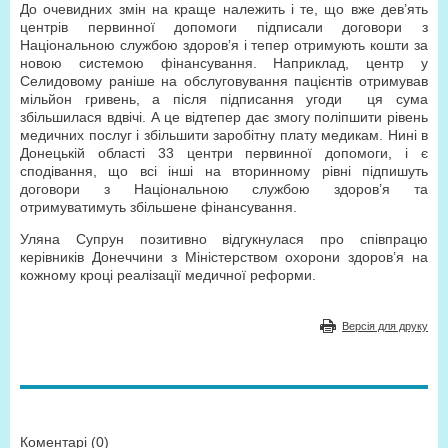
До очевидних змін на краще належить і те, що вже дев’ять
центрів первинної допомоги підписали договори з
Національною службою здоров’я і тепер отримують кошти за
новою системою фінансування. Наприклад, центр у
Селидовому раніше на обслуговування пацієнтів отримував
мільйон гривень, а після підписання угоди ця сума
збільшилася вдвічі. А це відтепер дає змогу поліпшити рівень
медичних послуг і збільшити заробітну плату медикам. Нині в
Донецькій області 33 центри первинної допомоги, і є
сподівання, що всі інші на вторинному рівні підпишуть
договори з Національною службою здоров’я та
отримуватимуть збільшене фінансування.
Уляна Супрун позитивно відгукнулася про співпрацю
керівників Донеччини з Міністерством охорони здоров’я на
кожному кроці реалізації медичної реформи.
Версія для друку
Коментарі (0)