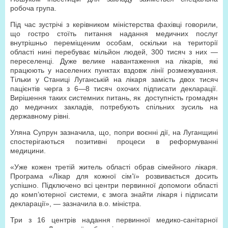
робоча група.
Під час зустрічі з керівником міністерства фахівці говорили,
що гостро стоїть питання надання медичних послуг
внутрішньо переміщеним особам, оскільки на території
області нині перебуває мільйон людей, 300 тисяч з них —
переселенці. Дуже велике навантаження на лікарів, які
працюють у населених пунктах вздовж лінії розмежування.
Тільки у Станиці Луганській на лікаря замість двох тисяч
пацієнтів черга з 6—8 тисяч охочих підписати декларації.
Вирішення таких системних питань, як доступність громадян
до медичних закладів, потребують спільних зусиль на
державному рівні.
Уляна Супрун зазначила, що, попри воєнні дії, на Луганщині
спостерігаються позитивні процеси в реформуванні
медицини.
«Уже кожен третій житель області обрав сімейного лікаря.
Програма «Лікар для кожної сім’ї» розвивається досить
успішно. Підключено всі центри первинної допомоги області
до комп’ютерної системи, є змога знайти лікаря і підписати
декларації», — зазначила в.о. міністра.
Три з 16 центрів надання первинної медико-санітарної