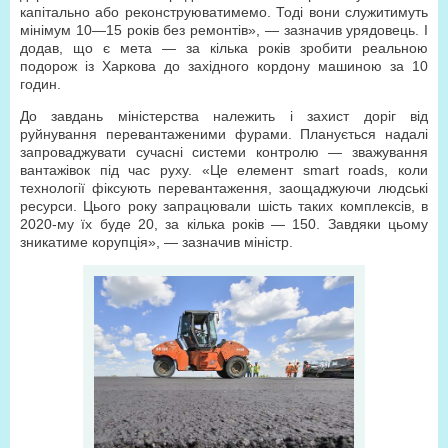
капітально або реконструюватимемо. Тоді вони служитимуть
мінімум 10—15 років без ремонтів», — зазначив урядовець. І
додав, що є мета — за кілька років зробити реальною
подорож із Харкова до західного кордону машиною за 10
годин.
До завдань міністерства належить і захист доріг від
руйнування перевантаженими фурами. Планується надалі
запроваджувати сучасні системи контролю — зважування
вантажівок під час руху. «Це елемент smart roads, коли
технології фіксують перевантаження, заощаджуючи людські
ресурси. Цього року запрацювали шість таких комплексів, в
2020-му їх буде 20, за кілька років — 150. Завдяки цьому
зникатиме корупція», — зазначив міністр.