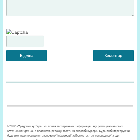
©2012 «Урядовий кур’єр». Усі права застережено. Інформація, яку розміщено на сайті
www.ukurier.gov.ua, є власністю редакції газети «Урядовий кур'єр». Будь-який передрук чи
будь-яке інше поширення зазначеної інформації здійснюється за попередньої згоди