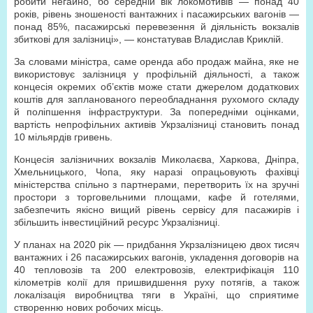
робити негайно, бо середній вік локомотивів — понад 40
років, рівень зношеності вантажних і пасажирських вагонів —
понад 85%, пасажирські перевезення й діяльність вокзалів
збиткові для залізниці», — констатував Владислав Криклій.
За словами міністра, саме оренда або продаж майна, яке не
використовує залізниця у профільній діяльності, а також
концесія окремих об’єктів може стати джерелом додаткових
коштів для запланованого переобладнання рухомого складу
й поліпшення інфраструктури. За попередніми оцінками,
вартість непрофільних активів Укр­залізниці становить понад
10 мільярдів гривень.
Концесія залізничних вокзалів Миколаєва, Харкова, Дніпра,
Хмельницького, Чопа, яку наразі опрацьовують фахівці
міністерства спільно з партнерами, перетворить їх на зручні
простори з торговельними площами, кафе й готелями,
забезпечить якісно вищий рівень сервісу для пасажирів і
збільшить інвестиційний ресурс Укрзалізниці.
У планах на 2020 рік — придбання Укрзалізницею двох тисяч
вантажних і 26 пасажирських вагонів, укладення договорів на
40 тепловозів та 200 електровозів, електрифікація 110
кілометрів колії для пришвидшення руху потягів, а також
локалізація виробництва тяги в Україні, що сприятиме
створенню нових робочих місць.