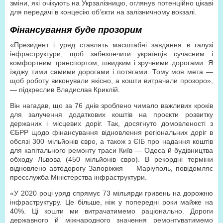
зміни, які очікують на Укрзалізницю, оглянув потенційно цікаві
для передачі в концесію об’єкти на залізничному вокзалі.
Фінансування буде прозорим
«Президент і уряд ставлять масштабні завдання в галузі
інфраструктури, щоб забезпечити українців сучасним і
комфортним транспортом, швидким і зручними дорогами. Я
їжджу тими самими дорогами і потягами. Тому моя мета —
щоб роботу виконували якісно, а кошти витрачали прозоро»,
— підкреслив Владислав Криклій.
Він нагадав, що за 76 днів зроблено чимало важливих кроків
для залучення додаткових коштів на проєкти розвитку
держаних і місцевих доріг. Так, досягнуто домовленості з
ЄБРР щодо фінансування відновлення регіональних доріг в
обсязі 300 мільйонів євро, а також з ЄІБ про надання коштів
для капітального ремонту траси Київ — Одеса й будівництва
обходу Львова (450 мільйонів євро). В рекордні терміни
відновлено автодорогу Запоріжжя — Маріуполь, повідомляє
пресслужба Міністерства інфраструктури.
«У 2020 році уряд спрямує 73 мільярди гривень на дорожню
інфраструктуру. Це більше, ніж у попередні роки майже на
40%. Ці кошти ми витрачатимемо раціонально. Дороги
державного й міжнародного значення ремонтуватимемо