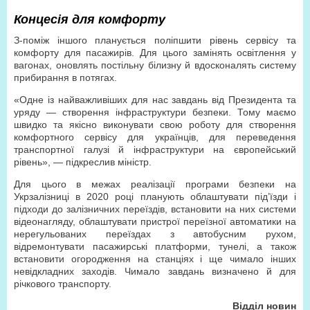
Концесія для комфорту
З-поміж іншого планується поліпшити рівень сервісу та
комфорту для пасажирів. Для цього замінять освітлення у
вагонах, оновлять постільну білизну й вдосконалять систему
прибирання в потягах.
«Одне із найважливіших для нас завдань від Президента та
уряду — створення інфраструктури безпеки. Тому маємо
швидко та якісно виконувати свою роботу для створення
комфортного сервісу для українців, для переведення
транспортної галузі й інфраструктури на європейський
рівень», — підкреслив міністр.
Для цього в межах реалізації програми безпеки на
Укрзалізниці в 2020 році планують облаштувати під’їзди і
підходи до залізничних переїздів, встановити на них системи
відеонагляду, облаштувати пристрої переїзної автоматики на
нерегульованих переїздах з автобусним рухом,
відремонтувати пасажирські платформи, тунелі, а також
встановити огородження на станціях і ще чимало інших
невідкладних заходів. Чимало завдань визначено й для
річкового транспорту.
Відділ новин