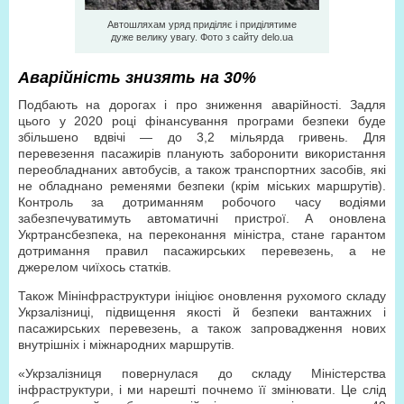
Автошляхам уряд приділяє і приділятиме
дуже велику увагу. Фото з сайту delo.ua
Аварійність знизять на 30%
Подбають на дорогах і про зниження аварійності. Задля
цього у 2020 році фінансування програми безпеки буде
збільшено вдвічі — до 3,2 мільярда гривень. Для
перевезення пасажирів планують заборонити використання
переобладнаних автобусів, а також транспортних засобів, які
не обладнано ременями безпеки (крім міських маршрутів).
Конт­роль за дотриманням робочого часу водіями
забезпечуватимуть автоматичні пристрої. А оновлена
Укртрансбезпека, на переконання міністра, стане гарантом
дотримання правил пасажирських перевезень, а не
джерелом чиїхось статків.
Також Мінінфраструктури ініціює оновлення рухомого складу
Укрзалізниці, підвищення якості й безпеки вантажних і
пасажирських перевезень, а також запровадження нових
внутрішніх і міжнародних маршрутів.
«Укрзалізниця повернулася до складу Міністерства
інфраструктури, і ми нарешті почнемо її змінювати. Це слід