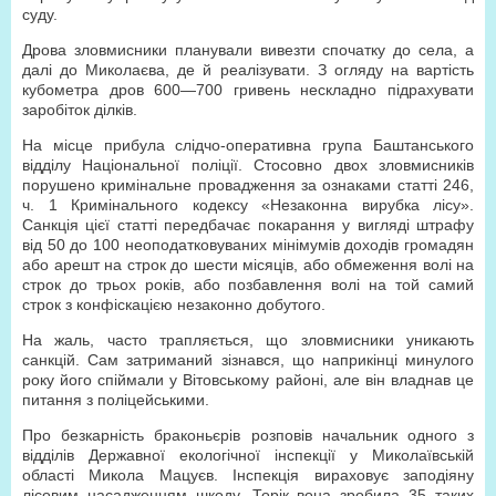
суду.
Дрова зловмисники планували вивезти спочатку до села, а
далі до Миколаєва, де й реалізувати. З огляду на вартість
кубометра дров 600—700 гривень нескладно підрахувати
заробіток ділків.
На місце прибула слідчо-оперативна група Баштанського
відділу Національної поліції. Стосовно двох зловмисників
порушено кримінальне провадження за ознаками статті 246,
ч. 1 Кримінального кодексу «Незаконна вирубка лісу».
Санкція цієї статті передбачає покарання у вигляді штрафу
від 50 до 100 неоподатковуваних мінімумів доходів громадян
або арешт на строк до шести місяців, або обмеження волі на
строк до трьох років, або позбавлення волі на той самий
строк з конфіскацією незаконно добутого.
На жаль, часто трапляється, що зловмисники уникають
санкцій. Сам затриманий зізнався, що наприкінці минулого
року його спіймали у Вітовському районі, але він владнав це
питання з поліцейськими.
Про безкарність браконьєрів розповів начальник одного з
відділів Державної екологічної інспекції у Миколаївській
області Микола Мацуєв. Інспекція вираховує заподіяну
лісовим насадженням шкоду. Торік вона зробила 35 таких