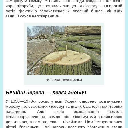
замерзнути взимку. А найбільшої шкоди завдають так звані
чорні лісоруби, що поставили знищення лісосмуг на широкий
потік, фактично започаткувавши власний бізнес, дії яких
залишаються непокараними.
Фото Володимира ЗАЇКИ
Нічийні дерева — легка здобич
У 1950—1970-х роках у всій Україні створено розгалужену
мережу полезахисних лісосмуг та інших багаторічних лісових
насаджень. Але після розпаювання земель
сільгосппризначення земля під лісосмугами залишилася
державною, а самі дерева — нічийними. Цим і скористалися
лісові браконьєри, які заради власного збагачення стали