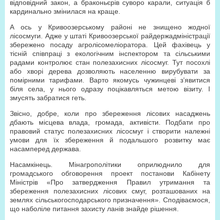
відповідний закон, а браконьєрів суворо карали, ситуація б
кардинально змінилася на краще.
А ось у Кривоозерському районі не знищено жодної
лісосмуги. Адже у штаті Кривоозерської райдерж­адміністрації
збережено посаду агролісомеліоратора. Цей фахівець у
тісній спів­праці з екологічним інспектором та сільськими
радами контролює стан полезахисних лісосмуг. Тут посохлі
або хворі дерева дозволяють населенню вирубувати за
помірними тарифами. Варто якомусь чужинцеві з’явитися
біля села, у нього одразу поцікавляться метою візиту. І
змусять забратися геть.
Звісно, добре, коли про збереження лісових насаджень
дбають місцева влада, громада, активісти. Подбати про
правовий статус полезахисних лісосмуг і створити належні
умови для їх збереження й подальшого розвитку має
насамперед держава.
Насамкінець. Мінагрополітики оприлюднило для
громадського обговорення проект постанови Кабінету
Міністрів «Про затвердження Правил утримання та
збереження полезахисних лісових смуг, розташованих на
землях сільськогосподарського призначення». Сподіваємося,
що наболіле питання захисту ланів знайде рішення.