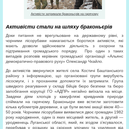
Активісти затримали браконьєрів на гарячому
Активісти стали на шляху браконьєрів
Доки питання не врегульоване на державному рівні, з
чорними лісорубами намагаються боротися активісти, які
мають дозволи здійснювати діяльність з охорони та
підтримання громадського порядку. Про один з таких
випадків розповів керівник громадської організації «Альянс
демократично-правового руху» Олександр Чхайло.
До активістів звернулися жителі села Костичі Баштанського
району з інформацією, що організовані групи вирубують
лісосмуги, і з проханням допомогти їх затримати. Група
швидкого реагування у складі бійців бюро безпеки та бюро
запобігання корупції ГО «АДПР» негайно виїхала на місце.
Завдяки діям хлопців у камуфляжі кривдників природи
спіймали на гарячому. Браконьєри вже встигли заготовити
кілька кубометрів деревини, а це були великі акації віком 40—
50 років. Чорними лісорубами виявилися двоє громадян 1982
року народження, один із яких місцевий житель, а другий —
уродженець Луганської області, який, як згодом з’ясувалося,
перебував у розшуку за скоєння злочину та ухиляння від