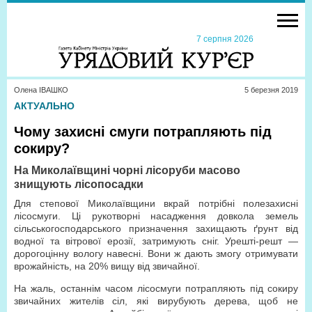
7 серпня 2026
Олена ІВАШКО
5 березня 2019
АКТУАЛЬНО
Чому захисні смуги потрапляють під
сокиру?
На Миколаївщині чорні лісоруби масово
знищують лісопосадки
Для степової Миколаївщини вкрай потрібні полезахисні
лісосмуги. Ці рукотворні насадження довкола земель
сільськогосподарського призначення захищають ґрунт від
водної та вітрової ерозії, затримують сніг. Урешті-решт —
дорогоцінну вологу навесні. Вони ж дають змогу отримувати
врожайність, на 20% вищу від звичайної.
На жаль, останнім часом лісосмуги потрапляють під сокиру
звичайних жителів сіл, які вирубують дерева, щоб не