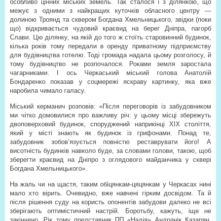
особливо цінних міських земель. Так сталося і з ділянкою, що
межує з одними з найкращих куточків обласного центру —
долиною Троянд та сквером Богдана Хмельницького, звідки (поки
що) відкривається чудовий краєвид на берег Дніпра, пагорб
Слави. Цю ділянку, на якій до того ж стоїть старовинний будинок,
кілька років тому передали в оренду приватному підприємству
для будівництва готелю. Тоді громада надала цьому розголосу, й
тому будівництво не розпочалося. Роками земля заростала
чагарниками. І ось Черкаський міський голова Анатолій
Бондаренко показав у соцмережі яскраву картинку, яка вже
наробила чимало галасу.
Міський керманич розповів: «Після переговорів із забудовником
ми чітко домовилися про важливу річ: у цьому місці збережуть
двоповерховий будинок, споруджений наприкінці ХІХ століття,
який у місті знають як будинок із грифонами. Понад те,
забудовник зобов’язується повністю реставрувати його! А
висотність будинків навколо буде, за словами голови, такою, щоб
зберегти краєвид на Дніпро з оглядового майданчика у сквері
Богдана Хмельницького».
На жаль чи на щастя, таким обіцянкам-цяцянкам у Черкасах нині
мало хто вірить. Очевидно, вже навчені гірким досвідом. Та й
після рішення суду на користь опонентів забудови далеко не всі
зберігають оптимістичний настрій. Боротьбу, кажуть, іще не
закінчено. Рік тому представник ПП «Надія» Андранік Казарян,