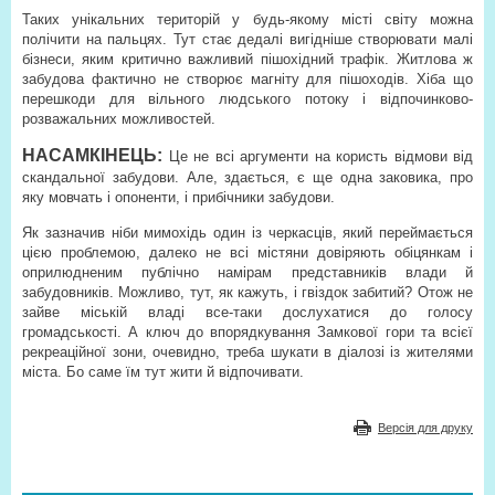
Таких унікальних територій у будь-якому місті світу можна
полічити на пальцях. Тут стає дедалі вигідніше створювати малі
бізнеси, яким критично важливий пішохідний трафік. Житлова ж
забудова фактично не створює магніту для пішоходів. Хіба що
перешкоди для вільного людського потоку і відпочинково-
розважальних можливостей.
НАСАМКІНЕЦЬ:
Це не всі аргументи на користь відмови від
скандальної забудови. Але, здається, є ще одна заковика, про
яку мовчать і опоненти, і прибічники забудови.
Як зазначив ніби мимохідь один із черкасців, який переймається
цією проблемою, далеко не всі містяни довіряють обіцянкам і
оприлюдненим публічно намірам представників влади й
забудовників. Можливо, тут, як кажуть, і гвіздок забитий? Отож не
зайве міській владі все-таки дослухатися до голосу
громадськості. А ключ до впорядкування Замкової гори та всієї
рекреаційної зони, очевидно, треба шукати в діалозі із жителями
міста. Бо саме їм тут жити й відпочивати.
Версія для друку