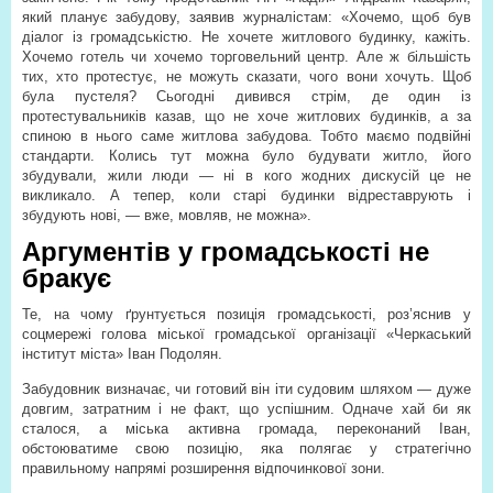
який планує забудову, заявив журналістам: «Хочемо, щоб був
діалог із громадськістю. Не хочете житлового будинку, кажіть.
Хочемо готель чи хочемо торговельний центр. Але ж більшість
тих, хто протестує, не можуть сказати, чого вони хочуть. Щоб
була пустеля? Сьогодні дивився стрім, де один із
протестувальників казав, що не хоче житлових будинків, а за
спиною в нього саме житлова забудова. Тобто маємо подвійні
стандарти. Колись тут можна було будувати житло, його
збудували, жили люди — ні в кого жодних дискусій це не
викликало. А тепер, коли старі будинки відреставрують і
збудують нові, — вже, мовляв, не можна».
Аргументів у громадськості не
бракує
Те, на чому ґрунтується позиція громадськості, роз’яснив у
соцмережі голова міської громадської організації «Черкаський
інститут міста» Іван Подолян.
Забудовник визначає, чи готовий він іти судовим шляхом — дуже
довгим, затратним і не факт, що успішним. Одначе хай би як
сталося, а міська активна громада, переконаний Іван,
обстоюватиме свою позицію, яка полягає у стратегічно
правильному напрямі розширення відпочинкової зони.