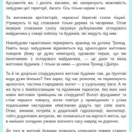
Аргументів же, і досить вагомих, які заперечують можливість
забудови цієї території, багато. Ось тільки окремі з них.
За висновком архітекторів, черкаські берегові схили піщані.
Утримують їх від сповзання тільки дерева та чагарники. Отож
імовірне сповзання схилу загрожує руйнуванням оглядового
майданчика у сквері поблизу та будинків, які зведуть під ним.
Новобудови гарантовано перекриють краєвид на долину Троянд.
Навіть якщо забудовник відмовиться від одного-двох житлових
поверхів (йому це дуже невигідно), однаково перше, що ми
бачитимемо з оглядового майданчика, — це дахи та вікна
житлових будинків. І тільки за ними — долина Троянд і Дніпро.
Та й чи доцільно споруджувати житлові будинки там, де ґрунтові
води дуже близько? Уже зараз, під час розкопок, як переконують
археологи, частина стародавніх могил — у суцільному багні. А як
же бути з бомбосховищем та підземним паркінгом, без яких нині
нових житлових приміщень не спорудити? Вологі фундамент та
стіни першого поверху, вогке повітря у приміщеннях з усіма
подальшими наслідками обов’язково дадуть про себе знати.
Отже, виникає потреба в додатковій гідроізоляції, вентиляції,
тобто додаткових витратах, які позначаться на вартості житла, що
в нинішніх складних умовах воєнного часу навряд чи доречно.
До того ж житлові будинки планують спорудити поверх старого