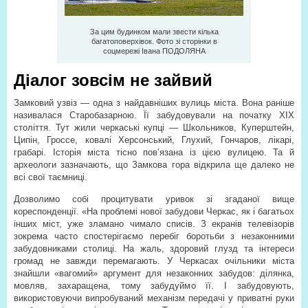
За цим будинком мали звести кілька
багатоповерхівок. Фото зі сторінки в
соцмережі Івана ПОДОЛЯНА
Діалог зовсім не зайвий
Замковий узвіз — одна з найдавніших вулиць міста. Вона раніше
називалася Старобазарною. Її забудовували на початку ХІХ
століття. Тут жили черкаські купці — Школьников, Куперштейн,
Ципін, Гроссе, ковалі Херсонський, Глухий, Гончаров, лікарі,
грабарі. Історія міста тісно пов’язана із цією вулицею. Та й
археологи зазначають, що Замкова гора відкрила ще далеко не
всі свої таємниці.
Дозволимо собі процитувати уривок зі згаданої вище
кореспонденції. «На проблемі нової забудови Черкас, як і багатьох
інших міст, уже зламано чимало списів. З екранів телевізорів
зокрема часто спостерігаємо перебіг боротьби з незаконними
забудовниками столиці. На жаль, здоровий глузд та інтереси
громад не завжди перемагають. У Черкасах очільники міста
знайшли «вагомий» аргумент для незаконних забудов: ділянка,
мовляв, захаращена, тому забудуймо її. І забудовують,
використовуючи випробуваний механізм передачі у приватні руки