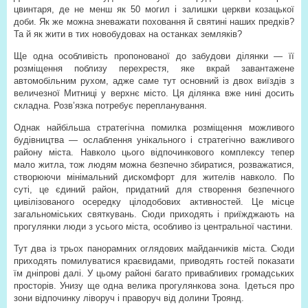
цвинтаря, де не менш як 50 могил і залишки церкви козацької
доби. Як же можна зневажати поховання й святині наших предків?
Та й як жити в тих новобудовах на останках земляків?
Ще одна особливість пропонованої до забудови ділянки — її
розміщення поблизу перехрестя, яке вкрай завантажене
автомобільним рухом, адже саме тут основний із двох виїздів з
величезної Митниці у верхнє місто. Ця ділянка вже нині досить
складна. Розв’язка потребує перепланування.
Однак найбільша стратегічна помилка розміщення можливого
будівництва — ослаблення унікального і стратегічно важливого
району міста. Навколо цього відпочинкового комплексу тепер
мало житла, тож людям можна безпечно збиратися, розважатися,
створюючи мінімальний дискомфорт для жителів навколо. По
суті, це єдиний район, придатний для створення безпечного
цивілізованого осередку цілодобових активностей. Це місце
загальноміських святкувань. Сюди приходять і приїжджають на
прогулянки люди з усього міста, особливо із центральної частини.
Тут два із трьох панорамних оглядових майданчиків міста. Сюди
приходять помилуватися краєвидами, приводять гостей показати
їм дніпрові далі. У цьому районі багато привабливих громадських
просторів. Унизу ще одна велика прогулянкова зона. Ідеться про
зони відпочинку ліворуч і праворуч від долини Троянд.