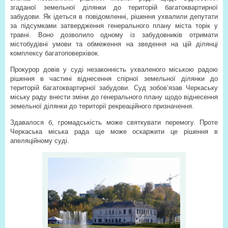
згаданої земельної ділянки до територій багатоквартирної
забудови. Як ідеться в повідомленні, рішення ухвалили депутати
за підсумками затвердження генерального плану міста торік у
травні. Воно дозволило одному із забудовників отримати
містобудівні умови та обмеження на зведення на цій ділянці
комплексу багатоповерхівок.
Прокурор довів у суді незаконність ухваленого міською радою
рішення в частині віднесення спірної земельної ділянки до
територій багатоквартирної забудови. Суд зобов’язав Черкаську
міську раду внести зміни до генерального плану щодо віднесення
земельної ділянки до території рекреаційного призначення.
Здавалося б, громадськість може святкувати перемогу. Проте
Черкаська міська рада ще може оскаржити це рішення в
апеляційному суді.