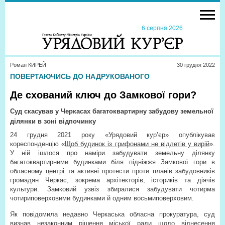
6 серпня 2026
Роман КИРЕЙ
30 грудня 2022
ПОВЕРТАЮЧИСЬ ДО НАДРУКОВАНОГО
Де схований ключ до Замкової гори?
Суд скасував у Черкасах багатоквартирну забудову земельної
ділянки в зоні відпочинку
24 грудня 2021 року «Урядовий кур’єр» опублікував
кореспонденцію «
Щоб будинок із грифонами не відлетів у вирій
».
У ній ішлося про наміри забудувати земельну ділянку
багатоквартирними будинками біля підніжжя Замкової гори в
обласному центрі та активні протести проти планів забудовників
громадян Черкас, зокрема архітекторів, істориків та діячів
культури. Замковий узвіз збиралися забудувати чотирма
чотириповерховими будинками й одним восьмиповерховим.
Як повідомила недавно Черкаська обласна прокуратура, суд
визнав незаконним рішення міської ради щодо віднесення