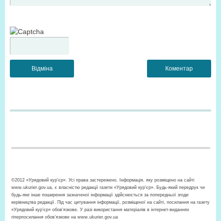
©2012 «Урядовий кур’єр». Усі права застережено. Інформація, яку розміщено на сайті
www.ukurier.gov.ua, є власністю редакції газети «Урядовий кур'єр». Будь-який передрук чи
будь-яке інше поширення зазначеної інформації здійснюється за попередньої згоди
керівництва редакції. Під час цитування інформації, розміщеної на сайті, посилання на газету
«Урядовий кур’єр» обов'язкове. У разі використання матеріалів в інтернет-виданнях
гіперпосилання обов’язкове на www.ukurier.gov.ua