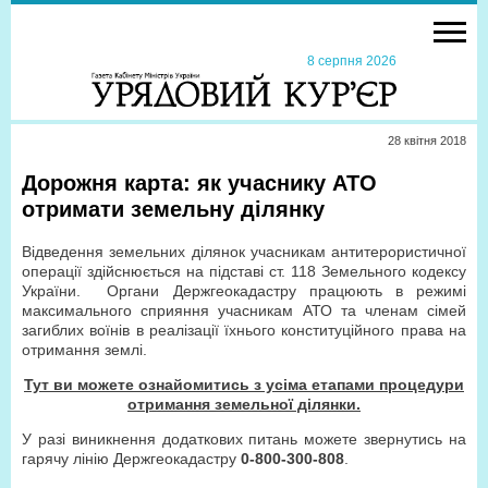
8 серпня 2026
28 квiтня 2018
Дорожня карта: як учаснику АТО
отримати земельну ділянку
Відведення земельних ділянок учасникам антитерористичної
операції здійснюється на підставі ст. 118 Земельного кодексу
України. Органи Держгеокадастру працюють в режимі
максимального сприяння учасникам АТО та членам сімей
загиблих воїнів в реалізації їхнього конституційного права на
отримання землі.
Тут ви можете ознайомитись з усіма етапами процедури
отримання земельної ділянки.
У разі виникнення додаткових питань можете звернутись на
гарячу лінію Держгеокадастру
0-800-300-808
.