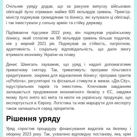
Очільник уряду додав, що за рахунок випуску військових
облігацій було отримано майже 600 мільярдів гривень. Прем’єр-
міністр подякував громадянам та бізнесу, які купували ці облігації,
і так інвестували у сильну армію та стійку державу.
Підбиваючи підсумки 2022 року, він подякував українському
бізнесу, який сплатив на 80 мільярдів гривень більше податків,
ніж у мирний 2021 рік. Подякував за стійкість, патріотизм,
адаптивність і соціальну відповідальність, що дали змогу
втримати економіку України на плаву.
Денис Шмигаль зауважив, що уряд і надалі допомагатиме
приватному сектору. Так, триватимуть: програми пільгового
кредитування, зокрема для відновлення бізнесу; програма грантів
«єРобота»; регуляторні та фіскальні стимули в межах «Дія.City»,
індустріальних парків та інвестнянь. Ключовим завданням
залишається продовження економічного безвізу з ЄС, завдяки
якому було знято всі мита та квоти на українську продукцію, що
експортується в Європу. Логістика та нові маршрути для експорту
також залишаться серед пріоритетів.
Рішення уряду
Уряд спростив процедуру фінансування видатків на безпеку і
оборону 2023 року. Так, ухвалено відповідну постанову, яка, крім