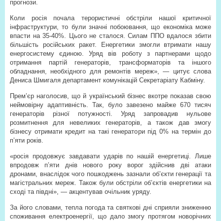
прогнози.
Коли росія почала терористичні обстріли нашої критичної
інфраструктури, то були значні побоювання, що економіка може
впасти на 35-40%. Цього не сталося. Силам ППО вдалося збити
більшість російських ракет. Енергетики змогли втримати нашу
енергосистему єдиною. Уряд вів роботу з партнерами щодо
отримання партій генераторів, трансформаторів та іншого
обладнання, необхідного для ремонтів мереж», — цитує слова
Дениса Шмигаля департамент комунікацій Секретаріату Кабміну.
Прем’єр наголосив, що й український бізнес вкотре показав свою
неймовірну адаптивність. Так, було завезено майже 670 тисяч
генераторів різної потужності. Уряд запровадив нульове
розмитнення для невеликих генераторів, а також дав змогу
бізнесу отримати кредит на такі генератори під 0% на термін до
п’яти років.
«росія продовжує завдавати ударів по нашій енергетиці. Лише
впродовж п’яти днів нового року ворог здійснив дві атаки
дронами, внаслідок чого пошкоджень зазнали об’єкти генерації та
магістральних мереж. Також були обстріли об’єктів енергетики на
сході та півдні», — акцентував очільник уряду.
За його словами, тепла погода та святкові дні сприяли зниженню
споживання електроенергії, що дало змогу протягом новорічних