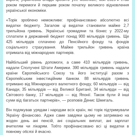
роком перемоги й першим роком початку великого відновлення
української економіки.
«Торік зроблено неможливе: профінансовано абсолютно всі
видатки бюджету. Загалом ці видатки становили майже 2,7
трильйона гривень. Українські громадяни та бізнес у 2022-му
сплатили в державний бюджет понад 900 мільярдів гривень. Ще
425 мільярдів сплачено до Пенсійного фонду та фондів
соціального страхування. Майже трильйон гривень країна
отримала від міжнародних партнерів.
Найбільший рівень допомоги, а саме 410 мільярдів гривень,
надали Сполучені Штати Америки. 390 мільярдів гривень надали
країни Європейського Союзу та його інституції разом з
Європейським інвестиційним банком. 88 мільярдів гривень
отримано від Міжнародного валютного фонду, 60 мільярдів — від
Канади, 35 мільярдів — від Великої Британії, 34 мільярди — від
Світового банку, 17 мільярдів — від Японії. Також були й інші
суми від багатьох партнерів», — розповів Денис Шмигаль.
Він подякував урядам і народам всіх країн, які торік підтримували
Україну фінансово. Адже саме завдяки цьому не затримано на
жоден день ані пенсій, ані соціальних виплат, ані зарплат
вчителям чи лікарям. Тобто профінансовано всі ці видатки в
повному обсязі й вчасно.