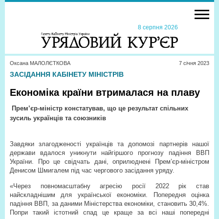
8 серпня 2026
Оксана МАЛОЛЄТКОВА
7 сiчня 2023
ЗАСІДАННЯ КАБІНЕТУ МІНІСТРІВ
Економіка країни втрималася на плаву
Прем’єр-міністр констатував, що це результат спільних
зусиль українців та союзників
Завдяки злагодженості українців та допомозі партнерів нашої
держави вдалося уникнути найгіршого прогнозу падіння ВВП
України. Про це свідчать дані, оприлюднені Прем’єр-міністром
Денисом Шмигалем під час чергового засідання уряду.
«Через повномасштабну агресію росії 2022 рік став
найскладнішим для української економіки. Попередня оцінка
падіння ВВП, за даними Міністерства економіки, становить 30,4%.
Попри такий істотний спад це краще за всі наші попередні