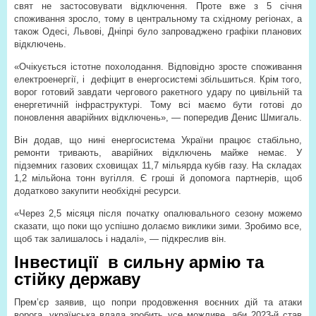
свят не застосовувати відключення. Проте вже з 5 січня
споживання зросло, тому в центральному та східному регіонах, а
також Одесі, Львові, Дніпрі було запроваджено графіки планових
відключень.
«Очікується істотне похолодання. Відповідно зросте споживання
електроенергії, і
дефіцит в енергосистемі збільшиться. Крім того,
ворог готовий завдати чергового ракетного удару по цивільній та
енергетичній інфраструктурі. Тому всі маємо бути готові до
поновлення аварійних відключень», — попередив Денис Шмигаль.
Він додав, що нині енергосистема України працює стабільно,
ремонти тривають, аварійних відключень майже немає. У
підземних газових сховищах 11,7 мільярда кубів газу. На складах
1,2 мільйона тонн вугілля. Є гроші й допомога партнерів, щоб
додатково закупити необхідні ресурси.
«Через 2,5 місяця після початку опалювального сезону можемо
сказати, що поки що успішно долаємо виклики зими. Зробимо все,
щоб так залишалось і надалі», — підкреслив він.
Інвестиції в сильну армію та
стійку державу
Прем’єр заявив, що попри продовження воєнних дій та атаки
ворога, українська влада зробить усе можливе, аби 2023-й став