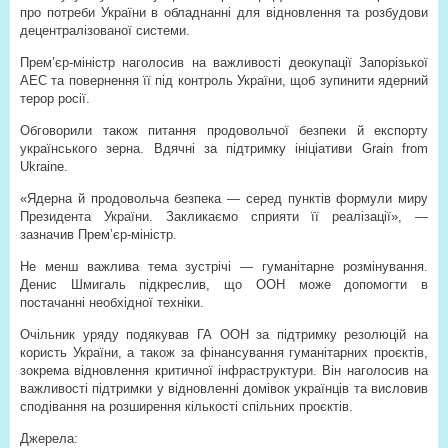
про потреби України в обладнанні для відновлення та розбудови
децентралізованої системи.
Прем’єр-міністр наголосив на важливості деокупації Запорізької
АЕС та повернення її під контроль України, щоб зупинити ядерний
терор росії.
Обговорили також питання продовольчої безпеки й експорту
українського зерна. Вдячні за підтримку ініціативи Grain from
Ukraine.
«Ядерна й продовольча безпека — серед пунктів формули миру
Президента України. Закликаємо сприяти її реалізації», —
зазначив Прем’єр-міністр.
Не менш важлива тема зустрічі — гуманітарне розмінування.
Денис Шмигаль підкреслив, що ООН може допомогти в
постачанні необхідної техніки.
Очільник уряду подякував ГА ООН за підтримку резолюцій на
користь України, а також за фінансування гуманітарних проєктів,
зокрема відновлення критичної інфраструктури. Він наголосив на
важливості підтримки у відновленні домівок українців та висловив
сподівання на розширення кількості спільних проєктів.
Джерела: