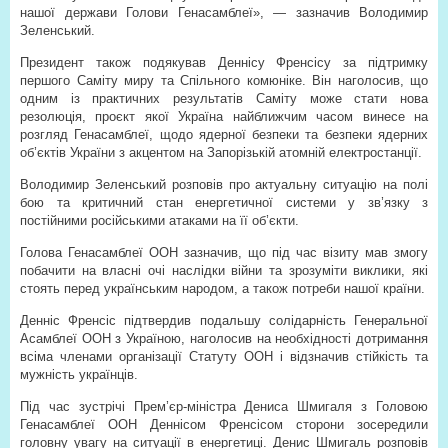
нашої держави Голови Генасамблеї», — зазначив Володимир
Зеленський.
Президент також подякував Деннісу Френсісу за підтримку
першого Саміту миру та Спільного комюніке. Він наголосив, що
одним із практичних результатів Саміту може стати нова
резолюція, проєкт якої Україна найближчим часом винесе на
розгляд Генасамблеї, щодо ядерної безпеки та безпеки ядерних
об’єктів України з акцентом на Запорізькій атомній електростанції.
Володимир Зеленський розповів про актуальну ситуацію на полі
бою та критичний стан енергетичної системи у зв’язку з
постійними російськими атаками на її об’єкти.
Голова Генасамблеї ООН зазначив, що під час візиту мав змогу
побачити на власні очі наслідки війни та зрозуміти виклики, які
стоять перед українським народом, а також потреби нашої країни.
Денніс Френсіс підтвердив подальшу солідарність Генеральної
Асамблеї ООН з Україною, наголосив на необхідності дотримання
всіма членами організації Статуту ООН і відзначив стійкість та
мужність українців.
Під час зустрічі Прем’єр-міністра Дениса Шмигаля з Головою
Генасамблеї ООН Деннісом Френсісом сторони зосередили
головну увагу на ситуації в енергетиці. Денис Шмигаль розповів