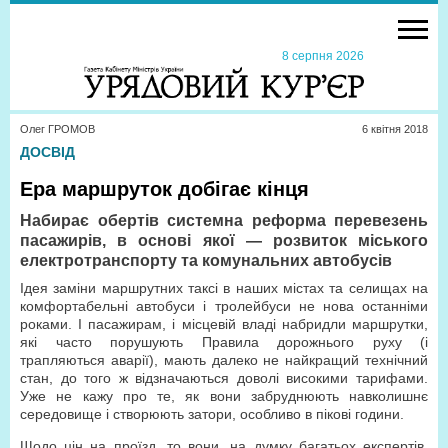
8 серпня 2026
Олег ГРОМОВ
6 квiтня 2018
ДОСВІД
Ера маршруток добігає кінця
Набирає обертів системна реформа перевезень
пасажирів, в основі якої — розвиток міського
електротранспорту та комунальних автобусів
Ідея заміни маршрутних таксі в наших містах та селищах на
комфортабельні автобуси і тролейбуси не нова останніми
роками. І пасажирам, і місцевій владі набридли маршрутки,
які часто порушують Правила дорожнього руху (і
трапляються аварії), мають далеко не найкращий технічний
стан, до того ж відзначаються доволі високими тарифами.
Уже не кажу про те, як вони забруднюють навколишнє
середовище і створюють затори, особливо в пікові години.
Щодо цін на проїзд, то вони, на думку багатьох експертів,