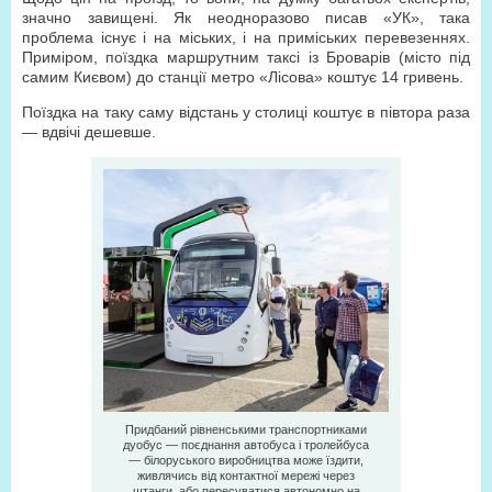
значно завищені. Як неодноразово писав «УК», така
проблема існує і на міських, і на приміських перевезеннях.
Приміром, поїздка маршрутним таксі із Броварів (місто під
самим Києвом) до станції метро «Лісова» коштує 14 гривень.
Поїздка на таку саму відстань у столиці коштує в півтора раза
— вдвічі дешевше.
Придбаний рівненськими транспортниками
дуобус — поєднання автобуса і тролейбуса
— білоруського виробництва може їздити,
живлячись від контактної мережі через
штанги, або пересуватися автономно на