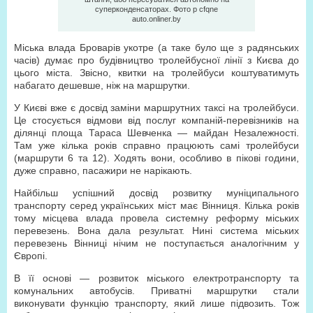
суперконденсаторах. Фото p cfqne
auto.onliner.by
Міська влада Броварів укотре (а таке було ще з радянських
часів) думає про будівництво тролейбусної лінії з Києва до
цього міста. Звісно, квитки на тролейбуси коштуватимуть
набагато дешевше, ніж на маршрутки.
У Києві вже є досвід заміни маршрутних таксі на тролейбуси.
Це стосується відмови від послуг компаній-перевізників на
ділянці площа Тараса Шевченка — майдан Незалежності.
Там уже кілька років справно працюють самі тролейбуси
(маршрути 6 та 12). Ходять вони, особливо в пікові години,
дуже справно, пасажири не нарікають.
Найбільш успішний досвід розвитку муніципального
транспорту серед українських міст має Вінниця. Кілька років
тому місцева влада провела системну реформу міських
перевезень. Вона дала результат. Нині система міських
перевезень Вінниці нічим не поступається аналогічним у
Європі.
В її основі — розвиток міського електротранспорту та
комунальних автобусів. Приватні маршрутки стали
виконувати функцію транспорту, який лише підвозить. Тож