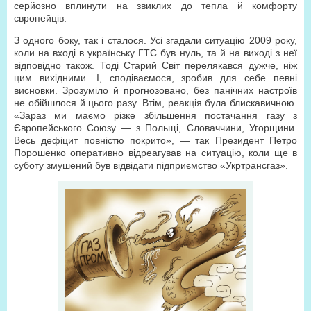
серйозно вплинути на звиклих до тепла й комфорту
європейців.
З одного боку, так і сталося. Усі згадали ситуацію 2009 року,
коли на вході в українську ГТС був нуль, та й на виході з неї
відповідно також. Тоді Старий Світ перелякався дужче, ніж
цим вихідними. І, сподіваємося, зробив для себе певні
висновки. Зрозуміло й прогнозовано, без панічних настроїв
не обійшлося й цього разу. Втім, реакція була блискавичною.
«Зараз ми маємо різке збільшення постачання газу з
Європейського Союзу — з Польщі, Словаччини, Угорщини.
Весь дефіцит повністю покрито», — так Президент Петро
Порошенко оперативно відреагував на ситуацію, коли ще в
суботу змушений був відвідати підприємство «Укртрансгаз».