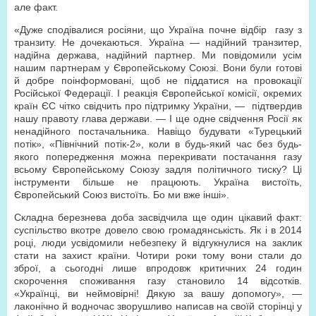
але факт.
«Дуже сподівалися росіяни, що Україна почне відбір газу з
транзиту. Не дочекаються. Україна — надійний транзитер,
надійна держава, надійний партнер. Ми повідомили усім
нашим партнерам у Європейському Союзі. Вони були готові
й добре поінформовані, щоб не піддатися на провокації
Російської Федерації. І реакція Європейської комісії, окремих
країн ЄС чітко свідчить про підтримку України, — підтвердив
нашу правоту глава держави. — І ще одне свідчення Росії як
ненадійного постачальника. Навіщо будувати «Турецький
потік», «Північний потік-2», коли в будь-який час без будь-
якого попередження можна перекривати постачання газу
всьому Європейському Союзу задля політичного тиску? Ці
інструменти більше не працюють. Україна вистоїть,
Європейський Союз вистоїть. Бо ми вже інші».
Складна березнева доба засвідчила ще один цікавий факт:
суспільство вкотре довело свою громадянськість. Як і в 2014
році, люди усвідомили небезпеку й відгукнулися на заклик
стати на захист країни. Чотири роки тому вони стали до
зброї, а сьогодні лише впродовж критичних 24 годин
скорочення споживання газу становило 14 відсотків.
«Українці, ви неймовірні! Дякую за вашу допомогу», —
лаконічно й водночас зворушливо написав на своїй сторінці у