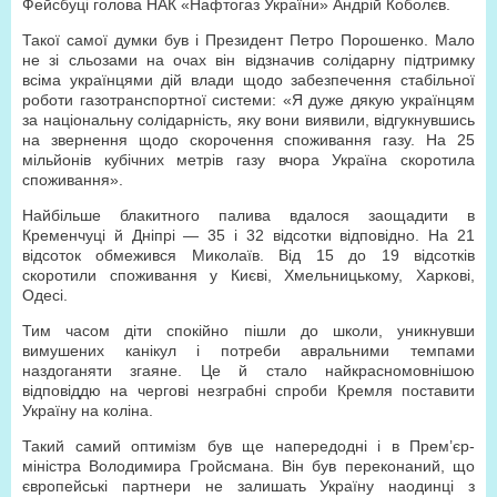
Фейс­буці голова НАК «Нафтогаз України» Андрій Коболєв.
Такої самої думки був і Президент Петро Порошенко. Мало
не зі сльозами на очах він відзначив солідарну підтримку
всіма українцями дій влади щодо забезпечення стабільної
роботи газотранспортної системи: «Я дуже дякую українцям
за національну солідарність, яку вони виявили, відгукнувшись
на звернення щодо скорочення споживання газу. На 25
мільйонів кубічних метрів газу вчора Україна скоротила
споживання».
Найбільше блакитного палива вдалося заощадити в
Кременчуці й Дніпрі — 35 і 32 відсотки відповідно. На 21
відсоток обмежився Миколаїв. Від 15 до 19 відсотків
скоротили споживання у Києві, Хмельницькому, Харкові,
Одесі.
Тим часом діти спокійно пішли до школи, уникнувши
вимушених канікул і потреби авральними темпами
наздоганяти згаяне. Це й стало найкрасномовнішою
відповіддю на чергові незграбні спроби Кремля поставити
Україну на коліна.
Такий самий оптимізм був ще напередодні і в Прем’єр-
міністра Володимира Гройсмана. Він був переконаний, що
європейські партнери не залишать Україну наодинці з