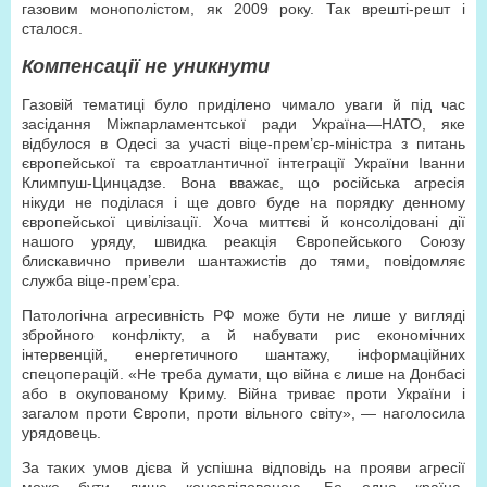
газовим монополістом, як 2009 року. Так врешті-решт і
сталося.
Компенсації не уникнути
Газовій тематиці було приділено чимало уваги й під час
засідання Міжпарламентської ради Україна—НАТО, яке
відбулося в Одесі за участі віце-прем’єр-міністра з питань
європейської та євроатлантичної інтеграції України Іванни
Климпуш-Цинцадзе. Вона вважає, що російська агресія
нікуди не поділася і ще довго буде на порядку денному
європейської цивілізації. Хоча миттєві й консолідовані дії
нашого уряду, швидка реакція Європейського Союзу
блискавично привели шантажистів до тями, повідомляє
служба віце-прем’єра.
Патологічна агресивність РФ може бути не лише у вигляді
збройного конфлікту, а й набувати рис економічних
інтервенцій, енергетичного шантажу, інформаційних
спецоперацій. «Не треба думати, що війна є лише на Донбасі
або в окупованому Криму. Війна триває проти України і
загалом проти Європи, проти вільного світу», — наголосила
урядовець.
За таких умов дієва й успішна відповідь на прояви агресії