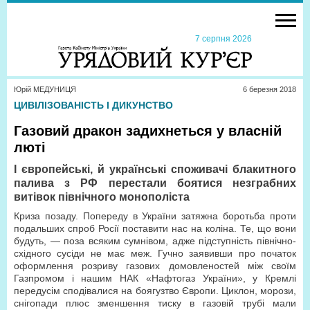
7 серпня 2026
Юрій МЕДУНИЦЯ
6 березня 2018
ЦИВІЛІЗОВАНІСТЬ І ДИКУНСТВО
Газовий дракон задихнеться у власній
люті
І європейські, й українські споживачі блакитного
палива з РФ перестали боятися незграбних
витівок північного монополіста
Криза позаду. Попереду в України затяжна боротьба проти
подальших спроб Росії поставити нас на коліна. Те, що вони
будуть, — поза всяким сумнівом, адже підступність північно-
східного сусіди не має меж. Гучно заявивши про початок
оформлення розриву газових домовленостей між своїм
Газпромом і нашим НАК «Нафтогаз України», у Кремлі
передусім сподівалися на боягузтво Європи. Циклон, морози,
снігопади плюс зменшення тиску в газовій трубі мали