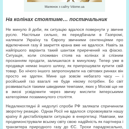
Малюнок з сайту Vdome.ua
На колінах стоятиме… постачальник
Не минуло й доби, як ситуацію вдалося повернути у звичне
русло. Настільки сильно, як передбачали в Газпромі,
налякати Україну та Європу звичними сентенціями про
відключення газу й закриття крана вже не вдалося. Навіть за
найгіршого варіанта такий шантаж приречений на фіаско.
Ситуація, коли споживач стояв на колінах зі слізним
проханням продати, залишилася в минулому. Тепер уже в
продавця немає іншого шляху, як припрошувати купити свій
товар. Бо нічого іншого запропонувати на світових ринках він
просто не здатен. Мине ще зовсім небагато часу — і
російський газ взагалі не буде нікому потрібен. Бо світ
розвивається такими швидкими темпами, яких у Москві ще не
в змозі усвідомити через звичку мислити імперськими
категоріями позаминулого століття.
Недалекоглядні й недолугі спроби РФ залякати спричинили
зворотну реакцію. Однак Росії не вдалося спровокувати нашу
країну й дестабілізувати ситуацію в енергетиці. Навпаки, ми
продемонстрували всьому світу свою надійність як партнера і
транзитера природного газу до ЄС. Трохи парадоксально,