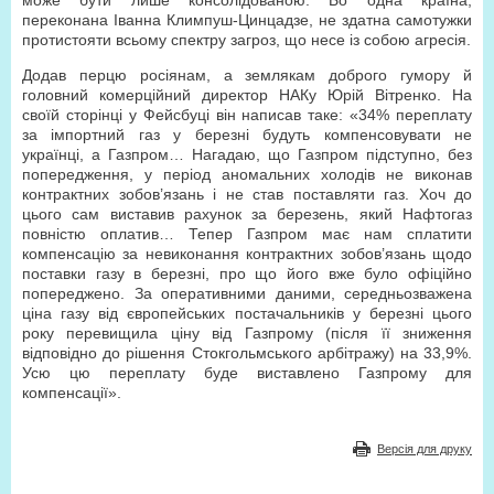
може бути лише консолідованою. Бо одна країна,
переконана Іванна Климпуш-Цинцадзе, не здатна самотужки
протистояти всьому спектру загроз, що несе із собою агресія.
Додав перцю росіянам, а землякам доброго гумору й
головний комерційний директор НАКу Юрій Вітренко. На
своїй сторінці у Фейсбуці він написав таке: «34% переплату
за імпортний газ у березні будуть компенсовувати не
українці, а Газпром… Нагадаю, що Газпром підступно, без
попередження, у період аномальних холодів не виконав
контрактних зобов’язань і не став поставляти газ. Хоч до
цього сам виставив рахунок за березень, який Нафтогаз
повністю оплатив… Тепер Газпром має нам сплатити
компенсацію за невиконання контрактних зобов’язань щодо
поставки газу в березні, про що його вже було офіційно
попереджено. За оперативними даними, середньозважена
ціна газу від європейських постачальників у березні цього
року перевищила ціну від Газпрому (після її зниження
відповідно до рішення Стокгольмського арбітражу) на 33,9%.
Усю цю переплату буде виставлено Газпрому для
компенсації».
Версія для друку