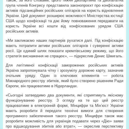
Також, за його словами, цього тижня двопартійна та двопалатна
група членів Конгресу представила законопроєкт про конфіскацію
активів підсанкційних російських олігархів на користь відновлення
України. Цей документ розширює можливості Міністерства юстиції
США щодо конфіскації та дає йому повноваження передавати на
користь України всі кошти від конфіскованих урядом США
російських активів.
«Ми закликаємо наших партнерів рухатися далі. Під конфіскацію
мають потрапити активи російських олігархів і суверенні активи
росії. Це єдиний шлях показати кремлівському режиму, що його
стратегія виснаження не спрацює», — підкреслив Денис Шмигаль.
Для легітимної конфіскації заморожених російських активів
Україна запропонувала чітку і зрозумілу дорожню карту, зазначив
очільник уряду. Один із ключових елементів — робота
Міжнародного реєстру збитків, який було створено рішенням Ради
Європи, він працюватиме в Нідерландах.
«Сьогодні затвердимо два документи, які сприятимуть якісному
функціонуванню реєстру. З огляду на те що цей реєстр
працюватиме в електронній формі, Мінцифри та Мін’юст України
мають розробити й передати технічні вимоги для створення
програмного забезпечення такого реєстру. Мінцифри також має
розробити можливість для українців подавати через «Дію» заяви
про відшкодування збитків або втрат», — окреслив перспективу