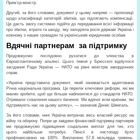
Прем’єр-міністр.
Другий, за його словами, документ у цьому напрямі — пропозиції
щодо класифікації категорій збитків, що підлягають компенсації.
Це дасть змогу системно підійти до передавання всієї інформації
про збитки, втрати та шкоду, яку заподіяла росія державі Україна і
кожному з наших громадян та українським юридичним особам.
Вдячні партнерам за підтримку
Продовжуємо послідовно рухатися до членства в
Євроатлантичному альянсі. Цього тижня у Брюсселі відбулося
засідання Ради Україна — НАТО на рівні міністрів закордонних
справ.
«Україна представила документ, який називається адаптована
Річна національна програма. Це перелік ключових реформ, які ми
маємо зробити, щоб ще більше наблизитися до стандартів НАТО.
Отримали схвалення нашого бачення. Ми вдячні всім країнам, які
підтримують нас на цьому шляху», — зазначив Денис Шмигаль.
За його словами, нині Україна витрачає весь власний ресурс на
війну та оборону. Попри це завдяки фінансовій підтримці партнерів
ми продовжуємо підвищення соціальних виплат для тих, хто
цього найбільше потребує. Пенсії в листопаді було
профінансовано на 100%. Виплачено 57,8 мільярда гривень.