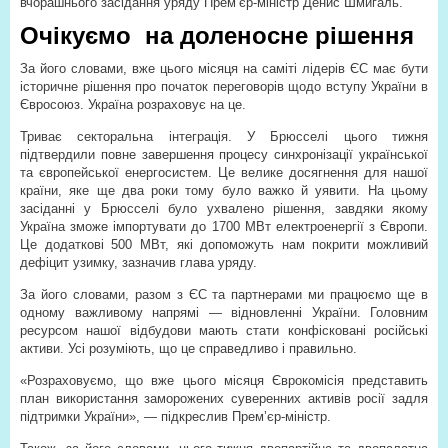
вчорашнього засідання уряду Прем’єр-міністр Денис Шмигаль.
Очікуємо на доленосне рішення
За його словами, вже цього місяця на саміті лідерів ЄС має бути
історичне рішення про початок переговорів щодо вступу України в
Євросоюз. Україна розраховує на це.
Триває секторальна інтеграція. У Брюсселі цього тижня
підтвердили повне завершення процесу синхронізації української
та європейської енергосистем. Це велике досягнення для нашої
країни, яке ще два роки тому було важко й уявити. На цьому
засіданні у Брюсселі було ухвалено рішення, завдяки якому
Україна зможе імпортувати до 1700 МВт електроенергії з Європи.
Це додаткові 500 МВт, які допоможуть нам покрити можливий
дефіцит узимку, зазначив глава уряду.
За його словами, разом з ЄС та партнерами ми працюємо ще в
одному важливому напрямі — відновленні України. Головним
ресурсом нашої відбудови мають стати конфісковані російські
активи. Усі розуміють, що це справедливо і правильно.
«Розраховуємо, що вже цього місяця Єврокомісія представить
план використання заморожених суверенних активів росії задля
підтримки України», — підкреслив Прем’єр-міністр.