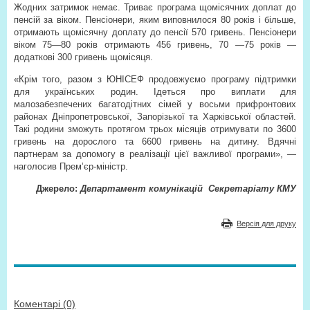
Жодних затримок немає. Триває програма щомісячних доплат до
пенсій за віком. Пенсіонери, яким виповнилося 80 років і більше,
отримають щомісячну доплату до пенсії 570 гривень. Пенсіонери
віком 75—80 років отримають 456 гривень, 70 —75 років —
додаткові 300 гривень щомісяця.
«Крім того, разом з ЮНІСЕФ продовжуємо програму підтримки
для українських родин. Ідеться про виплати для
малозабезпечених багатодітних сімей у восьми прифронтових
районах Дніпропетровської, Запорізької та Харківської областей.
Такі родини зможуть протягом трьох місяців отримувати по 3600
гривень на дорослого та 6600 гривень на дитину. Вдячні
партнерам за допомогу в реалізації цієї важливої програми», —
наголосив Прем’єр-міністр.
Джерело:
Департамент комунікацій
Секретаріату КМУ
Версія для друку
Коментарі (0)