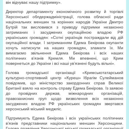
він відчуває нашу підтримку».
Директор департаменту економічного розвитку й торгівлі
Херсонської облдержадміністрації, голова обласної ради
національних меншин та корінних народів України Дмитро
Бутрій так висловився з приводу підтримки незаконно
затриманих і засуджених окупаційною владою РФ
українських громадян: «Сотні українців постраждали від дій
окупаційної влади. І затриманням Едема Бекірова окупанти
хочуть натиснути на наших громадян, зламати їх. Ми
вимагаємо звільнення Едема Бекірова і всіх наших
політичних в’язнів Кремля. Ми впевнені, що Крим
повернеться до України і всі наші ув’язнені будуть вільні».
Голова громадської організації «Кримськотатарський
культурно-спортивний центр «Куреш» Ібрагім Сулейманов
повідомив, що міністерство закордонних справ Великої
Британії взяло на контроль справу Едема Бекірова. Із заявою
до провідних держав, міжнародних організацій,
правозахисних груп щодо визволення всіх незаконно
засуджених владою РФ українських громадян звертався
херсонський міський меджліс.
Підтримують Едема Бекірова і всіх українських політичних
в’язнів представники національних меншин Херсонщини.
Голова правління Херсонської міської громадської організації