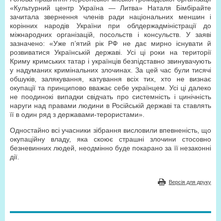
«Культурний центр Україна — Литва» Наталя Бімбірайте
зачитала звернення членів ради національних меншин і
корінних народів України при облдержадміністрації до
міжнародних організацій, посольств і консульств. У заяві
зазначено: «Уже п’ятий рік РФ не дає мирно існувати й
розвиватися Українській державі. Усі ці роки на території
Криму кримських татар і українців безпідставно звинувачують
у надуманих кримінальних злочинах. За цей час були тисячі
обшуків, залякування, катування всіх тих, хто не визнає
окупації та принципово вважає себе українцем. Усі ці далеко
не поодинокі випадки свідчать про системність і цинічність
наруги над правами людини в Російській державі та ставлять
її в один ряд з державами-терористами».
Одностайно всі учасники зібрання висловили впевненість, що
окупаційну владу, яка скоює страшні злочини стосовно
безневинних людей, неодмінно буде покарано за її незаконні
дії.
Версія для друку