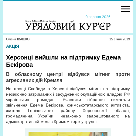
9 серпня 2026
Олена ІВАШКО
15 сiчня 2019
АКЦІЯ
Херсонці вийшли на підтримку Едема
Бекірова
В обласному центрі відбувся мітинг проти
агресивних дій Кремля
На площі Свободи в Херсоні відбувся мітинг на підтримку
незаконно затриманих і засуджених окупаційною владою РФ
українських громадян. Учасники зібрання вимагали
звільнення Едема Бекірова, кримськотатарського активіста,
жителя Генічеського району Херсонської області,
громадянина України, незаконно заарештованого на
адміністративній межі з Кримом торік у грудні.