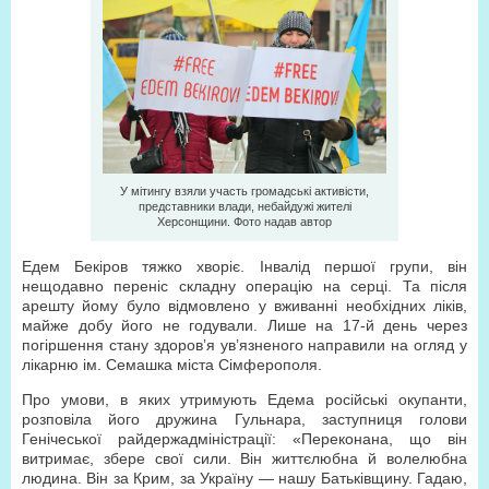
У мітингу взяли участь громадські активісти,
представники влади, небайдужі жителі
Херсонщини. Фото надав автор
Едем Бекіров тяжко хворіє. Інвалід першої групи, він
нещодавно переніс складну операцію на серці. Та після
арешту йому було відмовлено у вживанні необхідних ліків,
майже добу його не годували. Лише на 17-й день через
погіршення стану здоров’я ув’язненого направили на огляд у
лікарню ім. Семашка міста Сімферополя.
Про умови, в яких утримують Едема російські окупанти,
розповіла його дружина Гульнара, заступниця голови
Генічеської райдержадміністрації: «Переконана, що він
витримає, збере свої сили. Він життєлюбна й волелюбна
людина. Він за Крим, за Україну — нашу Батьківщину. Гадаю,