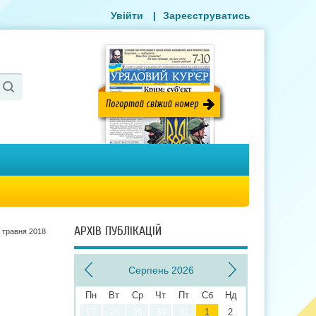
Увійти
|
Зареєструватись
АРХІВ ПУБЛІКАЦІЙ
 травня 2018
Серпень 2026
Пн
Вт
Ср
Чт
Пт
Сб
Нд
27
28
29
30
31
1
2