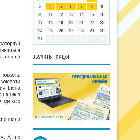
3
4
5
6
7
8
9
10
11
12
13
14
15
16
17
18
19
20
21
22
23
24
25
26
27
28
29
30
31
1
2
3
4
5
6
аторів і
днюється
ЗВУЧИТЬ ГОРДО!
истоноша
 поїхала.
освоювати
а» Ілона
ацівників
ч ми всіх
 вирішили
км. А ще