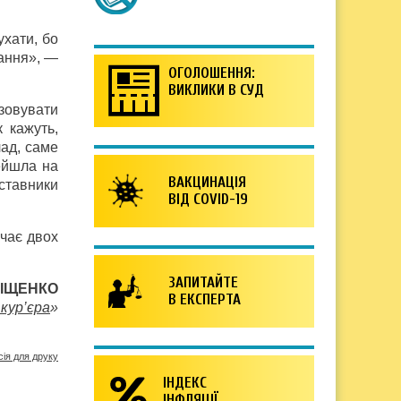
ухати, бо
вання», —
ОГОЛОШЕННЯ:
ВИКЛИКИ В СУД
ізовувати
 кажуть,
лад, саме
ейшла на
ВАКЦИНАЦІЯ
ставники
ВІД COVID-19
ачає двох
ЗАПИТАЙТЕ
МІЩЕНКО
В ЕКСПЕРТА
кур’єра
»
сія для друку
ІНДЕКС
ІНФЛЯЦІЇ