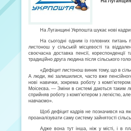
На Луганщині
На Луганщині Укрпошта шукає нові кадри 
На сьогодні одним із головних питань п
листонош у сільській місцевості та віддале
своєчасна доставка пенсії, кореспонденції
традиційно друга людина після сільського голо
«Дефіцит листонош виник тому, що в сільс
А люди, які залишилися, часто вже пенсійног
нові навички, зокрема роботу з комп’ютеро
Моісеєва. — Зміни в системі даються таким лю
сприйняв роботу з комп’ютером з легкістю, але 
навчаємо».
Щоб дефіцит кадрів не позначився на як
проаналізувати саму систему зайнятості сільсь
Адже вона тут інша, ніж у місті, і в 