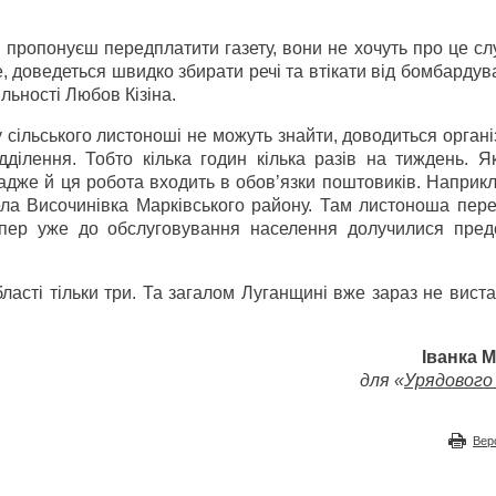
 пропонуєш передплатити газету, вони не хочуть про це сл
е, доведеться швидко збирати речі та втікати від бомбарду
льності Любов Кізіна.
 сільського листоноші не можуть знайти, доводиться орган
ділення. Тобто кілька годин кілька разів на тиждень. Як
, адже й ця робота входить в обов’язки поштовиків. Наприк
ела Височинівка Марківського району. Там листоноша пер
епер уже до обслуговування населення долучилися пред
ласті тільки три. Та загалом Луганщині вже зараз не вист
Іванка 
для «
Урядового 
Вер