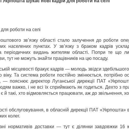
 Укрпошта шукає нові кадри для роботи на селі
для роботи на селі
оштового зв’язку області стало залучення до роботи опер
них населених пунктах. У зв’язку з браком кадрів ускла
 та періодичних видань жителям області. Попри те що л
ви, тут не можуть знайти працівників на цю посаду.
ькій місцевості бракує кадрів — молодь звідси здебільшого
о віку. Та система роботи постійно змінюється, потрібно 
м, — пояснює директор Луганської дирекції ПАТ «Укрпошт
дям важко, і не всі їх сприймають як годиться. Дехто з пр
є й такі, хто відмовляється працювати, аж до звільнення, хо
ості обслуговування, в обласній дирекції ПАТ «Укрпошта»
ких колег.
плані нормативів доставки — тут є ділянки завдовжки 16 