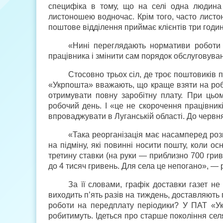
специфіка в тому, що на селі одна людина
листоношею водночас. Крім того, часто листо
поштове відділення приймає клієнтів три годин
«Нині переглядають нормативи роботи 
працівника і змінити сам порядок обслуговува
Стосовно трьох сіл, де троє поштовиків 
«Укр­пошта» вважають, що краще взяти на робо
отримувати повну заробітну плату. При цьо
робочий день. І «це не скорочення працівник
впроваджувати в Луганській області. До червн
«Така реорганізація має насамперед роз
на підміну, які повинні носити пошту, коли о
третину ставки (на руки — приблизно 700 грив
до 4 тисяч гривень. Для села це непогано», — 
За її словами, графік доставки газет не 
виходить п’ять разів на тиждень, доставляють
роботи на передплату періодики? У ПАТ «Ук
робитимуть. Ідеться про старше покоління се