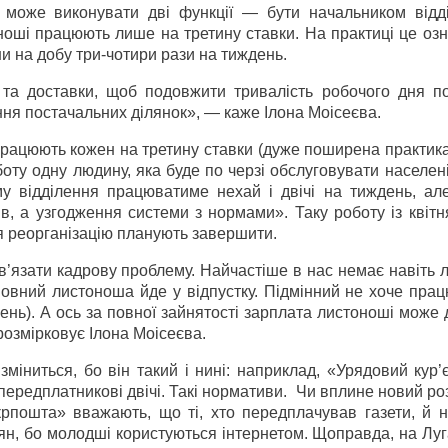
 може виконувати дві функції — бути начальником відд
ноші працюють лише на третину ставки. На практиці це оз
и на добу три-чотири рази на тиждень.
та доставки, щоб подовжити тривалість робочого дня п
ння постачальних ділянок», — каже Ілона Моісеєва.
працюють кожен на третину ставки (дуже поширена практика
ту одну людину, яка буде по черзі обслуговувати населені
му відділення працюватиме нехай і двічі на тиждень, ал
ів, а узгодження системи з нормами». Таку роботу із квіт
я реорганізацію планують завершити.
в’язати кадрову проблему. Найчастіше в нас немає навіть
сновний листоноша йде у відпустку. Підмінний не хоче пра
ень). А ось за повної зайнятості зарплата листоноші може
розмірковує Ілона Моісеєва.
зміниться, бо він такий і нині: наприклад, «Урядовий кур’
 передплатникові двічі. Такі нормативи. Чи вплине новий р
рпошта» вважають, що ті, хто передплачував газети, й н
лян, бо молодші користуються інтернетом. Щоправда, на Лу