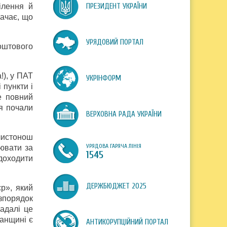
ілення й
ПРЕЗИДЕНТ УКРАЇНИ
начає, що
УРЯДОВИЙ ПОРТАЛ
оштового
!), у ПАТ
УКРІНФОРМ
 пункти і
е повний
ня почали
ВЕРХОВНА РАДА УКРАЇНИ
 листонош
УРЯДОВА ГАРЯЧА ЛІНІЯ
цювати за
1545
 доходити
ДЕРЖБЮДЖЕТ 2025
єр», який
озпорядок
адалі це
ганщині є
АНТИКОРУПЦІЙНИЙ ПОРТАЛ