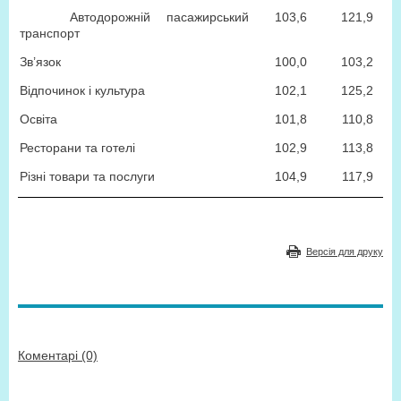
Автодорожній пасажирський
103,6
121,9
транспорт
Зв’язок
100,0
103,2
Відпочинок і культура
102,1
125,2
Освіта
101,8
110,8
Ресторани та готелі
102,9
113,8
Різні товари та послуги
104,9
117,9
Версія для друку
Коментарі (0)