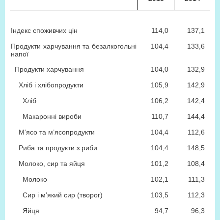
Індекс споживчих цін
114,0
137,1
Продукти харчування та безалкогольні
104,4
133,6
напої
Продукти харчування
104,0
132,9
Хліб і хлібопродукти
105,9
142,9
Хліб
106,2
142,4
Макаронні вироби
110,7
144,4
М’ясо та м’ясопродукти
104,4
112,6
Риба та продукти з риби
104,4
148,5
Молоко, сир та яйця
101,2
108,4
Молоко
102,1
111,3
Сир і м’який сир (творог)
103,5
112,3
Яйця
94,7
96,3