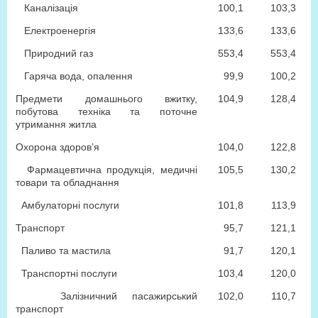
Каналізація
100,1
103,3
Електроенергія
133,6
133,6
Природний газ
553,4
553,4
Гаряча вода, опалення
99,9
100,2
Предмети домашнього вжитку,
104,9
128,4
побутова техніка та поточне
утримання житла
Охорона здоров’я
104,0
122,8
Фармацевтична продукція, медичні
105,5
130,2
товари та обладнання
Амбулаторні послуги
101,8
113,9
Транспорт
95,7
121,1
Паливо та мастила
91,7
120,1
Транспортні послуги
103,4
120,0
Залізничний пасажирський
102,0
110,7
транспорт