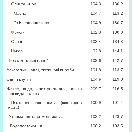
Олія та жири
104,3
130,2
Масло
104,7
113,2
Олія соняшникова
104,9
160,7
Фрукти
102,3
180,0
Овочі
103,4
164,3
Цукор
92,8
144,1
Безалкогольні напої
109,6
142,7
Алкогольні напої, тютюнові вироби
101,8
113,7
Одяг і взуття
104,6
119,0
Житло, вода, електроенергія, газ та
209,7
216,5
інші види палива
Плата за власне житло (квартирна
100,9
101,4
плата)
Утримання та ремонт житла
102,2
123,7
Водопостачання
100,2
103,5