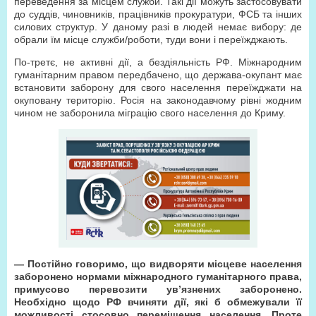
переведення за місцем служби. Такі дії можуть застосовувати
до суддів, чиновників, працівників прокуратури, ФСБ та інших
силових структур. У даному разі в людей немає вибору: де
обрали їм місце служби/роботи, туди вони і переїжджають.
По-третє, не активні дії, а бездіяльність РФ. Міжнародним
гуманітарним правом передбачено, що держава-окупант має
встановити заборону для свого населення переїжджати на
окуповану територію. Росія на законодавчому рівні жодним
чином не заборонила міграцію свого населення до Криму.
— Постійно говоримо, що видворяти місцеве населення
заборонено нормами міжнародного гуманітарного права,
примусово перевозити ув’язнених заборонено.
Необхідно щодо РФ вчиняти дії, які б обмежували її
можливості стосовно переміщення населення. Проте