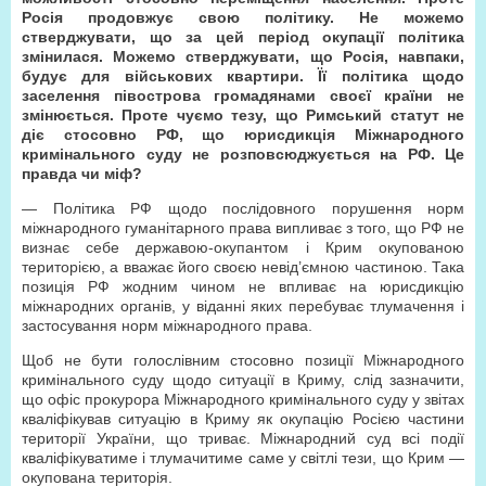
Росія продовжує свою політику. Не можемо
стверджувати, що за цей період окупації політика
змінилася. Можемо стверджувати, що Росія, навпаки,
будує для військових квартири. Її політика щодо
заселення півострова громадянами своєї країни не
змінюється. Проте чуємо тезу, що Римський статут не
діє стосовно РФ, що юрисдикція Міжнародного
кримінального суду не розповсюджується на РФ. Це
правда чи міф?
— Політика РФ щодо послідовного порушення норм
міжнародного гуманітарного права випливає з того, що РФ не
визнає себе державою-окупантом і Крим окупованою
територією, а вважає його своєю невід’ємною частиною. Така
позиція РФ жодним чином не впливає на юрисдикцію
міжнародних органів, у віданні яких перебуває тлумачення і
застосування норм міжнародного права.
Щоб не бути голослівним стосовно позиції Міжнародного
кримінального суду щодо ситуації в Криму, слід зазначити,
що офіс прокурора Міжнародного кримінального суду у звітах
кваліфікував ситуацію в Криму як окупацію Росією частини
території України, що триває. Міжнародний суд всі події
кваліфікуватиме і тлумачитиме саме у світлі тези, що Крим —
окупована територія.