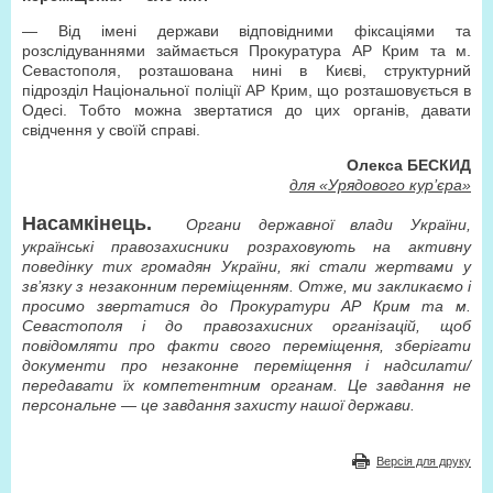
— Від імені держави відповідними фіксаціями та
розслідуваннями займається Прокуратура АР Крим та м.
Севастополя, розташована нині в Києві, структурний
підрозділ Національної поліції АР Крим, що розташовується в
Одесі. Тобто можна звертатися до цих органів, давати
свідчення у своїй справі.
Олекса БЕСКИД
для «Урядового кур’єра»
Насамкінець.
Органи державної влади України,
українські правозахисники розраховують на активну
поведінку тих громадян України, які стали жертвами у
зв’язку з незаконним переміщенням. Отже, ми закликаємо і
просимо звертатися до Прокуратури АР Крим та м.
Севастополя і до правозахисних організацій, щоб
повідомляти про факти свого переміщення, зберігати
документи про незаконне переміщення і надсилати/
передавати їх компетентним органам. Це завдання не
персональне — це завдання захисту нашої держави.
Версія для друку