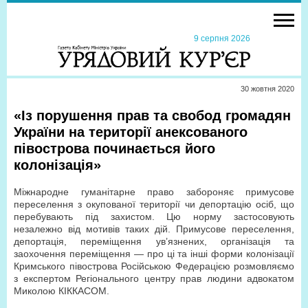
9 серпня 2026
30 жовтня 2020
«Із порушення прав та свобод громадян
України на території анексованого
півострова починається його
колонізація»
Міжнародне гуманітарне право забороняє примусове
переселення з окупованої території чи депортацію осіб, що
перебувають під захистом. Цю норму застосовують
незалежно від мотивів таких дій. Примусове переселення,
депортація, переміщення ув’язнених, організація та
заохочення переміщення — про ці та інші форми колонізації
Кримського півострова Російською Федерацією розмовляємо
з експертом Регіонального центру прав людини адвокатом
Миколою КІККАСОМ.