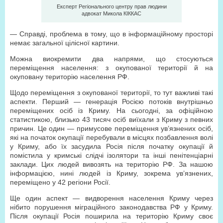
Експерт Регіонального центру прав людини
адвокат Микола КІККАС
— Справді, проблема в тому, що в інформаційному просторі
немає загальної цілісної картини.
Можна виокремити два напрями, що стосуються
переміщення населення: з окупованої території й на
окуповану територію населення РФ.
Щодо переміщення з окупованої території, то тут важливі такі
аспекти. Перший — генерація Росією потоків внутрішньо
переміщених осіб із Криму. На сьогодні, за офіційною
статистикою, близько 43 тисяч осіб виїхали з Криму з певних
причин. Це один — примусове переміщення ув’язнених осіб,
які на початок окупації перебували в місцях позбавлення волі
у Криму, або їх засудила Росія після початку окупації й
помістила у кримські слідчі ізолятори та інші пенітенціарні
заклади. Цих людей вивозять на територію РФ. За нашою
інформацією, нині людей із Криму, зокрема ув’язнених,
переміщено у 42 регіони Росії.
Ще один аспект — видворення населення Криму через
нібито порушення міграційного законодавства РФ у Криму.
Після окупації Росія поширила на територію Криму своє