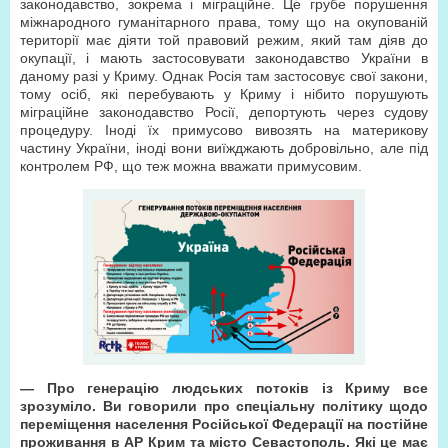
законодавство, зокрема і міграційне. Це грубе порушення
міжнародного гуманітарного права, тому що на окупованій
території має діяти той правовий режим, який там діяв до
окупації, і мають застосовувати законодавство України в
даному разі у Криму. Однак Росія там застосовує свої закони,
тому осіб, які перебувають у Криму і нібито порушують
міграційне законодавство Росії, депортують через судову
процедуру. Іноді їх примусово вивозять на материкову
частину України, іноді вони виїжджають добровільно, але під
контролем РФ, що теж можна вважати примусовим.
— Про генерацію людських потоків із Криму все
зрозуміло. Ви говорили про спеціальну політику щодо
переміщення населення Російської Федерації на постійне
проживання в АР Крим та місто Севастополь. Які це має