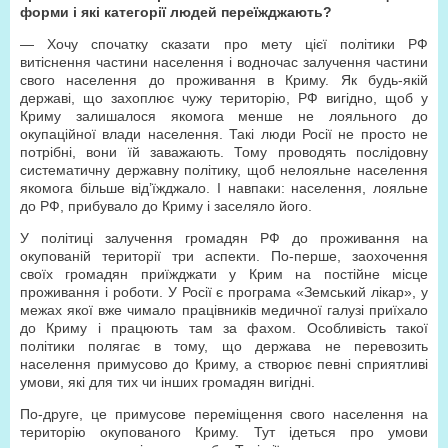
форми і які категорії людей переїжджають?
— Хочу спочатку сказати про мету цієї політики РФ
витіснення частини населення і водночас залучення частини
свого населення до проживання в Криму. Як будь-якій
державі, що захоплює чужу територію, РФ вигідно, щоб у
Криму залишалося якомога менше не лояльного до
окупаційної влади населення. Такі люди Росії не просто не
потрібні, вони їй заважають. Тому проводять послідовну
систематичну державну політику, щоб нелояльне населення
якомога більше від’їжджало. І навпаки: населення, лояльне
до РФ, прибувало до Криму і заселяло його.
У політиці залучення громадян РФ до проживання на
окупованій території три аспекти. По-перше, заохочення
своїх громадян приїжджати у Крим на постійне місце
проживання і роботи. У Росії є програма «Земський лікар», у
межах якої вже чимало працівників медичної галузі приїхало
до Криму і працюють там за фахом. Особливість такої
політики полягає в тому, що держава не перевозить
населення примусово до Криму, а створює певні сприятливі
умови, які для тих чи інших громадян вигідні.
По-друге, це примусове переміщення свого населення на
територію окупованого Криму. Тут ідеться про умови