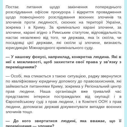
Постає питання щодо закінчення попереднього
розслідування офісом прокурора і відкриття провадження
щодо повноцінного розслідування воєнних злочинів та
злочинів проти людяності, скоєних на території України,
зокрема і в Криму. За кримінально карані злочини, за
злочини, карані згідно з Римським статутом, відповідальність
настає незалежно від того, чи держава, яка їх скоїла, чи
посадовці цієї держави, які скоїли ці злочини, визнають
юрисдикцію Міжнародного кримінального суду.
— У нашому фокусі, наприклад, конкретна людина. Які в
неї є можливості, щоб захистити свої права у зв’язку з
переміщенням?
— Особі, яка стикається з такою ситуацією, раджу звернутися
по кваліфіковану юридичну допомогу до правозахисників, які
займаються питаннями Криму, зокрема у Регіональний центр
прав людини. Наша організація вже тривалий час
представляє інтереси постраждалих від окупації і в
Європейському суді з прав людини, і в Комітеті ООН з прав
людини, допомагає державі документувати випадки воєнних
злочинів тощо.
— До кого звертатися людині, яка вважає, що її
переміщення — злочин?