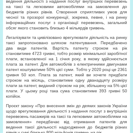
ведення діяльності з надання послуг внутрішніх перевезень
на таксі та легковими автомобілями на замовлення до
бюджетів різних рівнів. Створення сприятливих умов для
чесної та прозорої конкуренції, зокрема, певне, і на ринку
інформаційних послуг з організації перевезень, загальний
обсяг якого становить близько 4 мільярдів гривень.
Легалізувати та цивілізовано врегулювати діяльність на ринку
таксі запропоновано шляхом патентування. Передбачено
два види патентів. Вартість патенту строком на рік
становитиме 4723 гривні, тобто розмір мінімальної заробітної
плати, встановленої на 1 січня року, в якому здійснюється
плата за патент. Для автомобілів з електричними двигунами
патент коштуватиме 50% цієї суми. Тобто у 2020 році це 2361
гривня 50 коп. Плата за патент, який ви хочете придбати
строком на місяць, становитиме одну дванадцяту розміру
плати за патент, виданий строком на рік, збільшену на 5% цієї
плати. У цьому році така сума становитиме 393 гривні 50
копійок.
Проєкт закону «Про внесення змін до деяких законів України
щодо врегулювання діяльності з надання послуг з внутрішніх
перевезень пасажирів на таксі та легковими автомобілями на
замовлення» передбачає від отримання патентів для
ведення такої діяльності надходження до бюджетів різних
рівнів у сумі близько 800 мільйонів гривень на рік.