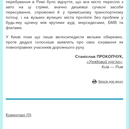
перебування в Римі було відчуття, що все місто пересіло з
авто на ці стрімкі, значно дешевші сучасні засоби
пересування, спроможні й у приміському транспортному
потоці, і на вузьких вулицях міста пролізти без проблем у
будь-яку щілину між крутими ауді, мерседесами, БМВ та
фіатами.
У Києві поки що лише велосипедисти вельми обережно,
проте дедалі голосніше заявлять про своє існування як
повноправних учасників дорожнього руху.
Станіслав ПРОКОПЧУК,
«Урядовий кур’єр»
,
Київ — Рим
Версія для друку
Коментарі (0)