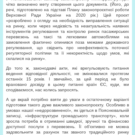
чітко визначено мету створення цього документа. (Його, до
речі, підготовлено на підставі Плану законопроєктної роботи
Верховної Ради України на 2020 рік.) Цей проєкт
«розроблено з огляду на необхідність виправлення ситуації
на ринку, коли через недієвість та неактуальність наявних
інструментів регулювання та контролю ринок пасажирських
перевезень на таксі та легковими автомобілями на
замовлення фактично опинився поза межами державного
регулювання, що свідчить про неефективність поточної
регуляторної політики та її некоректність щодо умов, які
склалися на ринку».
До того ж, законодавчі акти, які врегульовують питання
ведення відповідної діяльності, не змінювалися протягом
останніх 15 років. І звичайно, за цей період не було
враховано досвіду в цьому питанні країн ЄС, куди, ми
сподіваємося, нас колись запросять.
А це вкрай потрібно взяти до уваги в остаточному варіанті
підготовки такого дуже важливого законопроєкту. Особливо в
умовах нашої «недорозвиненої», як ідеться в Пояснювальній
записці, «інфраструктури громадського транспорту», коли
зросла потреба в отриманні швидкої, зручної та фінансово
доступної послуги з перевезень. Її об’єктивно не можна
задовольнити за рахунок так званого традиційного ринку