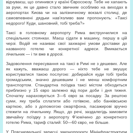
відчуваєш, що опинився у країні Євросоюзу. Тебе не хапають
за руки, як це давно стало звичним особливо на виходах в
аеропортах Києва чи на залізничному вокзалі столиці, де
самовпевнені дядьки нав’язливо вам пропонують: «Таксі
недорого! Куди, шановний, тобі треба?»
Таксі в головному аеропорту Рима виструнчилися на
спеціальних стоянках. Маєш сідати в машину, першу в цій
черзі. Водій не називає свої захмарні умови доставки до
названого готелю чи конкретної адреси. Вмикається
лічильник — і ти вже в дорозі.
Задоволення пересування на таксі в Римі не з дешевих. Але
як кажуть, вважаєш дорого — ніхто тебе не змушує
користуватися такою послугою: добирайся куди тобі треба
громадським, значно дешевшим і не менш комфортним
транспортом. Стандартна поїздка таксі містом обходиться
приблизно у 15 євро залежно від пори доби і дня тижня.
Спочатку нараховується 3—6 євро за посадку. За рештою
суми, яку треба сплатити або готівкою, або банківською
карткою, або з допомогою смартфона, пасажирові зручно
стежити на лічильнику. Якщо, до речі, заздалегідь замовити
звичайну поїздку з аеропорту Ф’юмічино до конкретного
готелю Рима, тариф сталий: 50—60 євро, не більше.
У Пояснювальної записці законопроєкту Мінінфраструктури