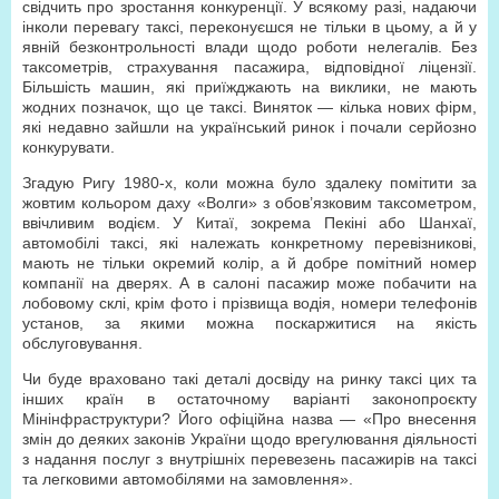
свідчить про зростання конкуренції. У всякому разі, надаючи
інколи перевагу таксі, переконуєшся не тільки в цьому, а й у
явній безконтрольності влади щодо роботи нелегалів. Без
таксометрів, страхування пасажира, відповідної ліцензії.
Більшість машин, які приїжджають на виклики, не мають
жодних позначок, що це таксі. Виняток — кілька нових фірм,
які недавно зайшли на український ринок і почали серйозно
конкурувати.
Згадую Ригу 1980-х, коли можна було здалеку помітити за
жовтим кольором даху «Волги» з обов’язковим таксометром,
ввічливим водієм. У Китаї, зокрема Пекіні або Шанхаї,
автомобілі таксі, які належать конкретному перевізникові,
мають не тільки окремий колір, а й добре помітний номер
компанії на дверях. А в салоні пасажир може побачити на
лобовому склі, крім фото і прізвища водія, номери телефонів
установ, за якими можна поскаржитися на якість
обслуговування.
Чи буде враховано такі деталі досвіду на ринку таксі цих та
інших країн в остаточному варіанті законопроєкту
Мінінфраструктури? Його офіційна назва — «Про внесення
змін до деяких законів України щодо врегулювання діяльності
з надання послуг з внутрішніх перевезень пасажирів на таксі
та легковими автомобілями на замовлення».