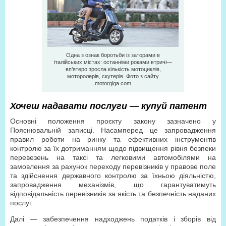
Одна з ознак боротьби із заторами в
італійських містах: останніми роками втричі—
вп’ятеро зросла кількість мотоциклів,
моторолерів, скутерів. Фото з сайту
motorgiga.com
Хочеш надавати послуги — купуй патент
Основні положення проєкту закону зазначено у
Пояснювальній записці. Насамперед це запровадження
правил роботи на ринку та ефективних інструментів
контролю за їх дотриманням щодо підвищення рівня безпеки
перевезень на таксі та легковими автомобілями на
замовлення за рахунок переходу перевізників у правове поле
та здійснення державного контролю за їхньою діяльністю,
запровадження механізмів, що гарантуватимуть
відповідальність перевізників за якість та безпечність наданих
послуг.
Далі — забезпечення надходжень податків і зборів від