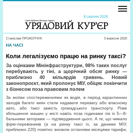
8 серпня 2026
Станіслав ПРОКОПЧУК
3 вересня 2020
НА ЧАСІ
Коли легалізуємо працю на ринку таксі?
За оцінками Мінінфраструктури, 98% таких послуг
перебувають у тіні, а щорічний обсяг ринку —
приблизно 40 мільярдів гривень. Новий
законопроєкт, який пропонує МІУ, обіцяє покінчити
з бізнесом поза правовим полем
За моїми спостереженнями як водія, в період карантинних
заходів багато киян стали надавати перевагу або власному
авто, або таксі замість громадського транспорту. Різке
збільшення машин у місті навіть поза годинами пік із 5—8-
бальними заторами — підтвердження цього. А те, що чимало
фірм-перевізників (а на ринку таксі їх, за даними МІУ,
приблизно 220) помітно знизили останніми місяцями тарифи,