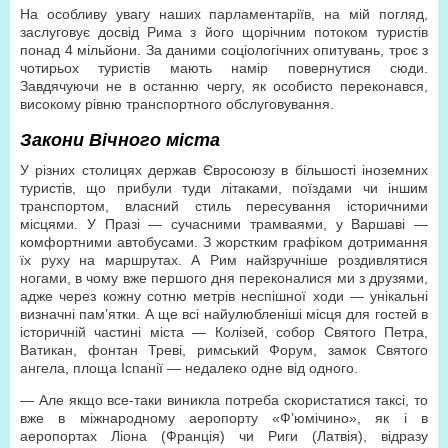
На особливу увагу наших парламентаріїв, на мій погляд,
заслуговує досвід Рима з його щорічним потоком туристів
понад 4 мільйони. За даними соціологічних опитувань, троє з
чотирьох туристів мають намір повернутися сюди.
Завдячуючи не в останню чергу, як особисто переконався,
високому рівню транспортного обслуговування.
Закони Вічного міста
У різних столицях держав Євросоюзу в більшості іноземних
туристів, що прибули туди літаками, поїздами чи іншим
транспортом, власний стиль пересування історичними
місцями. У Празі — сучасними трамваями, у Варшаві —
комфортними автобусами. З жорстким графіком дотримання
їх руху на маршрутах. А Рим найзручніше роздивлятися
ногами, в чому вже першого дня переконалися ми з друзями,
адже через кожну сотню метрів неспішної ходи — унікальні
визначні пам’ятки. А ще всі найулюбленіші місця для гостей в
історичній частині міста — Колізей, собор Святого Петра,
Ватикан, фонтан Треві, римський Форум, замок Святого
ангела, площа Іспанії — недалеко одне від одного.
— Але якщо все-таки виникла потреба скористатися таксі, то
вже в міжнародному аеропорту «Ф’юмічино», як і в
аеропортах Ліона (Франція) чи Риги (Латвія), відразу