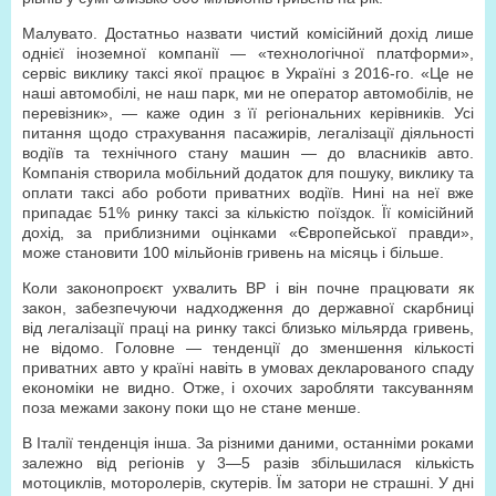
Малувато. Достатньо назвати чистий комісійний дохід лише
однієї іноземної компанії — «технологічної платформи»,
сервіс виклику таксі якої працює в Україні з 2016-го. «Це не
наші автомобілі, не наш парк, ми не оператор автомобілів, не
перевізник», — каже один з її регіональних керівників. Усі
питання щодо страхування пасажирів, легалізації діяльності
водіїв та технічного стану машин — до власників авто.
Компанія створила мобільний додаток для пошуку, виклику та
оплати таксі або роботи приватних водіїв. Нині на неї вже
припадає 51% ринку таксі за кількістю поїздок. Її комісійний
дохід, за приблизними оцінками «Європейської правди»,
може становити 100 мільйонів гривень на місяць і більше.
Коли законопроєкт ухвалить ВР і він почне працювати як
закон, забезпечуючи надходження до державної скарбниці
від легалізації праці на ринку таксі близько мільярда гривень,
не відомо. Головне — тенденції до зменшення кількості
приватних авто у країні навіть в умовах декларованого спаду
економіки не видно. Отже, і охочих заробляти таксуванням
поза межами закону поки що не стане менше.
В Італії тенденція інша. За різними даними, останніми роками
залежно від регіонів у 3—5 разів збільшилася кількість
мотоциклів, моторолерів, скутерів. Їм затори не страшні. У дні