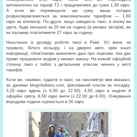
автоматично на тариф Т2 і працюватиме до суми 1,30 євро.
А коли ви перевищили цю суму, ваша поїздка
розраховуватиметься за максимальним тарифом — 1,60
євро за кілометр. По-друге, якщо швидкість таксі, в якому ви
їдете, буде меншою за 20 км на годину (в умовах заторів), ви
як пасажир платитимете 27 євро за годину.
Наостанок із досвіду роботи таксі в Римі. Усі вони, як
правило, білого кольору, і на дверях авто, крім іншої
інформації, обов’язково зазначено дані про ліцензію, яка дає
право працювати водієві у межах закону. На кожній офіційній
стоянці таксі є табло з детальним описом чинних у місті
тарифів.
Коли ви, скажімо, сідаєте в таксі, на таксометрі вже вказано,
за даними blogoІtaliano.com, фіксований платіж за посадку:
3,25 євро вдень (з 6.00 до 22.00), 4,50 євро в неділю й
офіційні свята, 6,50 євро вночі (з 22.00 до 6.00). Очікування
впродовж години оцінюється в 30 євро.