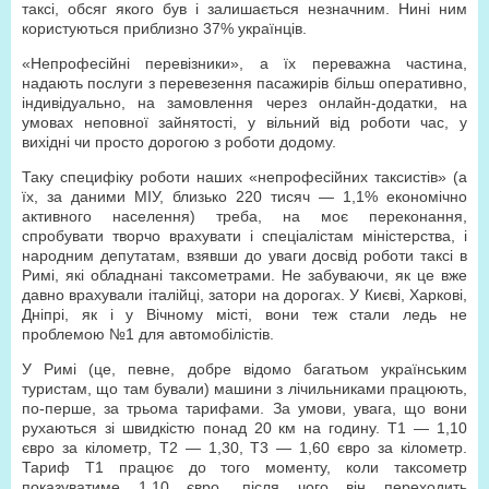
таксі, обсяг якого був і залишається незначним. Нині ним
користуються приблизно 37% українців.
«Непрофесійні перевізники», а їх переважна частина,
надають послуги з перевезення пасажирів більш оперативно,
індивідуально, на замовлення через онлайн-додатки, на
умовах неповної зайнятості, у вільний від роботи час, у
вихідні чи просто дорогою з роботи додому.
Таку специфіку роботи наших «непрофесійних таксистів» (а
їх, за даними МІУ, близько 220 тисяч — 1,1% економічно
активного населення) треба, на моє переконання,
спробувати творчо врахувати і спеціалістам міністерства, і
народним депутатам, взявши до уваги досвід роботи таксі в
Римі, які обладнані таксометрами. Не забуваючи, як це вже
давно врахували італійці, затори на дорогах. У Києві, Харкові,
Дніпрі, як і у Вічному місті, вони теж стали ледь не
проблемою №1 для автомобілістів.
У Римі (це, певне, добре відомо багатьом українським
туристам, що там бували) машини з лічильниками працюють,
по-перше, за трьома тарифами. За умови, увага, що вони
рухаються зі швидкістю понад 20 км на годину. Т1 — 1,10
євро за кілометр, Т2 — 1,30, Т3 — 1,60 євро за кілометр.
Тариф Т1 працює до того моменту, коли таксометр
показуватиме 1,10 євро, після чого він переходить