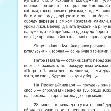
Купайла стало яскравим молодіжним гулян
першооснов життя — сонця, води й вогню. За м
квітами, кольоровими стрічками, ягодами виш
його у нашому дворі (хата стояла на березі
обряду деревце зі сміхом і жартами ламали. 
урожаїлися. Ввечері дівчата пускали на річку 
на чужині, а чий прибивало одразу до берега 
вир. Це провіщало його власниці нещасливу д
Якщо на Івана Купайла ранок росяний — 
купальська ніч зоряна — осінь буде з грибами, 
Петра і Павла — останнє свято перед жни
церкві й роздають як проскуру шматочками 
«Петро з Павлом день зменшили, спеки дода
жито, як хвощ, буде що вкинути у борщ».
На Прокопа-Жниваря — полудень жнив.
спосіб — спробувати зерно на зуб. Якщо збіж
на Прокопа — гарна погода до кінця місяця.
28 липня історична дата у житті нашої д
обряд за участю киян перетворюється на 