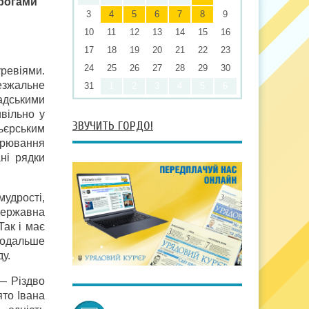
пирогами
3
4
5
6
7
8
9
10
11
12
13
14
15
16
17
18
19
20
21
22
23
24
25
26
27
28
29
30
ревіями.
езжальне
31
1
2
3
4
5
6
мадськими
вільно у
ЗВУЧИТЬ ГОРДО!
ьєрським
орювання
ні рядки
мудрості,
державна
Так і має
подальше
у.
 — Різдво
ято Івана