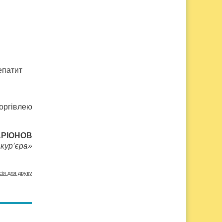
епатит
оргівлею
АРІОНОВ
кур’єра»
сія для друку