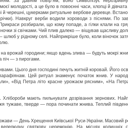
ням. За давнім повір’ям, воно символізує нерозривну
оєї молодості, а це було в повоєнні часи, хлопці й дівчат
ні й черешні, цукерками ритуальне вербове деревце. Вста
 річки). Навкруг верби водили хороводи з піснями. По за
Прикраси розбирали, що кому попаде, а гілки клали на гр
віночки зі свічками. Чий плив далеко — віщував щасливу до
— шлюб у рідному селі. Найприкріше було, коли віночок зат
олю.
на врожай городини; якщо вдень злива — будуть мокрі жни
а піч — з пирогами.
вами. Цього дня господині печуть житній коровай. Його ос
парафіянам. Цей ритуал знаменує початок жнив. У народі
ли», «Від Петра літо красне урожаєм рясним», «На Пет
 Хлібороби мають пильнувати дозрівання зернових. Най
жя тужаве, тверде — пора починати жнива. Теплий південн
ержави — День Хрещення Київської Руси-України. Масовий р
велелюдну святкову церемонію. На місцях колишніх 