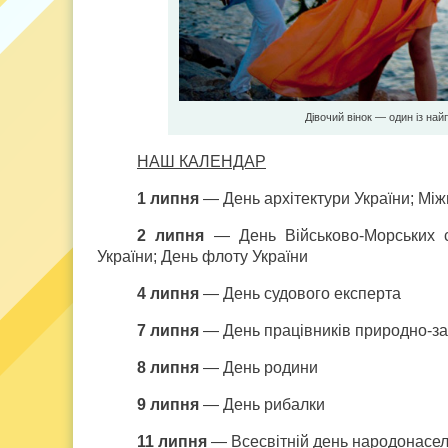
Дівочий вінок — один із най
НАШ КАЛЕНДАР
1 липня
— День архітектури України; Мі
2 липня
— День Військово-Морських си
України; День флоту України
4 липня
— День судового експерта
7 липня
— День працівників природно-зап
8 липня
— День родини
9 липня
— День рибалки
11 липня
— Всесвітній день народонасе