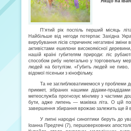
Якщо на Іван
П’ятий рік поспіль перший місяць лі
Найбільше від негоди потерпає Західна Укра
вирубування лісів спричиняє негативні зміни 
активістами ешелони високоякісної деревини
нашій країні губителям природи: ліс рубаю
способом рибу нелегально у торговельну ме
людей на ботулізм. «Губить людей не пиво,
відомої пісеньки з кінофільму.
Та не заглиблюватимемося у проблеми де
прикмет, зібраних нашими дідами-прадіда
метеослужба прогнозує мінливу з частими дощ
бути, адже липень — маківка літа. О цій п
завершення збирання врожаю залежить ще й ві
У липні народні синоптики беруть до ув
Іоанна Предтечі (7), першоверховних апостолі