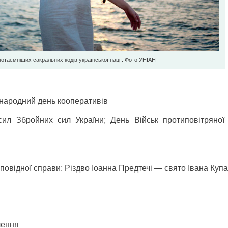
потаємніших сакральних кодів української нації. Фото УНІАН
жнародний день кооперативів
л Збройних сил України; День Військ протиповітряної
овідної справи; Різдво Іоанна Предтечі — свято Івана Куп
лення