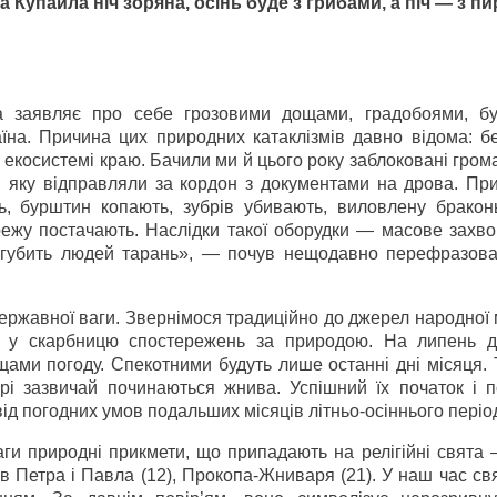
а Купайла ніч зоряна, осінь буде з грибами, а піч — з 
та заявляє про себе грозовими дощами, градобоями, бу
їна. Причина цих природних катаклізмів давно відома: б
в екосистемі краю. Бачили ми й цього року заблоковані гро
, яку відправляли за кордон з документами на дрова. При
ть, бурштин копають, зубрів убивають, виловлену бракон
режу постачають. Наслідки такої оборудки — масове захв
 губить людей тарань», — почув нещодавно перефразова
ржавної ваги. Звернімося традиційно до джерел народної 
ми у скарбницю спостережень за природою. На липень 
ами погоду. Спекотними будуть лише останні дні місяця. 
орі зазвичай починаються жнива. Успішний їх початок і 
д погодних умов подальших місяців літньо-осіннього період
аги природні прикмети, що припадають на релігійні свята
в Петра і Павла (12), Прокопа-Жниваря (21). У наш час св