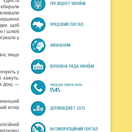
 єдність
ПРЕЗИДЕНТ УКРАЇНИ
а вбирали
новлювали
вершенні
УРЯДОВИЙ ПОРТАЛ
ядки, щоб
лю і шлюб
ягувало у
УКРІНФОРМ
ва; якщо
ВЕРХОВНА РАДА УКРАЇНИ
вячують у
 кажуть:
ра дощ —
УРЯДОВА ГАРЯЧА ЛІНІЯ
1545
певніший
ий вітер
ДЕРЖБЮДЖЕТ 2025
елігійний
АНТИКОРУПЦІЙНИЙ ПОРТАЛ
святилищ