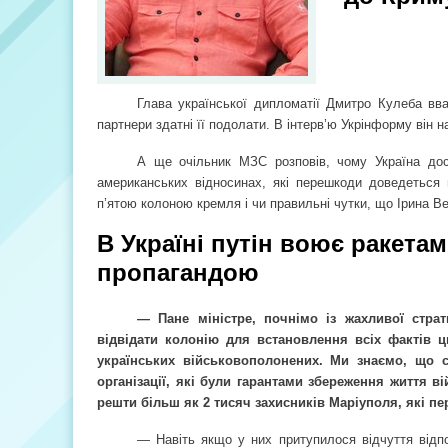
Глава української дипломатії Дмитро Кулеба вва
партнери здатні її подолати. В інтерв’ю Укрінформу він н
А ще очільник МЗС розповів, чому Україна досі
американських відносинах, які перешкоди доведеться 
п’ятою колоною кремля і чи правильні чутки, що Ірина В
В Україні путін воює ракетам
пропагандою
— Пане міністре, почнімо із жахливої стра
відвідати колонію для встановлення всіх фактів 
українських військовополонених. Ми знаємо, що 
організації, які були гарантами збереження життя 
решти більш як 2 тисяч захисників Маріуполя, які п
— Навіть якщо у них притупилося відчуття відпо