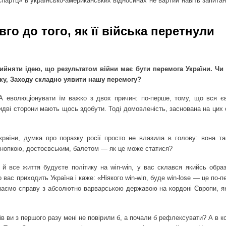
 Спартц» в українсько-американських відносинах не вартий навіть запитан
го до того, як її війська перетнули
ийняти ідею, що результатом війни має бути перемога України. Чи
ку, Заходу складно уявити нашу перемогу?
А еволюціонувати їм важко з двох причин: по-перше, тому, що вся є
бидві сторони мають щось здобути. Тоді домовленість, заснована на цих
країни, думка про поразку росії просто не влазила в голову: вона та
кнопкою, достоєвським, балетом — як це може статися?
 й все життя будуєте політику на win-win, у вас склався якийсь образ 
 вас приходить Україна і каже: «Ніякого win-win, буде win-lose — це по-п
и маємо справу з абсолютно варварською державою на кордоні Європи, я
ів ви з першого разу мені не повірили б, а почали б рефлексувати? А в к