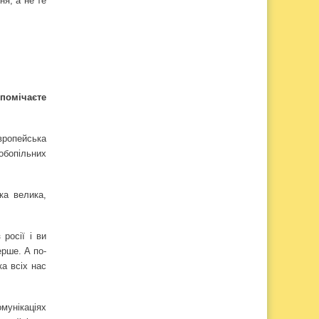
ня, а не те
 помічаєте
вропейська
 обопільних
ка велика,
росії і ви
ерше. А по-
ка всіх нас
омунікаціях