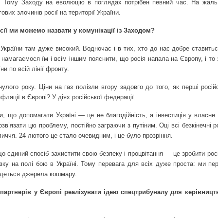
. Тому Заходу на еволюцію в поглядах потрібен певний час. На жаль
ових злочинів росії на території України.
сії ми можемо назвати у комунікації із Заходом?
України там дуже високий. Водночас і в тих, хто до нас добре ставитьс
 намагаємося їм і всім іншим пояснити, що росія напала на Європу, і то
ни по всій лінії фронту.
улого року. Ціни на газ полізли вгору задовго до того, як перші росій
нфляції в Європі? У діях російської федерації.
и, що допомагати Україні — це не благодійність, а інвестиція у власне
зв’язати цю проблему, постійно заграючи з путіним. Оці всі безкінечні 
личчя. 24 лютого це стало очевидним, і це було прозріння.
о єдиний спосіб захистити свою безпеку і процвітання — це зробити рос
азку на полі бою в Україні. Тому перевага для всіх дуже проста: ми пе
будеться джерела кошмару.
ртнерів у Європі реалізувати ідею спецтрибуналу для керівництв