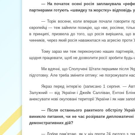
— На початок осені росія запланувала «реф
партнерами готують «швидку та жорстку» відповідь у 
— Торік восени, коли вперше почали говорити пр
європейці — теж зайняли позицію, що «ви, росіяни, тільк
в принципі, призвела до того, що росія вирішила, що 
чинників, через який росія наважилася на агресію проти 
Тому зараз ми теж переконуємо наших партнерів, 
щодня працювати, щоб не дозволити росії зробити будь-
Ми вдячні, що Сполучені Штати першими після Укр
підготовку. Але треба змінити оптику: не погрожувати нас
Якраз перед інтерв’ю (записано 1 серпня. — Авт
Залужний — від України і Джейк Салліван, Ентоні Блін
анексувати нові окуповані території України і як нам запо
— Після останнього ракетного обстрілу Україн
виникло питання, чи не час розірвати дипломатичні 
демонстративних дій?
— Добре пам’ятаю, як у ніч проти 24 лютого з тер