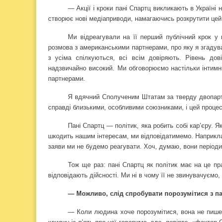
— Акції і кроки пані Спартц викликають в Україні
створює нові медіаприводи, намагаючись розкрутити цей
Ми відреагували на її перший публічний крок у ц
розмова з американськими партнерами, про яку я згадува
з усіма спілкуються, всі всім довіряють. Рівень д
надзвичайно високий. Ми обговорюємо настільки інтимн
партнерами.
Я вдячний Сполученим Штатам за тверду двопартій
справді близькими, особливими союзниками, і цей проце
Пані Спартц — політик, яка робить собі кар’єру. 
шкодить нашим інтересам, ми відповідатимемо. Наприклад
заяви ми не будемо реагувати. Хоч, думаю, вони періодичн
Тож ще раз: пані Спартц як політик має на це пр
відповідають дійсності. Ми ні в чому її не звинувачуємо
— Можливо, слід спробувати порозумітися з па
— Коли людина хоче порозумітися, вона не пише 