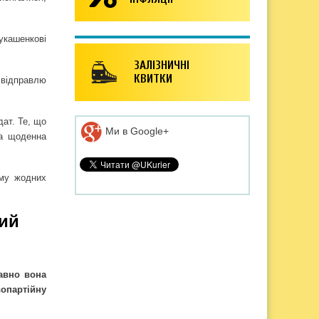
укашенкові
ЗАЛІЗНИЧНІ
КВИТКИ
о відправлю
дат. Те, що
Ми в Google+
ша щоденна
ому жодних
тий
авно вона
опартійну