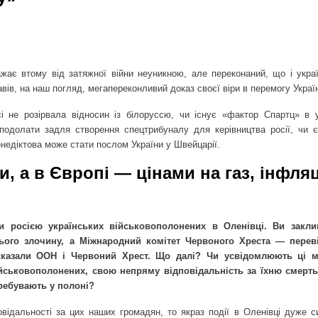
жає втому від затяжної війни неуникною, але переконаний, що і україн
авів, на наш погляд, мегапереконливий доказ своєї віри в перемогу Украї
 не розірвала відносин із білоруссю, чи існує «фактор Спартц» в у
подолати задля створення спецтрибуналу для керівництва росії, чи 
енедіктова може стати послом України у Швейцарії.
и, а в Європі — цінами на газ, інфляц
ти росією українських військовополонених в Оленівці. Ви закл
цього злочину, а Міжнародний комітет Червоного Хреста — переві
сказали ООН і Червоний Хрест. Що далі? Чи усвідомлюють ці м
військовополонених, свою непряму відповідальність за їхню смерть
еребувають у полоні?
відальності за цих наших громадян, то якраз події в Оленівці дуже с