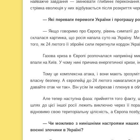
найважче завдання — змінювати глибинні переконання
стрімка еволюція у них відбувається після розкриття черг
— Які переваги перемоги України і програшу ро
— Якщо говоримо про Європу, рівень симпатії до 
склалася картинка, що росія напала суто на Україну. Ми
того, як 24 лютого її збройні сили перетнули кордон Украї
Газова криза в Європі розпочалася наприкінці мин
впали на Київ. У чому нині причина енергетичної кризи, і
Тому це комплексна атака, і вони мають зрозуміт
власну безпеку. А європейці до 24 лютого намагалися ро
давайте отак чи так». Він усім їм набрехав і плюнув в об
Але тепер наступна фаза: прийняття того факту, щ
шлях до цієї іншої росії лежить виключно через її пор
відновимо свою територіальну цілісність, а Європа поз
— Чи можливо з нинішніми настроями наших па
воєнні злочини в Україні?