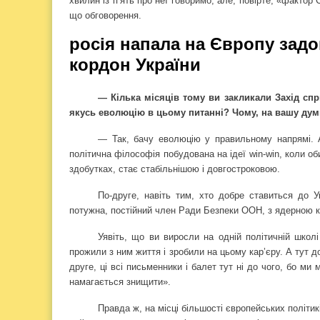
хвилин із п’ять про неї говоримо, але, повірте, «фактор
що обговорення.
росія напала на Європу задов
кордон України
— Кілька місяців тому ви закликали Захід спр
якусь еволюцію в цьому питанні? Чому, на вашу дум
— Так, бачу еволюцію у правильному напрямі. 
політична філософія побудована на ідеї win-win, коли о
здобутках, стає стабільнішою і довгостроковою.
По-друге, навіть тим, хто добре ставиться до У
потужна, постійний член Ради Безпеки ООН, з ядерною 
Уявіть, що ви виросли на одній політичній школі
прожили з ним життя і зробили на цьому кар’єру. А тут до
друге, ці всі письменники і балет тут ні до чого, бо м
намагається знищити».
Правда ж, на місці більшості європейських політик