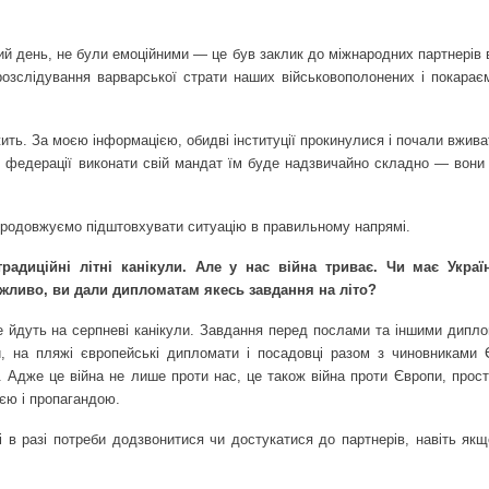
ічний день, не були емоційними — це був заклик до міжнародних партнерів
озслідування варварської страти наших військовополонених і покарає
жить. За
моєю інформацією, обидві інституції прокинулися і почали вжива
ої федерації виконати свій мандат їм буде надзвичайно складно — вони
 продовжуємо підштовхувати ситуацію в правильному напрямі.
радиційні літні канікули. Але у нас війна триває. Чи має Украї
ожливо, ви дали дипломатам якесь завдання на літо?
е йдуть на серпневі канікули. Завдання перед послами та іншими дипл
и, на пляжі європейські дипломати і посадовці разом з чиновниками Є
і. Адже це війна не лише проти нас, це також війна проти Європи, прост
ією і пропагандою.
і в разі потреби додзвонитися чи достукатися до партнерів, навіть як