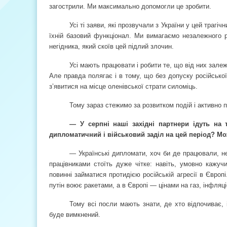
загострили. Ми максимально допомогли це зробити.
Усі ті заяви, які прозвучали з України у цей траг
їхній базовий функціонал. Ми вимагаємо незалежного р
негідника, який скоїв цей підлий злочин.
Усі мають працювати і робити те, що від них зале
Але правда полягає і в тому, що без допуску російськ
з’явитися на місце оленівської страти силоміць.
Тому зараз стежимо за розвитком подій і активно
— У серпні наші західні партнери ідуть на т
дипломатичний і військовий заділ на цей період? М
— Українські дипломати, хоч би де працювали, н
працівниками стоїть дуже чітке: навіть, умовно кажуч
повинні займатися протидією російській агресії в Європ
путін воює ракетами, а в Європі — цінами на газ, інфляц
Тому всі посли мають знати, де хто відпочиває, 
буде вимкнений.