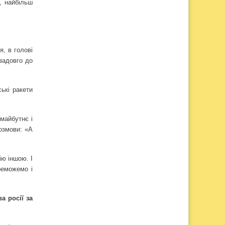
, найбільш
я, в голові
 задовго до
ські ракети
 майбутнє і
розмови: «А
ію іншою. І
реможемо і
а росії за