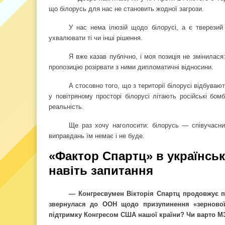
що білорусь для нас не становить жодної загрози.
У нас нема ілюзій щодо білорусі, а є тверезий 
ухвалювати ті чи інші рішення.
Я вже казав публічно, і моя позиція не змінилася
пропозицію розірвати з ними дипломатичні відносини.
А стосовно того, що з території білорусі відбуваю
у повітряному просторі білорусі літають російські бо
реальність.
Ще раз хочу наголосити: білорусь — співучасни
виправдань їм немає і не буде.
«Фактор Спартц» в українсь
навіть запитання
— Конгресвумен Вікторія Спартц продовжує 
звернулася до ООН щодо призупинення «зернової
підтримку Конгресом США нашої країни? Чи варто МЗ