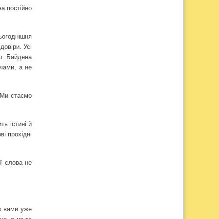
на постійно
ьогоднішня
довіри. Усі
єю Байдена
чами, а не
 Ми стаємо
ть істині й
ві прохідні
ї слова не
з вами уже