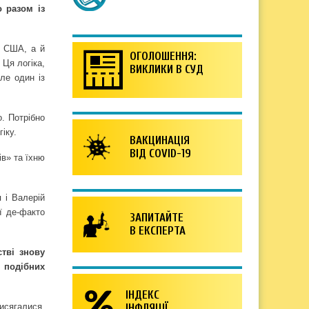
 разом із
е США, а й
ОГОЛОШЕННЯ:
 Ця логіка,
ВИКЛИКИ В СУД
ле один із
. Потрібно
іку.
ВАКЦИНАЦІЯ
ВІД COVID-19
в» та їхню
 і Валерій
ї де-факто
ЗАПИТАЙТЕ
В ЕКСПЕРТА
стві знову
я подібних
ІНДЕКС
рисягалися,
ІНФЛЯЦІЇ