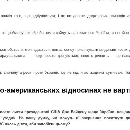
аналіз того, що відбувається, і як не давати додаткових приводів л
: якщо білоруські збройні сили зайдуть на територію України, я негайн
ться обстріли, мені здається, немає сенсу прив’язувати це до святкових 
мбардувальники, — іноді просто тренуються, іноді стріляють — це на
к злочину агресії проти України, це не підлягає жодним сумнівам. Т
ко-американських відносинах не вар
писати листи президентові США Джо Байдену щодо України, нещод
 угоди». На вашу думку, чи можуть ці звернення похитнути дв
С якось діяти, аби запобігти цьому?