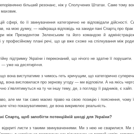
 непорівнянно більший резонанс, ніж у Сполучених Штатах. Саме тому во
 маховик.
ій сфері, бо її звинувачення категорично не відповідали дійсності. С
в, на мою думку, — найкраща відповідь на закиди пані Спартц про брак 
овіри між Президентом Зеленським та його командою й адміністраці
і у професійному плані речі, що це вже схоже на спілкування між роди
ну підтримку України і переконаний, що нічого не здатне її порушити.
с — уже на десятиріччя.
Якщо вона виступатиме з чимось геть кричущим, що категорично суперечи
, вона висловилася про зернову угоду — ми відповіли. А на якісь черго
о з’являтимуться на ту чи іншу тему, де, з погляду її радників, є хайп.
аво, але ми так само маємо право на свою позицію і пояснення, чому ї
, але чітко показуватимемо, де вона викривлює реальність.
ні Спартц, щоб запобігти потенційній шкоді для України?
відкриті листи з такими звинуваченнями. Ми з нею не сварилися. Ми 