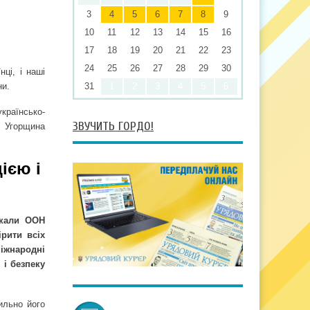
3
4
5
6
7
8
9
10
11
12
13
14
15
16
17
18
19
20
21
22
23
24
25
26
27
28
29
30
ці, і наші
ни.
31
1
2
3
4
5
6
країнсько-
ЗВУЧИТЬ ГОРДО!
є Угорщина
ією і
икали ООН
рити всіх
іжнародні
 і безпеку
ильно його