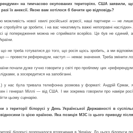
ерендуми» на тимчасово окупованих територіях. США заявили, що
разі їх анексії. Якою вам хотілося б бачити цю відповідь?
о можливість нової хвилі російської агресії, наші партнери — не лиш
и спробуйте це зробити, і на вас чекатимуть важкі непоправні наслідки».
всі ці попередження можна не сприймати всерйоз. Це був не єдиний, а
України.
що не треба готуватися до того, що росія щось зробить, а ми відповімо
що — провести референдум, наступ — немає значення. Треба змінити лог
аїни почали дуже гучно говорити у світі про проблему цих «референдумі
лідками, а зосередитися на запобіганні.
.) у нас була тривала телефонна розмова у форматі: Андрій Єрмак, я
кен і генерал Міллі — від США. І ми зокрема говорили про наміри росі
бігти цьому сценарію.
и з території білорусі у День Української Державності в суспіль
відносини із цією країною. Яка позиція МЗС із цього приводу післ
иторії білорусі розпочалося вторгнення в Україну. До цього білоруси п