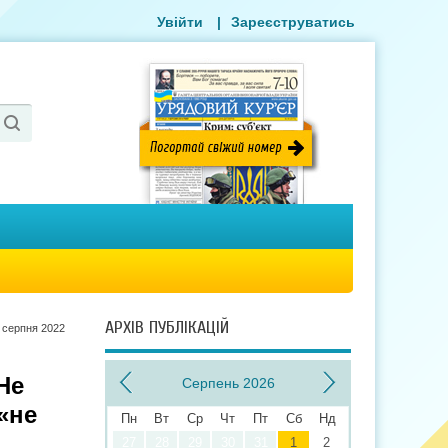
Увійти
|
Зареєструватись
АРХІВ ПУБЛІКАЦІЙ
 серпня 2022
Не
Серпень 2026
 «не
Пн
Вт
Ср
Чт
Пт
Сб
Нд
27
28
29
30
31
1
2