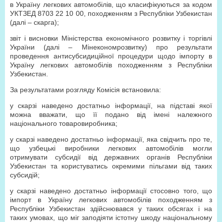
в Україну легкових автомобілів, що класифікуються за кодом
УКТЗЕД 8703 22 10 00, походженням з Республіки Узбекистан
(далі – скарга);
звіт і висновки Міністерства економічного розвитку і торгівлі
України (далі – Мінекономрозвитку) про результати
проведення антисубсидиційної процедури щодо імпорту в
Україну легкових автомобілів походженням з Республіки
Узбекистан.
За результатами розгляду Комісія встановила:
у скарзі наведено достатньо інформації, на підставі якої
можна вважати, що її подано від імені належного
національного товаровиробника;
у скарзі наведено достатньо інформації, яка свідчить про те,
що узбецькі виробники легкових автомобілів могли
отримувати субсидії від державних органів Республіки
Узбекистан та користуватись окремими пільгами від таких
субсидій;
у скарзі наведено достатньо інформації стосовно того, що
імпорт в Україну легкових автомобілів походженням з
Республіки Узбекистан здійснювався у таких обсягах і на
таких умовах, що міг заподіяти істотну шкоду національному