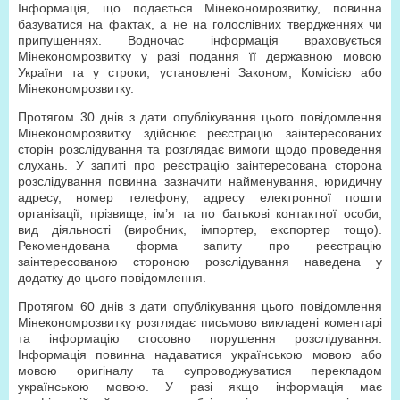
Інформація, що подається Мінекономрозвитку, повинна
базуватися на фактах, а не на голослівних твердженнях чи
припущеннях. Водночас інформація враховується
Мінекономрозвитку у разі подання її державною мовою
України та у строки, установлені Законом, Комісією або
Мінекономрозвитку.
Протягом 30 днів з дати опублікування цього повідомлення
Мінекономрозвитку здійснює реєстрацію заінтересованих
сторін розслідування та розглядає вимоги щодо проведення
слухань. У запиті про реєстрацію заінтересована сторона
розслідування повинна зазначити найменування, юридичну
адресу, номер телефону, адресу електронної пошти
організації, прізвище, ім’я та по батькові контактної особи,
вид діяльності (виробник, імпортер, експортер тощо).
Рекомендована форма запиту про реєстрацію
заінтересованою стороною розслідування наведена у
додатку до цього повідомлення.
Протягом 60 днів з дати опублікування цього повідомлення
Мінекономрозвитку розглядає письмово викладені коментарі
та інформацію стосовно порушення розслідування.
Інформація повинна надаватися українською мовою або
мовою оригіналу та супроводжуватися перекладом
українською мовою. У разі якщо інформація має