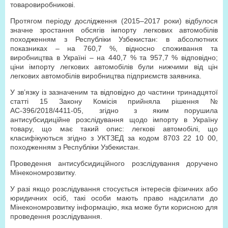
товаровиробникові.
Протягом періоду дослідження (2015–2017 роки) відбулося
значне зростання обсягів імпорту легкових автомобілів
походженням з Республіки Узбекистан: в абсолютних
показниках – на 760,7 %, відносно споживання та
виробництва в Україні – на 440,7 % та 957,7 % відповідно;
ціни імпорту легкових автомобілів були нижчими від цін
легкових автомобілів виробництва підприємств заявника.
У зв’язку із зазначеним та відповідно до частини тринадцятої
статті 15 Закону Комісія прийняла рішення №
АС-396/2018/4411-05, згідно з яким порушила
антисубсидиційне розслідування щодо імпорту в Україну
товару, що має такий опис: легкові автомобілі, що
класифікуються згідно з УКТЗЕД за кодом 8703 22 10 00,
походженням з Республіки Узбекистан.
Проведення антисубсидиційного розслідування доручено
Мінекономрозвитку.
У разі якщо розслідування стосується інтересів фізичних або
юридичних осіб, такі особи мають право надсилати до
Мінекономрозвитку інформацію, яка може бути корисною для
проведення розслідування.