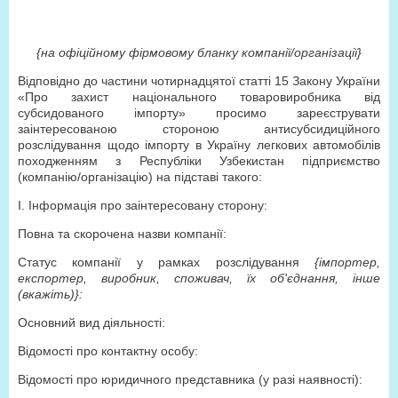
{на офіційному фірмовому бланку компанії/організації}
Відповідно до частини чотирнадцятої статті 15 Закону України
«Про захист національного товаровиробника від
субсидованого імпорту» просимо зареєструвати
заінтересованою стороною антисубсидиційного
розслідування щодо імпорту в Україну легкових автомобілів
походженням з Республіки Узбекистан підприємство
(компанію/організацію) на підставі такого:
І. Інформація про заінтересовану сторону:
Повна та скорочена назви компанії:
Статус компанії у рамках розслідування
{імпортер,
експортер, виробник, споживач, їх об'єднання, інше
(вкажіть)}:
Основний вид діяльності:
Відомості про контактну особу:
Відомості про юридичного представника (у разі наявності):