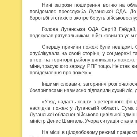
Нині загрози поширення вогню на облас
повідомляє пресслужба Луганської ОДА. До 
боротьбі зі стихією вкотре беруть військовосл
Голова Луганської ОДА Сергій Гайдай,
подякував рятувальникам, військовим та усім
Спершу причини пожеж були невідомі. С
опублікувала на своїй сторінці у соцмережі 
вітер, на території району виникають пожежі
міни, трасуючого заряду, РПГ тощо. Не став ви
повідомлення про пожежі».
Іншими словами, загоряння розпочалося 
боєприпасами навмисно підпалили сухий ліс, д
«Уряд надасть кошти з резервного фон
наслідків пожеж у Луганській області. Сума 
Луганської обласної військово-цивільної адмін
міністр Денис Шмигаль. Учора ситуація стала 
На місці в цілодобовому режимі працюют