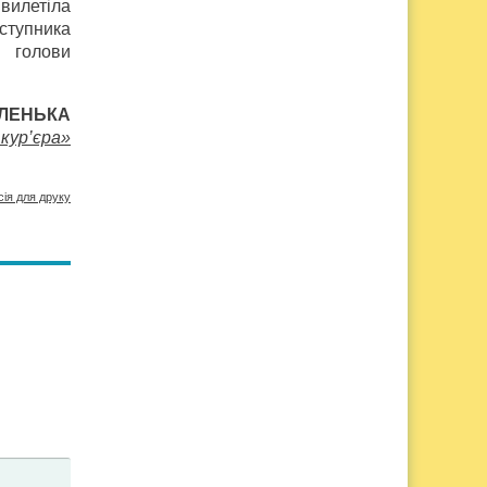
вилетіла
ступника
а голови
ІЛЕНЬКА
кур’єра»
сія для друку