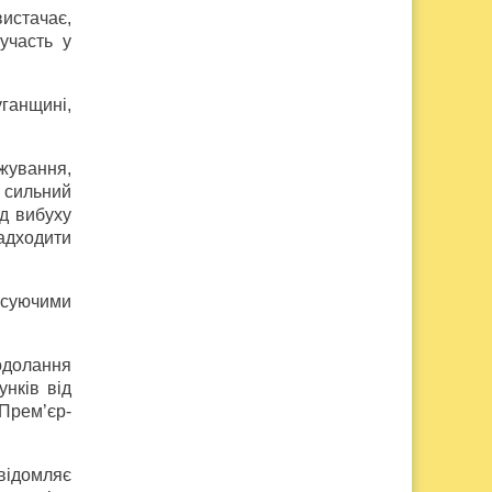
истачає,
участь у
ганщині,
жування,
я сильний
ід вибуху
надходити
расуючими
одолання
нків від
 Прем’єр-
відомляє