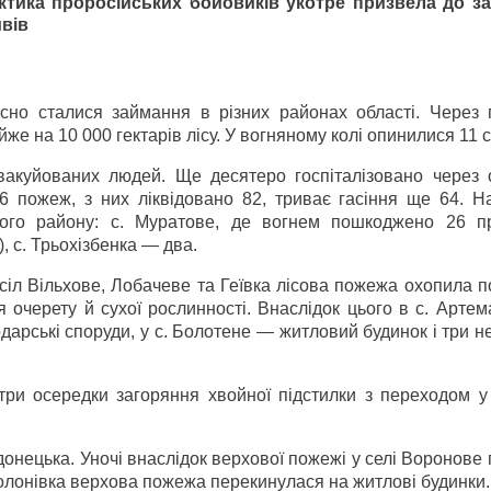
ктика проросійських бойовиків укотре призвела до з
вів
но сталися займання в різних районах області. Через 
е на 10 000 гектарів лісу. У вогняному колі опинилися 11 с
евакуйованих людей. Ще десятеро госпіталізовано через 
6 пожеж, з них ліквідовано 82, триває гасіння ще 64. Н
кого району: с. Муратове, де вогнем пошкоджено 26 п
), с. Трьохізбенка — два.
сіл Вільхове, Лобачеве та Геївка лісова пожежа охопила 
я очерету й сухої рослинності. Внаслідок цього в с. Арте
дарські споруди, у с. Болотене — житловий будинок і три н
три осередки загоряння хвойної підстилки з переходом у
ецька. Уночі внаслідок верхової пожежі у селі Воронове 
олонівка верхова пожежа перекинулася на житлові будинки.