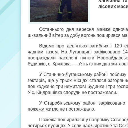
Злочинна та
лісових маси
Останнього дня вересня майже одночас
шквальний вітер за добу вогонь поширився майж
Відомо про дев’ятьох загиблих і 120 
чадним газом. На Луганщині зафіксовано 14
постраждали населені пункти Новоайдарсь
будинків, с. Кряківка — п’ять (з них два житлові
У Станично-Луганському районі поблизу 
гектарів, ще у трьох місцях сталося загорянн
пошкоджено три нежитлові будинки і три госпо
У с. Кіндрашівка споруди не постраждали.
У Старобільському районі зафіксовано 
пожежу, житло не постраждало.
Пожежа поширилася у напрямку Сєверодон
чотирьох вулицях. У селищах Сиротине та Оск