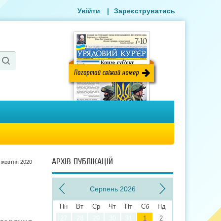
Увійти
|
Зареєструватись
АРХІВ ПУБЛІКАЦІЙ
 жовтня 2020
Серпень 2026
Пн
Вт
Ср
Чт
Пт
Сб
Нд
27
28
29
30
31
1
2