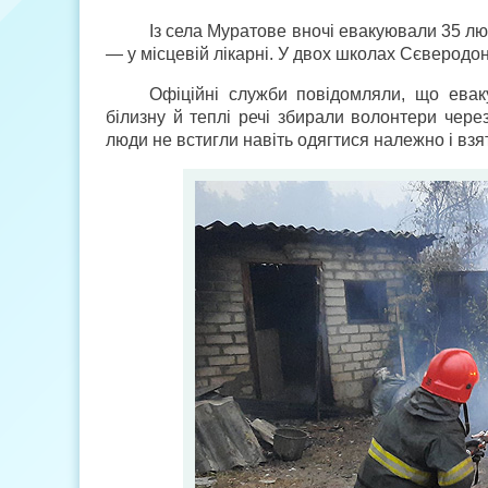
Із села Муратове вночі евакуювали 35 лю
— у місцевій лікарні. У двох школах Сєверод
Офіційні служби повідомляли, що евак
білизну й теплі речі збирали волонтери чере
люди не встигли навіть одягтися належно і взя