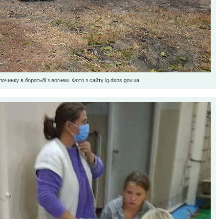
очинку в боротьбі з вогнем. Фото з сайту lg.dsns.gov.ua