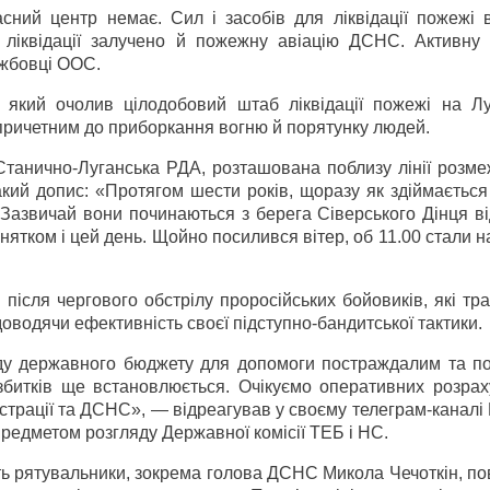
ний центр немає. Сил і засобів для ліквідації пожежі в
ліквідації залучено й пожежну авіацію ДСНС. Активну 
ужбовці ООС.
 який очолив цілодобовий штаб ліквідації пожежі на Лу
 причетним до приборкання вогню й порятунку людей.
танично-Луганська РДА, розташована поблизу лінії розме
такий допис: «Протягом шести років, щоразу як здіймаєтьс
. Зазвичай вони починаються з берега Сіверського Дінця в
нятком і цей день. Щойно посилився вітер, об 11.00 стали 
після чергового обстрілу проросійських бойовиків, які т
оводячи ефективність своєї підступно-бандитської тактики.
ду державного бюджету для допомоги постраждалим та п
збитків ще встановлюється. Очікуємо оперативних розраху
істрації та ДСНС», — відреагував у своєму телеграм-каналі
предметом розгляду Державної комісії ТЕБ і НС.
ь рятувальники, зокрема голова ДСНС Микола Чечоткін, по