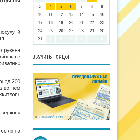
агоряння
3
4
5
6
7
8
9
10
11
12
13
14
15
16
17
18
19
20
21
22
23
24
25
26
27
28
29
30
посуху й
іл.
31
1
2
3
4
5
6
отруєння
ЗВУЧИТЬ ГОРДО!
айбільше
риватних
понад 200
ма вогнем
ежитлові.
 верхову
горіло на