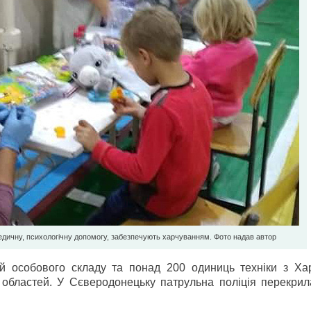
едичну, психологічну допомогу, забезпечують харчуванням. Фото надав автор
 особового складу та понад 200 одиниць техніки з Харк
ї областей. У Сєверодонецьку патрульна поліція перекрил