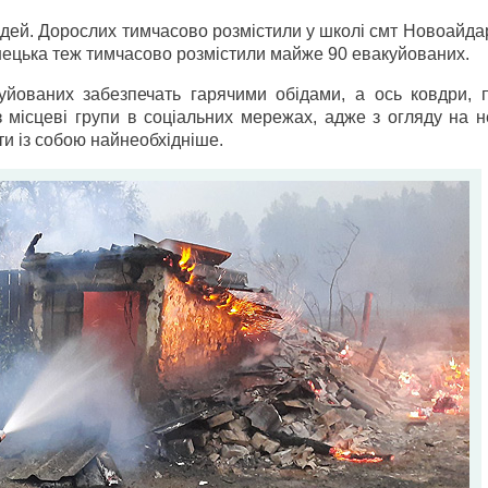
дей. Дорослих тимчасово розмістили у школі смт Новоайдар
онецька теж тимчасово розмістили майже 90 евакуйованих.
уйованих забезпечать гарячими обідами, а ось ковдри, п
з місцеві групи в соціальних мережах, адже з огляду на 
ти із собою найнеобхідніше.