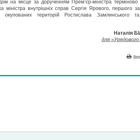
дом на місце за дорученням Прем’єр-міністра терміново 
а міністра внутрішніх справ Сергія Ярового, першого за
во окупованих територій Ростислава Замлинського т
Наталія Б
для «Урядового 
Вер