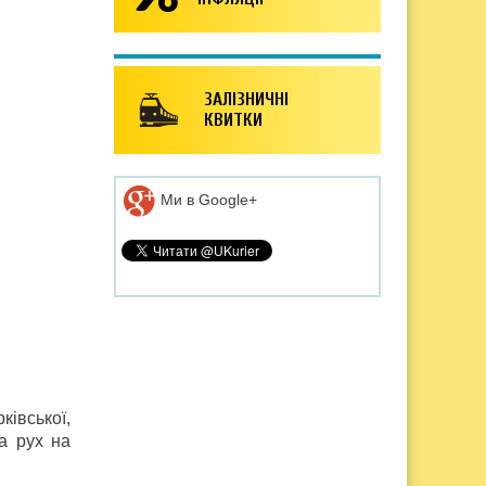
ЗАЛІЗНИЧНІ
КВИТКИ
Ми в Google+
івської,
а рух на