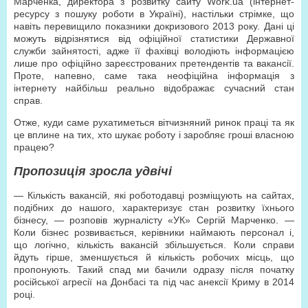
Марченка, директора з розвитку сайту Work.ua (інтернет-
ресурсу з пошуку роботи в Україні), настільки стрімке, що
навіть перевищило показники докризового 2013 року. Дані ці
можуть відрізнятися від офіційної статистики Державної
служби зайнятості, адже її фахівці володіють інформацією
лише про офіційно зареєстрованих претендентів та вакансії.
Проте, напевно, саме така неофіційна інформація з
інтернету найбільш реально відображає сучасний стан
справ.
Отже, куди саме рухатиметься вітчизняний ринок праці та як
це вплине на тих, хто шукає роботу і заробляє гроші власною
працею?
Пропозиція зросла удвічі
— Кількість вакансій, які роботодавці розміщують на сайтах,
подібних до нашого, характеризує стан розвитку їхнього
бізнесу, — розповів журналісту «УК» Сергій Марченко. —
Коли бізнес розвивається, керівники наймають персонал і,
що логічно, кількість вакансій збільшується. Коли справи
йдуть гірше, зменшується й кількість робочих місць, що
пропонують. Такий спад ми бачили одразу після початку
російської агресії на Донбасі та під час анексії Криму в 2014
році.