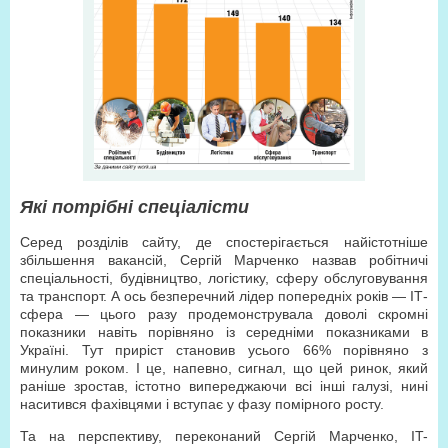
Які потрібні спеціалісти
Серед розділів сайту, де спостерігається найістотніше
збільшення вакансій, Сергій Марченко назвав робітничі
спеціальності, будівництво, логістику, сферу обслуговування
та транспорт. А ось безперечний лідер попередніх років — ІТ-
сфера — цього разу продемонструвала доволі скромні
показники навіть порівняно із середніми показниками в
Україні. Тут приріст становив усього 66% порівняно з
минулим роком. І це, напевно, сигнал, що цей ринок, який
раніше зростав, істотно випереджаючи всі інші галузі, нині
наситився фахівцями і вступає у фазу помірного росту.
Та на перспективу, переконаний Сергій Марченко, IT-