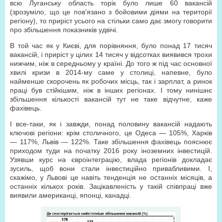
всю Луганську область торік було лише 60 вакансій
(зрозуміло, що це пов’язано з бойовими діями на території
регіону), то приріст усього на стільки само дає змогу говорити
про збільшення показників удвічі.
В той час як у Києві, для порівняння, було понад 17 тисяч
вакансій, і приріст у цілих 14 тисяч у відсотках виявився трохи
нижчим, ніж в середньому у країні. До того ж під час основної
хвилі кризи в 2014-му саме у столиці, напевне, було
найменше скорочень як робочих місць, так і зарплат, а ринок
праці був стійкішим, ніж в інших регіонах. І тому нинішнє
збільшення кількості вакансій тут не таке відчутне, каже
фахівець.
І все-таки, як і завжди, понад половину вакансій надають
ключові регіони: крім столичного, це Одеса — 105%, Харків
— 117%, Львів — 122%. Таке збільшення фахівець пояснює
приходом туди на початку 2016 року іноземних інвестицій.
Узявши курс на євроінтеграцію, влада регіонів докладає
зусиль, щоб вони стали інвестиційно привабливими. І,
скажімо, у Львові це навіть тенденція не останніх місяців, а
останніх кількох років. Зацікавленість у такій співпраці вже
виявили американці, японці, канадці.