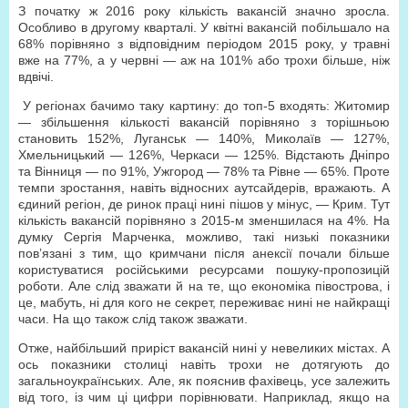
З початку ж 2016 року кількість вакансій значно зросла.
Особливо в другому кварталі. У квітні вакансій побільшало на
68% порівняно з відповідним періодом 2015 року, у травні
вже на 77%, а у червні — аж на 101% або трохи більше, ніж
вдвічі.
У регіонах бачимо таку картину: до топ-5 входять: Житомир
— збільшення кількості вакансій порівняно з торішньою
становить 152%, Луганськ — 140%, Миколаїв — 127%,
Хмельницький — 126%, Черкаси — 125%. Відстають Дніпро
та Вінниця — по 91%, Ужгород — 78% та Рівне — 65%. Проте
темпи зростання, навіть відносних аутсайдерів, вражають. А
єдиний регіон, де ринок праці нині пішов у мінус, — Крим. Тут
кількість вакансій порівняно з 2015-м зменшилася на 4%. На
думку Сергія Марченка, можливо, такі низькі показники
пов’язані з тим, що кримчани після анексії почали більше
користуватися російськими ресурсами пошуку-пропозицій
роботи. Але слід зважати й на те, що економіка півострова, і
це, мабуть, ні для кого не секрет, переживає нині не найкращі
часи. На що також слід також зважати.
Отже, найбільший приріст вакансій нині у невеликих містах. А
ось показники столиці навіть трохи не дотягують до
загальноукраїнських. Але, як пояснив фахівець, усе залежить
від того, із чим ці цифри порівнювати. Наприклад, якщо на