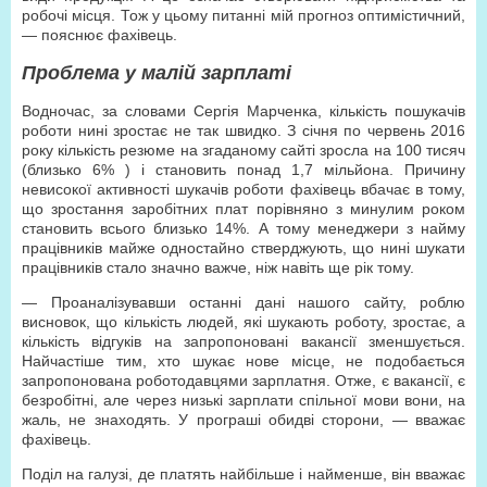
робочі місця. Тож у цьому питанні мій прогноз оптимістичний,
— пояснює фахівець.
Проблема у малій зарплаті
Водночас, за словами Сергія Марченка, кількість пошукачів
роботи нині зростає не так швидко. З січня по червень 2016
року кількість резюме на згаданому сайті зросла на 100 тисяч
(близько 6% ) і становить понад 1,7 мільйона. Причину
невисокої активності шукачів роботи фахівець вбачає в тому,
що зростання заробітних плат порівняно з минулим роком
становить всього близько 14%. А тому менеджери з найму
працівників майже одностайно стверджують, що нині шукати
працівників стало значно важче, ніж навіть ще рік тому.
— Проаналізувавши останні дані нашого сайту, роблю
висновок, що кількість людей, які шукають роботу, зростає, а
кількість відгуків на запропоновані вакансії зменшується.
Найчастіше тим, хто шукає нове місце, не подобається
запропонована роботодавцями зарплатня. Отже, є вакансії, є
безробітні, але через низькі зарплати спільної мови вони, на
жаль, не знаходять. У програші обидві сторони, — вважає
фахівець.
Поділ на галузі, де платять найбільше і найменше, він вважає