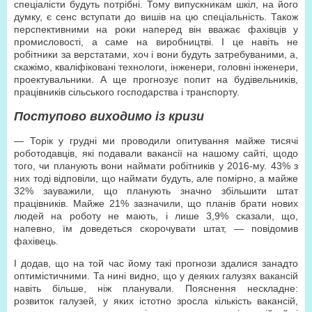
спеціалісти будуть потрібні. Тому випускникам шкіл, на його
думку, є сенс вступати до вишів на цю спеціальність. Також
перспективними на роки наперед він вважає фахівців у
промисловості, а саме на виробництві. І це навіть не
робітники за верстатами, хоч і вони будуть затребуваними, а,
скажімо, кваліфіковані технологи, інженери, головні інженери,
проектувальники. А ще прогнозує попит на будівельників,
працівників сільського господарства і транспорту.
Поступово виходимо із кризи
— Торік у грудні ми проводили опитування майже тисячі
роботодавців, які подавали вакансії на нашому сайті, щодо
того, чи планують вони наймати робітників у 2016-му. 43% з
них тоді відповіли, що наймати будуть, але помірно, а майже
32% зауважили, що планують значно збільшити штат
працівників. Майже 21% зазначили, що планів брати нових
людей на роботу не мають, і лише 3,9% сказали, що,
напевно, їм доведеться скорочувати штат, — повідомив
фахівець.
І додав, що на той час йому такі прогнози здалися занадто
оптимістичними. Та нині видно, що у деяких галузях вакансій
навіть більше, ніж планували. Пояснення нескладне:
розвиток галузей, у яких істотно зросла кількість вакансій,