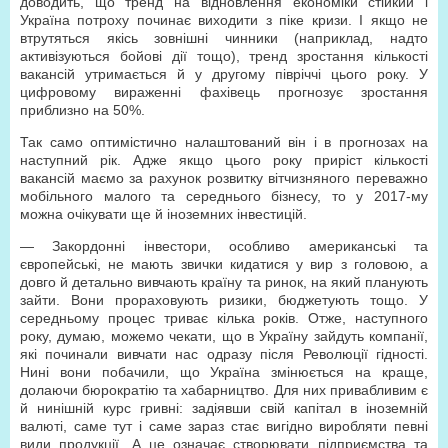
доводить, що тренд на відновлення економіки стійкий і
Україна потроху починає виходити з піке кризи. І якщо не
втрутяться якісь зовнішні чинники (наприклад, надто
активізуються бойові дії тощо), тренд зростання кількості
вакансій утримається й у другому півріччі цього року. У
цифровому вираженні фахівець прогнозує зростання
приблизно на 50%.
Так само оптимістично налаштований він і в прогнозах на
наступний рік. Адже якщо цього року приріст кількості
вакансій маємо за рахунок розвитку вітчизняного переважно
мобільного малого та середнього бізнесу, то у 2017-му
можна очікувати ще й іноземних інвестицій.
— Закордонні інвестори, особливо американські та
європейські, не мають звички кидатися у вир з головою, а
довго й детально вивчають країну та ринок, на який планують
зайти. Вони прораховують ризики, бюджетують тощо. У
середньому процес триває кілька років. Отже, наступного
року, думаю, можемо чекати, що в Україну зайдуть компанії,
які починали вивчати нас одразу після Революції гідності.
Нині вони побачили, що Україна змінюється на краще,
долаючи бюрократію та хабарництво. Для них привабливим є
й нинішній курс гривні: задіявши свій капітал в іноземній
валюті, саме тут і саме зараз стає вигідно виробляти певні
види продукції. А це означає створювати підприємства та