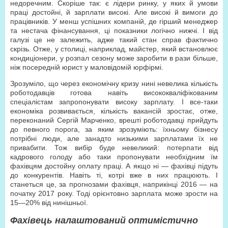
недоречним. Скоріше так: є лідери ринку, у яких й умови
праці достойні, й зарплати високі. Але високі й вимоги до
працівників. У менш успішних компаній, де гірший менеджер
та нестача фінансування, ці показники логічно нижчі. І від
галузі це не залежить, адже такий стан справ фактично
скрізь. Отже, у столиці, наприклад, майстер, який встановлює
кондиціонери, у розпал сезону може заробити в рази більше,
ніж посередній юрист у маловідомій юрфірмі.
Зрозуміло, що через економічну кризу нині невелика кількість
роботодавців готова навіть висококваліфікованим
спеціалістам запропонувати високу зарплату. І все-таки
економіка розвивається, кількість вакансій зростає, отже,
переконаний Сергій Марченко, врешті роботодавці прийдуть
до певного порога, за яким зрозуміють: їхньому бізнесу
потрібні люди, але занадто низькими зарплатами їх не
привабити. Тож вибір буде невеликий: потерпати від
кадрового голоду або таки пропонувати необхідним їм
фахівцям достойну оплату праці. А якщо ні — фахівці підуть
до конкурентів. Навіть ті, котрі вже в них працюють. І
станеться це, за прогнозами фахівця, наприкінці 2016 — на
початку 2017 року. Тоді орієнтовно зарплата може зрости на
15—20% від нинішньої.
Фахівець налаштований оптимістично