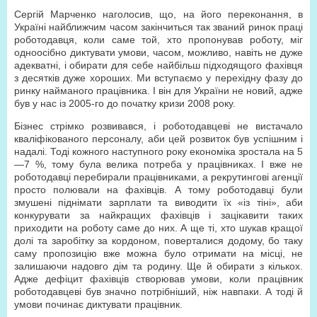
Сергій Марченко наголосив, що, на його переконання, в
Україні найближчим часом закінчиться так званий ринок праці
роботодавця, коли саме той, хто пропонував роботу, міг
одноосібно диктувати умови, часом, можливо, навіть не дуже
адекватні, і обирати для себе найбільш підходящого фахівця
з десятків дуже хороших. Ми вступаємо у перехідну фазу до
ринку найманого працівника. І він для України не новий, адже
був у нас із 2005-го до початку кризи 2008 року.
Бізнес стрімко розвивався, і роботодавцеві не вистачало
кваліфікованого персоналу, аби цей розвиток був успішним і
надалі. Тоді кожного наступного року економіка зростала на 5
—7 %, тому була велика потреба у працівниках. І вже не
роботодавці перебирали працівниками, а рекрутингові агенції
просто полювали на фахівців. А тому роботодавці були
змушені піднімати зарплати та виводити їх «із тіні», аби
конкурувати за найкращих фахівців і зацікавити таких
приходити на роботу саме до них. А ще ті, хто шукав кращої
долі та заробітку за кордоном, поверталися додому, бо таку
саму пропозицію вже можна було отримати на місці, не
залишаючи надовго дім та родину. Ще й обирати з кількох.
Адже дефіцит фахівців створював умови, коли працівник
роботодавцеві був значно потрібніший, ніж навпаки. А тоді й
умови починає диктувати працівник.