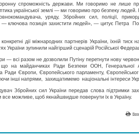
боронну спроможність держави. Ми говоримо не лише пр
аптика української землі — ми говоримо про безпеку людей. 
нокомандувача, уряду, Збройних сил, поліції, прикорд
ни — ключова позиція захистити людей», — цитує Петра П
конкретні дії міжнародних партнерів України, їхній тиск 
ях України зупинили найгірший сценарій Російської Федерац
ри — всі разом не дозволили Путіну перетнути нову червон
 що на майданчиках Ради Безпеки ООН, Генеральної 
та Ради Європи, Європейського парламенту, Європейськог
вуючи інші напрями, захищатимемо національні інтереси Укр
увач Збройних сил України передав слова підтримки за
и все можливе, щоб якнайшвидше повернути їх в Україну.
Вер