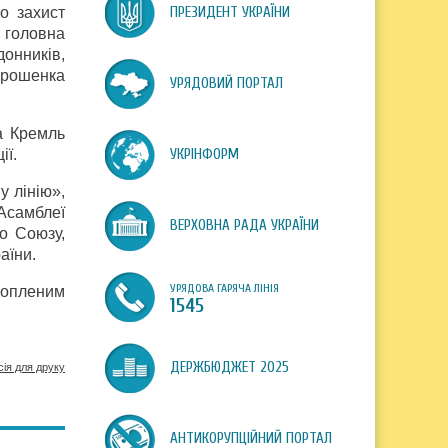
о захист
ПРЕЗИДЕНТ УКРАЇНИ
І головна
онників,
орошенка
УРЯДОВИЙ ПОРТАЛ
на Кремль
ії.
УКРІНФОРМ
у лінію»,
Асамблеї
ВЕРХОВНА РАДА УКРАЇНИ
о Союзу,
аїни.
УРЯДОВА ГАРЯЧА ЛІНІЯ
хопленим
1545
ДЕРЖБЮДЖЕТ 2025
сія для друку
АНТИКОРУПЦІЙНИЙ ПОРТАЛ