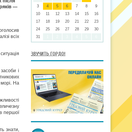
х після
3
4
5
6
7
8
9
оряків —
10
11
12
13
14
15
16
17
18
19
20
21
22
23
24
25
26
27
28
29
30
оголосив
лізі всіх
31
1
2
3
4
5
6
ЗВУЧИТЬ ГОРДО!
ситуація
засоби і
тникових
 морі. На
жливості
величезну
ів першої
ь знати,