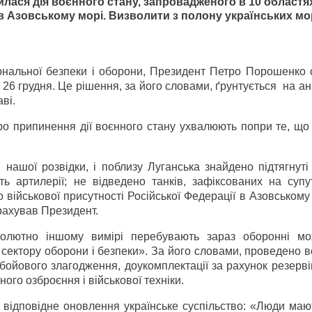
илася дія воєнного стану, запровадженого в 10 областя
ї в Азовському морі. Визволити з полону українських м
ональної безпеки і оборони, Президент Петро Порошенко 
26 грудня. Це рішення, за його словами, ґрунтується на ана
ві.
о припинення дії воєнного стану ухвалюють попри те, що 
ашої розвідки, і поблизу Луганська знайдено підтягнуті 
ть артилерії; не відведено танків, зафіксованих на супу
військової присутності Російської Федерації в Азовському
рахував Президент.
олютно іншому вимірі перебувають зараз оборонні мо
в сектору оборони і безпеки». За його словами, проведено 
 бойового злагодження, доукомплектації за рахунок резерв
ного озброєння і військової техніки.
відповідне оновлення українське суспільство: «Люди мают