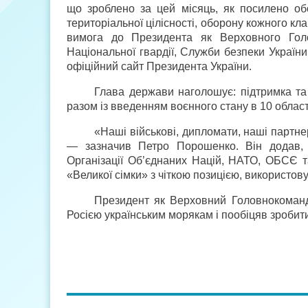
що зроблено за цей місяць, як посилено о
територіальної цілісності, оборону кожного кл
вимога до Президента як Верховного Голов
Національної гвардії, Служби безпеки Украї
офіційний сайт Президента України.
Глава держави наголошує: підтримка та 
разом із введенням воєнного стану в 10 област
«Наші військові, дипломати, наші партне
— зазначив Петро Порошенко. Він додав,
Організації Об’єднаних Націй, НАТО, ОБСЄ 
«Великої сімки» з чіткою позицією, використо
Президент як Верховний Головнокоманд
Росією українським морякам і пообіцяв зробит