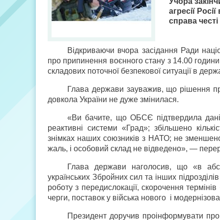
Учора закінч
агресії Росі
справа честі
Відкриваючи вчора засідання Ради наці
про припинення воєнного стану з 14.00 години 
складових поточної безпекової ситуації в держа
Глава держави зауважив, що рішення пр
довкола України не дуже змінилася.
«Ви бачите, що ОБСЄ підтвердила дані н
реактивні системи «Град»; збільшено кількіс
знімках наших союзників з НАТО; не зменшено 
жаль, і особовий склад не відведено», — пере
Глава держави наголосив, що «в абс
українських Збройних сил та інших підрозділі
роботу з передислокації, скорочення термінів
черги, поставок у війська нового і модернізова
Президент доручив проінформувати про 