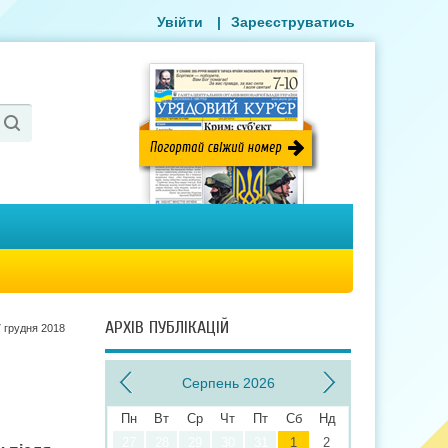
Увійти
|
Зареєструватись
АРХІВ ПУБЛІКАЦІЙ
 грудня 2018
Серпень 2026
Пн
Вт
Ср
Чт
Пт
Сб
Нд
27
28
29
30
31
1
2