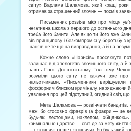
світу» Варлама Шаламова, який кращі роки ж
отримав за страшенний злочин — посмів заявит
Письменник розвіяв міф про місця ув’
негативна школа з першого до останнього дня
треба його бачити. Але якщо ти його вже бач
вів принципову і безкомпромісну боротьбу з 
шансів не те що на виправдання, а й на розумі
Кожне слово «Нарисів» просякнуте пот
залишає від апологетів злочинного світу, а й 
навіть Гюго, Достоєвському, Толстому, Чехов
розуміли цього світу, не кажучи вже про
нальотчиками. «Письменники вирішували
фосфорним блиском криміналу, наряджаючи йо
уявлення про цей підступний, огидний світ, що 
Мета Шаламова — розвінчати бандитів, н
меж, бо стосовно фраєрів (а фраєри — це вес
будь-як: лестощами, наклепом, обіцянкою».
кримінальне царство — світ, де за мету життя
— скотинячі, гірше скотинячих, бо будь-який звір