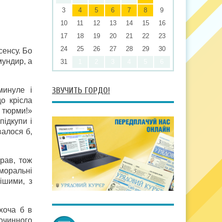
3
4
5
6
7
8
9
10
11
12
13
14
15
16
17
18
19
20
21
22
23
24
25
26
27
28
29
30
сенсу. Бо
мундир, а
31
1
2
3
4
5
6
ЗВУЧИТЬ ГОРДО!
минуле і
о крісла
— тюрми!»
підкупи і
валося б,
рав, тож
 моральні
ішими, з
хоча б в
очинного