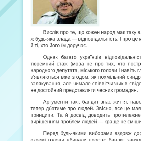
Вислів про те, що кожен народ має таку в
ж будь-яка влада — відповідальність. І про це 
й ті, хто його їм доручає.
Однак багато українців відповідальні
тюремний стаж (мова не про тих, хто постр
народного депутата, міського голови і навіть
з’являються вже згодом, як похмільний синдро
залякування, але чимало співвітчизників свідо
не достойний представляти чесних громадян.
Аргументи такі: бандит знає життя, нав
тепер дбатиме про людей. Звісно, все це мая
принципи. Та й досвід доводить протилежне
вирішенням проблем людей — краще не сміши
Перед будь-якими виборами вздовж доріг
окремі голови вбивали просте: бандит завж