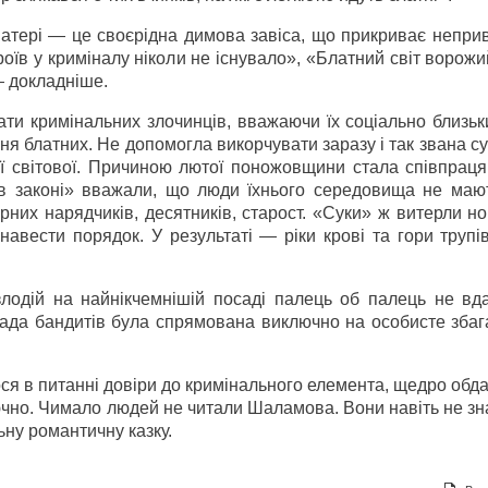
матері — це своєрідна димова завіса, що прикриває непри
оїв у криміналу ніколи не існувало», «Блатний світ ворожий
— докладніше.
ти кримінальних злочинців, вважаючи їх соціально близьк
я блатних. Не допомогла викорчувати заразу і так звана су
ої світової. Причиною лютої поножовщини стала співпраця
ії в законі» вважали, що люди їхнього середовища не маю
ірних нарядчиків, десятників, старост. «Суки» ж витерли н
навести порядок. У результаті — ріки крові та гори трупі
одій на найнікчемнішій посаді палець об палець не вд
лада бандитів була спрямована виключно на особисте збаг
ося в питанні довіри до кримінального елемента, щедро об
ючно. Чимало людей не читали Шаламова. Вони навіть не зн
ьну романтичну казку.