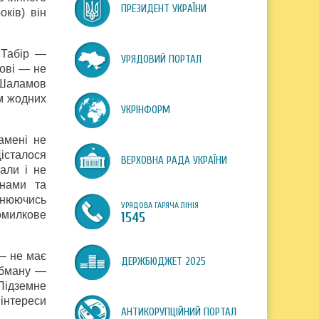
ПРЕЗИДЕНТ УКРАЇНИ
ків) він
«Табір —
УРЯДОВИЙ ПОРТАЛ
тові — не
. Шаламов
ям жодних
УКРІНФОРМ
амені не
Дісталося
ВЕРХОВНА РАДА УКРАЇНИ
али і не
онами та
нюючись
УРЯДОВА ГАРЯЧА ЛІНІЯ
омилкове
1545
— не має
ДЕРЖБЮДЖЕТ 2025
 обману —
Підземне
 інтереси
АНТИКОРУПЦІЙНИЙ ПОРТАЛ