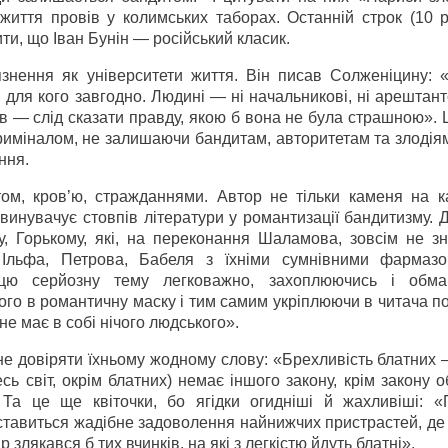
иття провів у колимських таборах. Останній строк (10 ро
и, що Іван Бунін — російський класик.
язнення як університети життя. Він писав Солженіцину: 
 для кого завгодно. Людині — ні начальникові, ні арештан
ив — слід сказати правду, якою б вона не була страшною»
криміналом, не залишаючи бандитам, авторитетам та злоді
ння.
ом, кров’ю, стражданнями. Автор не тільки каменя на к
звинувачує стовпів літератури у романтизації бандитизму. 
у, Горькому, які, на переконання Шаламова, зовсім не зн
 Ільфа, Петрова, Бабеля з їхніми сумнівними фармаз
 цю серйозну тему легковажно, захоплюючись і обма
го в романтичну маску і тим самим укріплюючи в читача п
не має в собі нічого людського».
е довіряти їхньому жодному слову: «Брехливість блатних 
ь світ, окрім блатних) немає іншого закону, крім закону
 Та це ще квіточки, бо ягідки огидніші й жахливіші: «
 ставиться жадібне задоволення найнижчих пристрастей, де
 злякався б тих вчинків, на які з легкістю йдуть блатні».