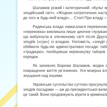
Шаламов різкий і категоричний: «Культ 
злодійський світ», «Жодних патріотичних настр
до того ж будь-якій владі»… Стоп! Про владу 
Радянська влада намагалася перевихова
«перековка» викликала лише цинічне глузуванн
що вибухнула в злочинному світі після Друг
злодіїв («сук») із владою. Натомість, «злод
обіймати будь-які адміністративні посади: таб
«традицію», пообіцявши керівництву таборів 
порядок.
Як запевняє Варлам Шаламов, жоден зл
покращення життя ув’язнених. Уся мізерна в
знущання над іншими.
Українське суспільство суттєво просунул
злодіїв посадами — аж до президентської вкл
це такий. Вони продовжують вірити в кримінал