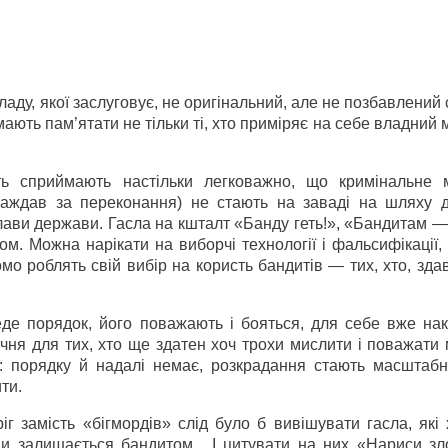
ладу, якої заслуговує, не оригінальний, але не позбавлений 
мають пам’ятати не тільки ті, хто приміряє на себе владний 
сть сприймають настільки легковажно, що кримінальне 
аждав за переконання) не стають на заваді на шляху д
 глави держави. Гасла на кшталт «Банду геть!», «Бандитам 
м. Можна нарікати на виборчі технології і фальсифікації, 
мо роблять свій вибір на користь бандитів — тих, хто, зда
еде порядок, його поважають і бояться, для себе вже нак
чня для тих, хто ще здатен хоч трохи мислити і поважати
: порядку й надалі немає, розкрадання стають масштабн
ти.
 замість «бігмордів» слід було б вивішувати гасла, які 
ди залишається бандитом. І цитувати на них «Нариси зл