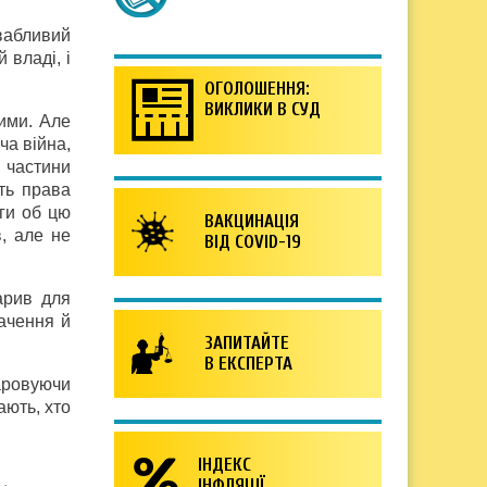
вабливий
 владі, і
ОГОЛОШЕННЯ:
ВИКЛИКИ В СУД
ими. Але
ча війна,
 частини
ть права
оги об цю
ВАКЦИНАЦІЯ
в, але не
ВІД COVID-19
арив для
ачення й
ЗАПИТАЙТЕ
В ЕКСПЕРТА
даровуючи
ають, хто
ІНДЕКС
ІНФЛЯЦІЇ