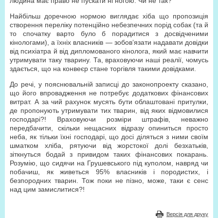
людина має право не пускати ні ногою. Чи не так?
Найбільш доречною нормою виглядає хіба що пропозиція
створення переліку потенційно небезпечних порід собак (та й
то спочатку варто було б порадитися з досвідченими
кінологами), а їхніх власників — зобов’язати надавати довідки
від психіатра й від дипломованого кінолога, який має навчити
утримувати таку тварину. Та, враховуючи наші реалії, чомусь
здається, що на конвеєр стане торгівля такими довідками.
До речі, у пояснювальній записці до законопроекту сказано,
що його впровадження не потребує додаткових фінансових
витрат. А за чий рахунок мусять бути облаштовані притулки,
де пропонують утримувати тих тварин, від яких відмовилися
господарі?! Враховуючи розміри штрафів, неважно
передбачити, скільки нещасних відразу опиниться просто
неба, як тільки їхні господарі, що досі діляться з ними своїм
шматком хліба, рятуючи від жорстокої долі безхатьків,
зіткнуться бодай з привидом таких фінансових покарань.
Розумію, що сидячи на Грушевського під куполом, навряд чи
побачиш, як живеться 95% власників і породистих, і
безпородних тварин. Тож поки не пізно, може, таки є сенс
над цим замислитися?!
Версія для друку