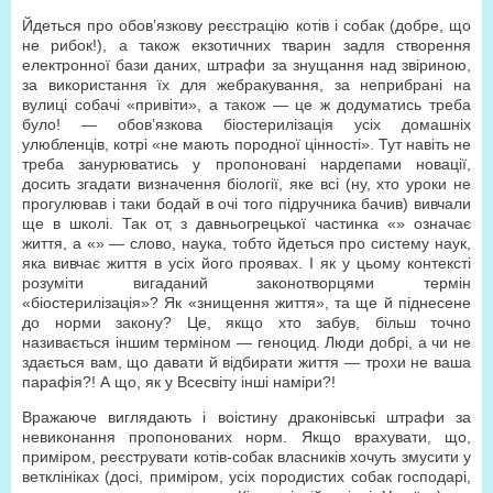
Йдеться про обов’язкову реєстрацію котів і собак (добре, що
не рибок!), а також екзотичних тварин задля створення
електронної бази даних, штрафи за знущання над звіриною,
за використання їх для жебракування, за неприбрані на
вулиці собачі «привіти», а також — це ж додуматись треба
було! — обов’язкова біостерилізація усіх домашніх
улюбленців, котрі «не мають породної цінності». Тут навіть не
треба занурюватись у пропоновані нардепами новації,
досить згадати визначення біології, яке всі (ну, хто уроки не
прогулював і таки бодай в очі того підручника бачив) вивчали
ще в школі. Так от, з давньогрецької частинка «» означає
життя, а «» — слово, наука, тобто йдеться про систему наук,
яка вивчає життя в усіх його проявах. І як у цьому контексті
розуміти вигаданий законотворцями термін
«біостерилізація»? Як «знищення життя», та ще й піднесене
до норми закону? Це, якщо хто забув, більш точно
називається іншим терміном — геноцид. Люди добрі, а чи не
здається вам, що давати й відбирати життя — трохи не ваша
парафія?! А що, як у Всесвіту інші наміри?!
Вражаюче виглядають і воістину драконівські штрафи за
невиконання пропонованих норм. Якщо врахувати, що,
приміром, реєструвати котів-собак власників хочуть змусити у
ветклініках (досі, приміром, усіх породистих собак господарі,