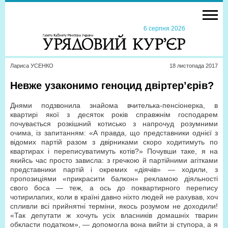
6 серпня 2026
Лариса УСЕНКО
18 листопада 2017
Невже узаконимо геноцид двіртер’єрів?
Днями подзвонила знайома вчителька-пенсіонерка, в
квартирі якої з десяток років справжнім господарем
почувається розкішний котисько з напрочуд розумними
очима, із запитанням: «А правда, що представники однієї з
відомих партій разом з двірниками скоро ходитимуть по
квартирах і переписуватимуть котів?» Почувши таке, я на
якийсь час просто зависла: з гречкою й партійними агітками
представники партій і окремих «діячів» — ходили, з
пропозиціями «прикрасити балкон» рекламою діяльності
свого боса — теж, а ось до поквартирного перепису
чотирилапих, коли в країні давно ніхто людей не рахував, хоч
спливли всі прийнятні терміни, якось розумом не доходили!
«Так депутати ж хочуть усіх власників домашніх тварин
обкласти податком», — допомогла вона вийти зі ступора, а я