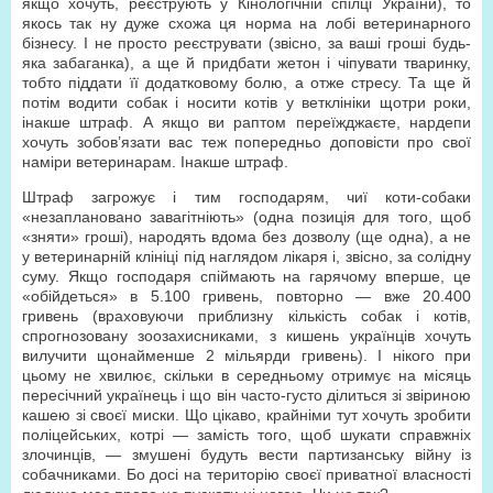
якщо хочуть, реєструють у Кінологічній спілці України), то
якось так ну дуже схожа ця норма на лобі ветеринарного
бізнесу. І не просто реєструвати (звісно, за ваші гроші будь-
яка забаганка), а ще й придбати жетон і чіпувати тваринку,
тобто піддати її додатковому болю, а отже стресу. Та ще й
потім водити собак і носити котів у ветклініки щотри роки,
інакше штраф. А якщо ви раптом переїжджаєте, нардепи
хочуть зобов’язати вас теж попередньо доповісти про свої
наміри ветеринарам. Інакше штраф.
Штраф загрожує і тим господарям, чиї коти-собаки
«незаплановано завагітніють» (одна позиція для того, щоб
«зняти» гроші), народять вдома без дозволу (ще одна), а не
у ветеринарній клініці під наглядом лікаря і, звісно, за солідну
суму. Якщо господаря спіймають на гарячому вперше, це
«обійдеться» в 5.100 гривень, повторно — вже 20.400
гривень (враховуючи приблизну кількість собак і котів,
спрогнозовану зоозахисниками, з кишень українців хочуть
вилучити щонайменше 2 мільярди гривень). І нікого при
цьому не хвилює, скільки в середньому отримує на місяць
пересічний українець і що він часто-густо ділиться зі звіриною
кашею зі своєї миски. Що цікаво, крайніми тут хочуть зробити
поліцейських, котрі — замість того, щоб шукати справжніх
злочинців, — змушені будуть вести партизанську війну із
собачниками. Бо досі на територію своєї приватної власності