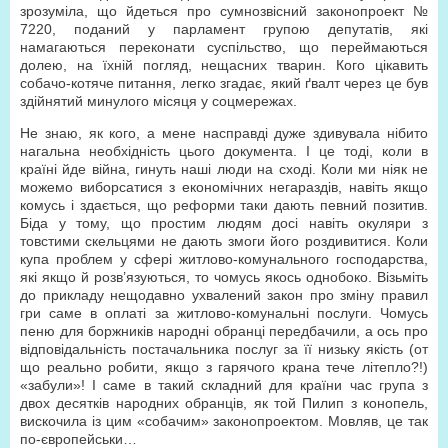
зрозуміла, що йдеться про сумнозвісний законопроект №
7220, поданий у парламент групою депутатів, які
намагаються переконати суспільство, що переймаються
долею, на їхній погляд, нещасних тварин. Кого цікавить
собачо-котяче питання, легко згадає, який ґвалт через це був
здійнятий минулого місяця у соцмережах.
Не знаю, як кого, а мене насправді дуже здивувала нібито
нагальна необхідність цього документа. І це тоді, коли в
країні йде війна, гинуть наші люди на сході. Коли ми ніяк не
можемо виборсатися з економічних негараздів, навіть якщо
комусь і здається, що реформи таки дають певний позитив.
Біда у тому, що простим людям досі навіть окуляри з
товстими скельцями не дають змоги його роздивитися. Коли
купа проблем у сфері житлово-комунального господарства,
які якщо й розв’язуються, то чомусь якось однобоко. Візьміть
до прикладу нещодавно ухвалений закон про зміну правил
гри саме в оплаті за житлово-комунальні послуги. Чомусь
пеню для боржників народні обранці передбачили, а ось про
відповідальність постачальника послуг за її низьку якість (от
що реально робити, якщо з гарячого крана тече літепло?!)
«забули»! І саме в такий складний для країни час група з
двох десятків народних обранців, як той Пилип з конопель,
вискочила із цим «собачим» законопроектом. Мовляв, це так
по-європейськи…