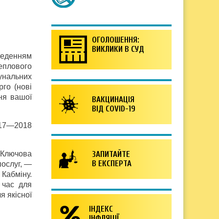
ОГОЛОШЕННЯ:
ВИКЛИКИ В СУД
веденням
еплового
унальних
го (нові
ння вашої
ВАКЦИНАЦІЯ
ВІД COVID-19
2017—2018
 Ключова
ЗАПИТАЙТЕ
В ЕКСПЕРТА
послуг, —
 Кабміну.
 час для
я якісної
ІНДЕКС
ІНФЛЯЦІЇ