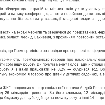
важно слухав главу уряду під час цієї наради.
ів облдержадміністрацій та міських голів узяти участь у 
прийти на таку конференцію, а потім перейшов до питань п
рмування бізнес-клімату, взаємодії місцевої влади з під
вести на екран Чернігів та звернувся до представника Черн
ка області Леонід Сахневич, з проханням повторити остан
вів, що Прем’єр-міністр розповідав про серпневі конференц
р-міністр. Прем’єр-міністр говорив про національну екон
и собі іншу роботу. Ви почули мене? Голові адміністрації
роботу, я з вами працювати не буду, — обурився тоді В
ну економіку, я говорю про дітей у дитячих садочках, а 
и ЖКГ продовжив міністр соціальної політики Андрій Рева: 
ад 26 мільярдів гривень». За його словами, 12 мільярді
о бюджету для субсидій ще на початку року, а інші 14 — це 