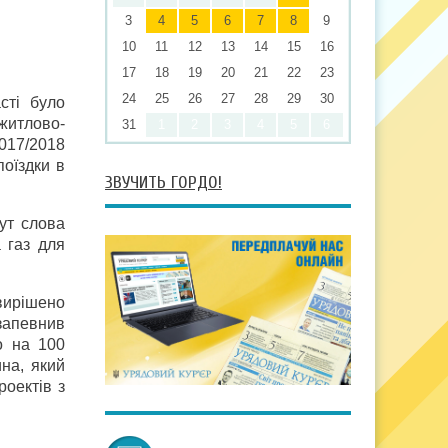
3
4
5
6
7
8
9
10
11
12
13
14
15
16
17
18
19
20
21
22
23
24
25
26
27
28
29
30
сті було
житлово-
31
1
2
3
4
5
6
2017/2018
поїздки в
ЗВУЧИТЬ ГОРДО!
ут слова
 газ для
вирішено
 запевнив
о на 100
на, який
роектів з