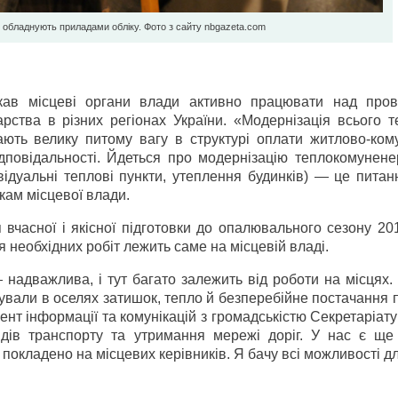
обладнують приладами обліку. Фото з сайту nbgazeta.com
икав місцеві органи влади активно працювати над про
рства в різних регіонах України. «Модернізація всього т
ають велику питому вагу в структурі оплати житлово-ком
повідальності. Йдеться про модернізацію теплокомун­енер
ивідуальні теплові пункти, утеплення будинків) — це пита
кам місцевої влади.
я вчасної і якісної підготовки до опалювального сезону 
я необхідних робіт лежить саме на місцевій владі.
надважлива, і тут багато залежить від роботи на місцях.
ували в оселях затишок, тепло й безперебійне постачання 
т інформації та комунікацій з громадськістю Секретаріату
дів транспорту та утримання мережі доріг. У нас є ще
 покладено на місцевих керівників. Я бачу всі можливості дл