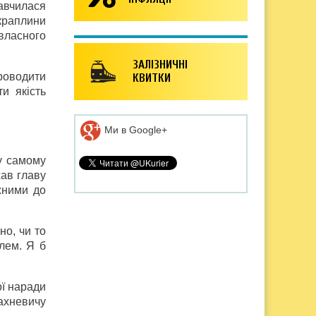
вчилася
краплини
власного
ЗАЛІЗНИЧНІ
роводити
КВИТКИ
и якість
Ми в Google+
у самому
ав главу
жними до
но, чи то
лем. Я б
ої наради
Сахневичу