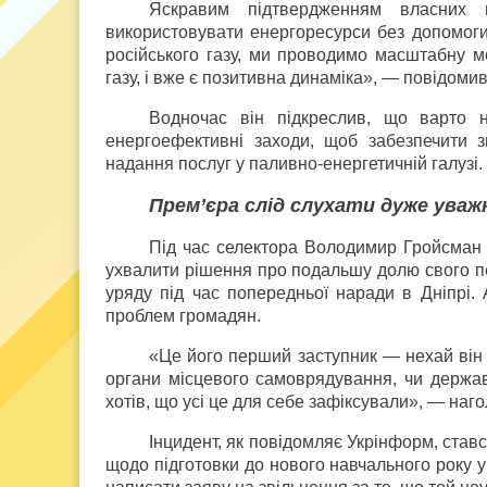
Яскравим підтвердженням власних 
використовувати енергоресурси без допомоги
російського газу, ми проводимо масштабну м
газу, і вже є позитивна динаміка», — повідом
Водночас він підкреслив, що варто 
енергоефективні заходи, щоб забезпечити з
надання послуг у паливно-енергетичній галузі.
Прем’єра слід слухати дуже уваж
Під час селектора Володимир Гройсман 
ухвалити рішення про подальшу долю свого п
уряду під час попередньої наради в Дніпрі
проблем громадян.
«Це його перший заступник — нехай він і
органи місцевого самоврядування, чи держав
хотів, що усі це для себе зафіксували», — на
Інцидент, як повідомляє Укрінформ, ставс
щодо підготовки до нового навчального року у