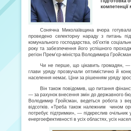
Підготовка 
компетенції
Сонячна Миколаївщина вчора готувала
проведено селекторну нараду з питань підг
комунального господарства, об’єктів соціаль
року та забезпечення його успішного проходж
регіон Прем’єр-міністра Володимира Гройсман
Чи не перше, що цікавить громадян, — 
глави уряду прозвучали оптимістично й конк
населення немає. Ціни за рішенням уряду зрос
Він також повідомив, що питання фінан
— за рахунок внесення змін до державного бюдж
Володимир Гройсман, ведеться робота з вер
відсотків. «Треба також належним чином орг
потребує підтримки», — підкреслив очільник 
енергоефективності в усіх областях, усіх насел