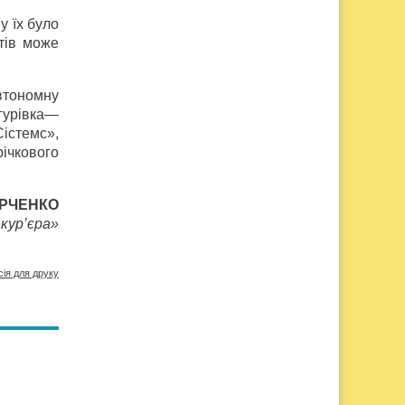
у їх було
нтів може
втономну
гурівка—
істемс»,
ічкового
ЮРЧЕНКО
кур’єра»
сія для друку