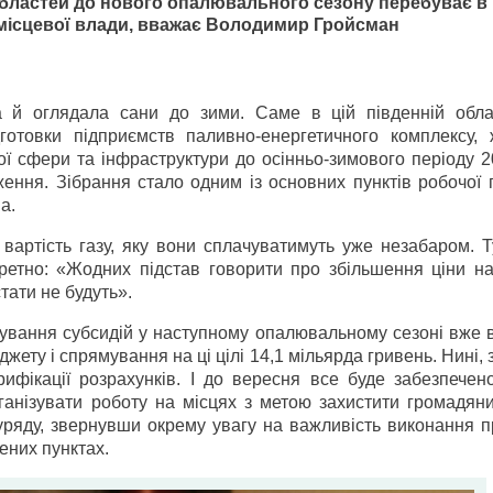
областей до нового опалювального сезону перебуває в
 місцевої влади, вважає Володимир Гройсман
 й оглядала сани до зими. Саме в цій південній обла
отовки підприємств паливно-енергетичного комплексу, 
ної сфери та інфраструктури до осінньо-зимового періоду 
ення. Зібрання стало одним із основних пунктів робочої 
а.
вартість газу, яку вони сплачуватимуть уже незабаром. Т
ретно: «Жодних підстав говорити про збільшення ціни на
тати не будуть».
сування субсидій у наступному опалювальному сезоні вже 
ету і спрямування на ці цілі 14,1 мільярда гривень. Нині,
ифікації розрахунків. І до вересня все буде забезпечен
анізувати роботу на місцях з метою захистити громадяни
уряду, звернувши окрему увагу на важливість виконання п
ених пунктах.