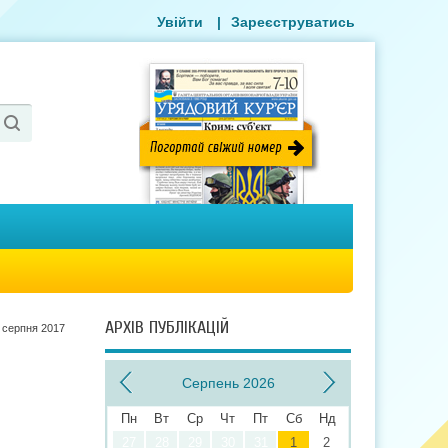
Увійти
|
Зареєструватись
АРХІВ ПУБЛІКАЦІЙ
 серпня 2017
Серпень 2026
Пн
Вт
Ср
Чт
Пт
Сб
Нд
27
28
29
30
31
1
2