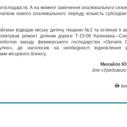
огосподарств. А на момент закінчення опалювального сезон
очатком нового опалювального періоду кількість субсидіа
йсман відвідав міську дитячу лікарню №2 та оглянув її а
спектував ремонт ділянки дороги Т-15-08 Калинівка—Сні
роботою заводу фермерського господарства «Органік С
булон», де наголосив на необхідності відновлення р
ами місцевого бізнесу.
Михайло 
для «Урядового 
Вер