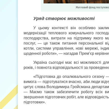
Житловий фонд поступово 
Уряд створює можливості
У цьому контексті він особливо закл
модернізації теплового комунального господа
господарства, витрати на підтримку якого м
послуг, — це також питання персональної від
котли, системи управління, нові мережі, інд
щоденної роботи», — нагадав Прем’єр керівни
Україна сьогодні має всі можливості дл
років, і повнота відповідальності за проведенн
«Підготовка до опалювального сезону — 
вимога — підготуватися вчасно, аби люди відч
цитує слова Володимира Гройсмана департамен
— Маємо також забезпечити роботу всіх ви
звершення підготовчих робіт, але відповідність
підготовки».