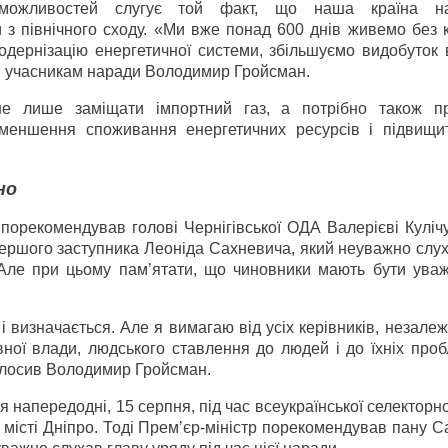
можливостей слугує той факт, що наша країна на
 з північного сходу. «Ми вже понад 600 днів живемо без 
одернізацію енергетичної системи, збільшуємо видобуток 
ив учасникам наради Володимир Гройсман.
не лише заміщати імпортний газ, а потрібно також п
меншення споживання енергетичних ресурсів і підвищит
но
порекомендував голові Чернігівської ОДА Валерієві Куліч
ершого заступника Леоніда Сахневича, який неуважно слух
. Але при цьому пам’ятати, що чиновники мають бути ува
 визначається. Але я вимагаю від усіх керівників, незалеж
ної влади, людського ставлення до людей і до їхніх проб
голосив Володимир Гройсман.
я напередодні, 15 серпня, під час всеукраїнської селекторн
 місті Дніпро. Тоді Прем’єр-міністр порекомендував пану 