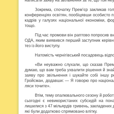
написати заяву на звільнення за те, що той неу
Зокрема, спочатку Прем’єр закликав гол
конференціях освітян, по­обіцявши особисто 
кадрів у галузях національної економіки, фо
тощо.
Під час промови він раптово попросив ви
ОДА, яким виявився перший заступник керівни
тез із його виступу.
Натомість чернігівський посадовець відпо
«Ви неуважно слухали, що сказав Прем’є
думаю, що вам треба ухвалити рішення й знайт
заяву про звільнення і шукайте собі іншу 
Гройсман, додавши: — Я говорю про національ
ляси точите».
Втім, тему опалювального сезону й робот
сьогодні є невикористаних субсидій на пон
лишилися з 47 мільярдів гривень, закладених д
які були додатково спрямовано влітку.