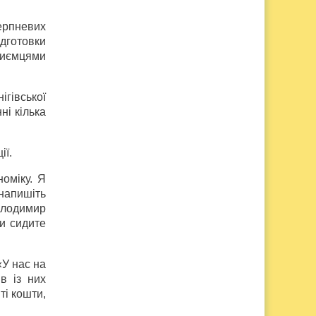
серпневих
ідготовки
приємцями
ігівської
ні кілька
ії.
оміку. Я
 напишіть
олодимир
ви сидите
«У нас на
в із них
ті кошти,