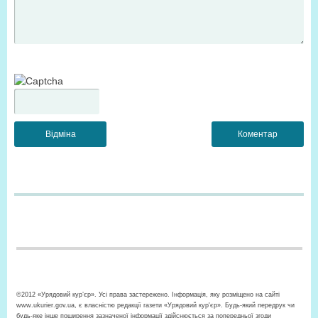
©2012 «Урядовий кур’єр». Усі права застережено. Інформація, яку розміщено на сайті
www.ukurier.gov.ua, є власністю редакції газети «Урядовий кур'єр». Будь-який передрук чи
будь-яке інше поширення зазначеної інформації здійснюється за попередньої згоди