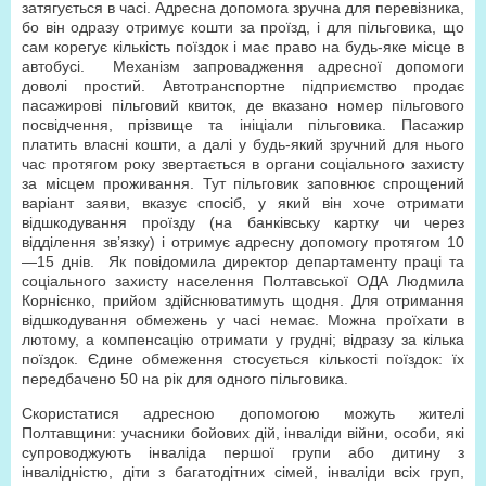
затягується в часі. Адресна допомога зручна для перевізника,
бо він одразу отримує кошти за проїзд, і для пільговика, що
сам корегує кількість поїздок і має право на будь-яке місце в
автобусі. Механізм запровадження адресної допомоги
доволі простий. Автотранспортне підприємство продає
пасажирові пільговий квиток, де вказано номер пільгового
посвідчення, прізвище та ініціали пільговика. Пасажир
платить власні кошти, а далі у будь-який зручний для нього
час протягом року звертається в органи соціального захисту
за місцем проживання. Тут пільговик заповнює спрощений
варіант заяви, вказує спосіб, у який він хоче отримати
відшкодування проїзду (на банківську картку чи через
відділення зв’язку) і отримує адресну допомогу протягом 10
—15 днів. Як повідомила директор департаменту праці та
соціального захисту населення Полтавської ОДА Людмила
Корнієнко, прийом здійснюватимуть щодня. Для отримання
відшкодування обмежень у часі немає. Можна проїхати в
лютому, а компенсацію отримати у грудні; відразу за кілька
поїздок. Єдине обмеження стосується кількості поїздок: їх
передбачено 50 на рік для одного пільговика.
Скористатися адресною допомогою можуть жителі
Полтавщини: учасники бойових дій, інваліди війни, особи, які
супроводжують інваліда першої групи або дитину з
інвалідністю, діти з багатодітних сімей, інваліди всіх груп,