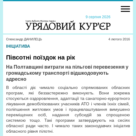
9 серпня 2026
Олександр ДАНИЛЕЦЬ
4 лютого 2016
ІНІЦІАТИВА
Півсотні поїздок на рік
На Полтавщині витрати на пільгові перевезення у
громадському транспорті відшкодовують
адресно
В області діє чимало соціально спрямованих обласних
програм, які беззастережно виконують. Вони зокрема
стосуються оздоровлення, адаптації та санаторно-курортного
лікування демобілізованих учасників АТО і членів їхніх сімей,
поліпшення житлових умов і працевлаштування вимушено
переміщених осіб, надання субсидій за спрощеною
системою тощо. Такі програми затверджують на сесіях
обласної ради часто. І чимало таких законодавчих ініціатив
обласного рівня пілотні.