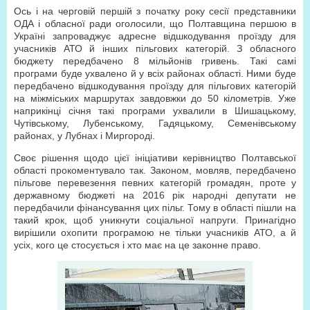
Ось і на черговій першій з початку року сесії представники
ОДА і обласної ради оголосили, що Полтавщина першою в
Україні запроваджує адресне відшкодування проїзду для
учасників АТО й інших пільгових категорій. З обласного
бюджету передбачено 8 мільйонів гривень. Такі самі
програми буде ухвалено й у всіх районах області. Ними буде
передбачено відшкодування проїзду для пільгових категорій
на міжміських маршрутах завдовжки до 50 кілометрів. Уже
наприкінці січня такі програми ухвалили в Шишацькому,
Чутівському, Лубенському, Гадяцькому, Семенівському
районах, у Лубнах і Миргороді.
Своє рішення щодо цієї ініціативи керівництво Полтавської
області прокоментувало так. Законом, мовляв, передбачено
пільгове перевезення певних категорій громадян, проте у
державному бюджеті на 2016 рік народні депутати не
передбачили фінансування цих пільг. Тому в області пішли на
такий крок, щоб уникнути соціальної напруги. Принагідно
вирішили охопити програмою не тільки учасників АТО, а й
усіх, кого це стосується і хто має на це законне право.