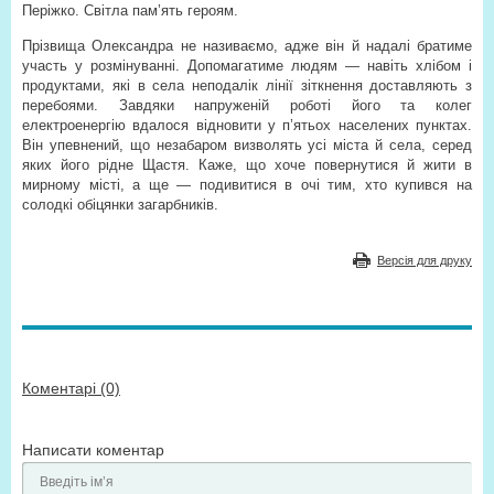
Періжко. Світла пам’ять героям.
Прізвища Олександра не називаємо, адже він й надалі братиме
участь у розмінуванні. Допомагатиме людям — навіть хлібом і
продуктами, які в села неподалік лінії зіткнення доставляють з
перебоями. Завдяки напруженій роботі його та колег
електроенергію вдалося відновити у п’ятьох населених пунктах.
Він упевнений, що незабаром визволять усі міста й села, серед
яких його рідне Щастя. Каже, що хоче повернутися й жити в
мирному місті, а ще — подивитися в очі тим, хто купився на
солодкі обіцянки загарбників.
Версія для друку
Коментарі (0)
Написати коментар