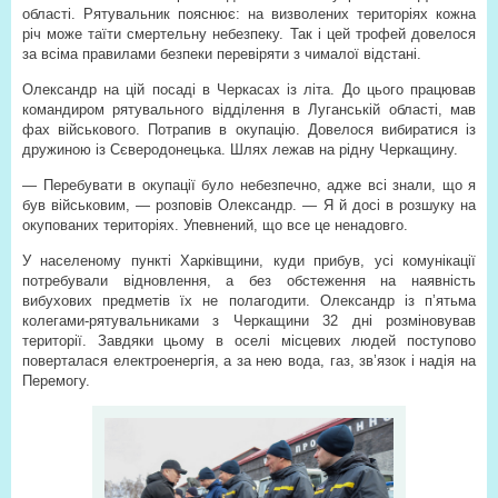
області. Рятувальник пояснює: на визволених територіях кожна
річ може таїти смертельну небезпеку. Так і цей трофей довелося
за всіма правилами безпеки перевіряти з чималої відстані.
Олександр на цій посаді в Черкасах із літа. До цього працював
командиром рятувального відділення в Луганській області, мав
фах військового. Потрапив в окупацію. Довелося вибиратися із
дружиною із Сєверодонецька. Шлях лежав на рідну Черкащину.
— Перебувати в окупації було небезпечно, адже всі знали, що я
був військовим, — розповів Олександр. — Я й досі в розшуку на
окупованих територіях. Упевнений, що все це ненадовго.
У населеному пункті Харківщини, куди прибув, усі комунікації
потребували відновлення, а без обстеження на наявність
вибухових предметів їх не полагодити. Олександр із п’ятьма
колегами-рятувальниками з Черкащини 32 дні розміновував
території. Завдяки цьому в оселі місцевих людей поступово
поверталася електроенергія, а за нею вода, газ, зв’язок і надія на
Перемогу.