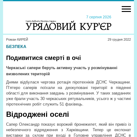
7 серпня 2026
Роман КИРЕЙ
29 грудня 2022
БЕЗПЕКА
Подивитися смерті в очі
Черкаські сапери беруть активну участь у розмінуванні
визволених територій
Днями відбулася чергова ротація піротехніків ДСНС Черкащини.
П’ятеро саперів поїхали на деокуповані території в південні
області для виконання завдань з розмінування. У таких завданнях
уже брали участь 30 черкаських рятувальників, усього ж у частині
піротехнічних робіт служить 51 фахівець.
Відроджені оселі
Сапер Олександр показує ворожий бронежилет, який він привіз із
небезпечного відрядження з Харківщини. Тепер це експонат
виставки за склом при вході в Головне управління ДСНС в