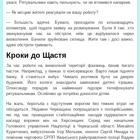
уваги. Рятувальники навіть пильнують, чи не втомився напарник.
— Як місцеві жителі реагували на вашу роботу?
— Більшість вдячні. Бувало, проходили по кільканадцять
кілометрів, щоб подати заявку на розмінування. Були й такі, хто
звинувачував нас за обстріли, ніби це відбувалося через
визволення. Бачили зруйновані селища. Жити там і досі важко,
адже обстріли тривають.
Кроки до Щастя
За час роботи на визволеній території фахівець бачив багато
пасток. Наприклад, у банках із консервацією. Варто лише підняти
банку, й станеться вибух. Чимало розтяжок було на дверях
будинків. Його колеги знаходили заміновані дитячі іграшки.
Олександр порадив за найменшої підозри телефонувати
рятувальникам. Особливо це потрібно доносити дітям.
На жаль, боротьба з підступним ворогом без тяжких втрат не
обходиться. Недавно Черкащина попрощалася з поліцейськими,
які під час проведення стабілізаційних заходів підірвалися на
каскаді ворожих мін на Херсонщині. Серед них начальник
Головного управління Нацполіції в Черкаській області Михайло
Куратченко, вибухотехнік Ігор Мельник, кінолог Сергій Ненада та
помічник чергового СРПП Уманського райуправління поліції Вадим