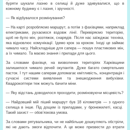
буряти шукали лазню в селищі й дуже здивувалися, що в
кожному будинку є і лазня, і зручності.
— Як відбувалося розмінування?
— На карті розробляємо маршрут, а потім з фахівцями, наприклад
електриками, рухаємося вздовж лінії. Перевіряємо територію,
щоб не було мін, розтяжок, снарядів. Після нас заїжджає техніка,
яка відновлює комунікації. Ідемо крок за кроком. Іноді це займає
чимало часу. Найскладніше для сапера — пошук пластикових мін,
а їх чимало. Та маємо знання і прилади для цього.
За словами фахівця, на визволених територіях Харківщини
залишилося чимало речей окупантів. Дуже багато смертельних
пасток. І тут нашим саперам допомагає кмітливість, концентрація і
сучасні системи виявлення та знешкодження вибухівки.
Квадрокоптери теж можуть бачити міни.
— Яку відстань доводилося проходити, розміновуючи місцевість?
— Найдовший мій піший маршрут був 18 кілометрів — з одного
селища в інше. Під дощем із приладами, у бронежилеті, касці.
Такий захист — обов’язкова умова.
За словами рятувальника, чи не найбільше дошкуляють обстріли,
які не дають змоги відпочити. А це може призвести до втрати