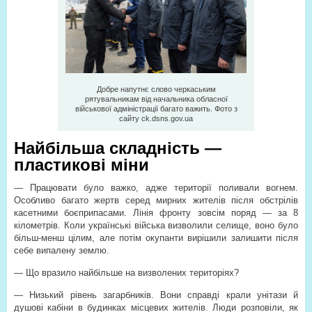
Добре напутнє слово черкаським
рятувальникам від начальника обласної
військової адміністрації багато важить. Фото з
сайту ck.dsns.gov.ua
Найбільша складність —
пластикові міни
— Працювати було важко, адже території поливали вогнем.
Особливо багато жертв серед мирних жителів після обстрілів
касетними боєприпасами. Лінія фронту зовсім поряд — за 8
кілометрів. Коли українські війська визволили селище, воно було
більш-менш цілим, але потім окупанти вирішили залишити після
себе випалену землю.
— Що вразило найбільше на визволених територіях?
— Низький рівень загарбників. Вони справді крали унітази й
душові кабіни в будинках місцевих жителів. Люди розповіли, як