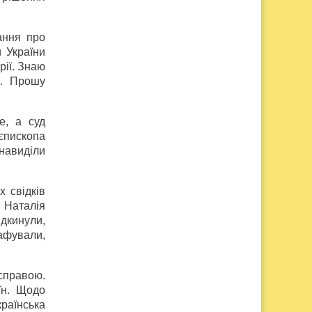
ання про
 України
рії. Знаю
я. Прошу
е, а суд
єпископа
енавиділи
 свідків
 Наталія
ідкинули,
афували,
справою.
їн. Щодо
країнська