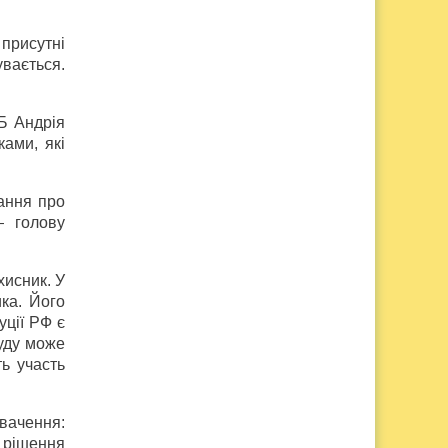
присутні
вається.
СБ Андрія
ами, які
ання про
— голову
хисник. У
ка. Його
уції РФ є
суду може
ь участь
вачення:
а рішення