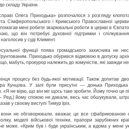
о складу України.
«справі Олега Приходька» розпочалося з розгляду клопот
ита Сімферопольського і Кримського Православної церкви
опомагав мені робити зварювальні роботи в церкві в Євпато
наю, що він потребує духовної підтримки і спілкуванн
наголосив у суді Климент.
есуальної функції поява громадського захисника не нес
ґрунтованим. Приходько обурився відмовою в допуску архі
о, мабуть, прокурор належить до комуністів, які завжди н
нця процесу без будь-якої мотивації. Також допитав двох
ра Кунцова. У залі були присутні — донька Приходька
 «Я не вірю, що він міг щось таке зробити. Йому точно це п
— Ред.) йому спокою не давали, весь час обшукували, штр
азав у своєму виступі Тимур Іріх.
в вони не обговорювали, вважає це все сфабрикованою 
іку, моделі військової техніки, прапори зарубіжних кра
 не може. «Крим був і буде українським, а вдома у мене у