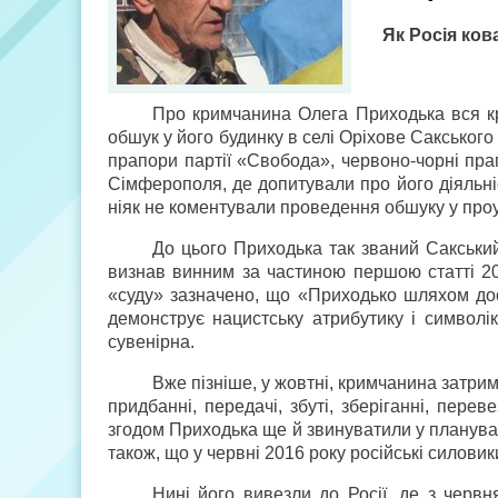
Як Росія ков
Про кримчанина Олега Приходька вся кр
обшук у його будинку в селі Оріхове Сакського
прапори партії «Свобода», червоно-чорні пра
Сімферополя, де допитували про його діяльніст
ніяк не коментували проведення обшуку у проу
До цього Приходька так званий Сакський
визнав винним за частиною першою статті 20.
«суду» зазначено, що «Приходько шляхом дост
демонструє нацистську атрибутику і символі
сувенірна.
Вже пізніше, у жовтні, кримчанина затр
придбанні, передачі, збуті, зберіганні, пере
згодом Приходька ще й звинуватили у плануванн
також, що у червні 2016 року російські силовик
Нині його вивезли до Росії, де з червн