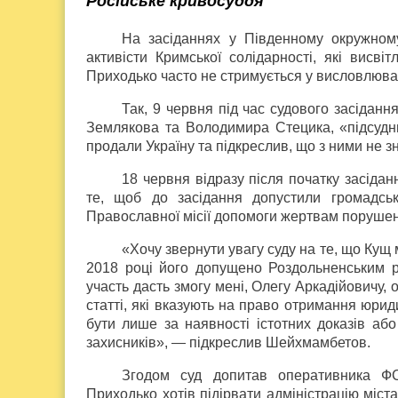
Російське кривосуддя
На засіданнях у Південному окружному 
активісти Кримської солідарності, які висві
Приходько часто не стримується у висловлюванн
Так, 9 червня під час судового засідан
Землякова та Володимира Стецика, «підсудни
продали Україну та підкреслив, що з ними не з
18 червня відразу після початку засід
те, щоб до засідання допустили громадсь
Православної місії допомоги жертвам порушен
«Хочу звернути увагу суду на те, що Кущ 
2018 році його допущено Роздольненським р
участь дасть змогу мені, Олегу Аркадійовичу, 
статті, які вказують на право отримання юрид
бути лише за наявності істотних доказів аб
захисників», — підкреслив Шейхмамбетов.
Згодом суд допитав оперативника Ф
Приходько хотів підірвати адміністрацію міс