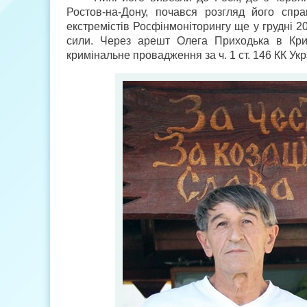
Ростов-на-Дону, почався розгляд його спр
екстремістів Росфінмоніторингу ще у грудні 2
сили. Через арешт Олега Приходька в Кри
кримінальне провадження за ч. 1 ст. 146 КК Ук