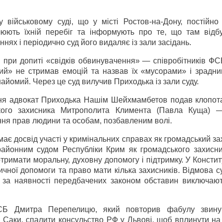
військовому суді, що у місті Ростов-на-Дону, постійно 
тлюють їхній перебіг та інформують про те, що там відбу
ях і періодично суд його видаляє із зали засідань.
ня при допиті «свідків обвинувачення» — співробітників Ф
й» не стримав емоцій та назвав їх «мусорами» і зрадник
найомий. Через це суд вилучив Приходька із зали суду.
ання адвокат Приходька Нашім Шейхмамбетов подав клопот
кого захисника Митрополита Климента (Павла Куща) 
ня прав людини та особам, позбавленим волі.
має досвід участі у кримінальних справах як громадський за
айонним судом Республіки Крим як громадського захисни
отримати моральну, духовну допомогу і підтримку. У Констит
ичної допомоги та право мати кілька захисників. Відмова 
о за наявності передбачених законом обставин виключают
СБ Дмитра Перепелицю, який повторив фабулу звину
та Саки, спалити консульство РФ у Львові, щоб вплинути н