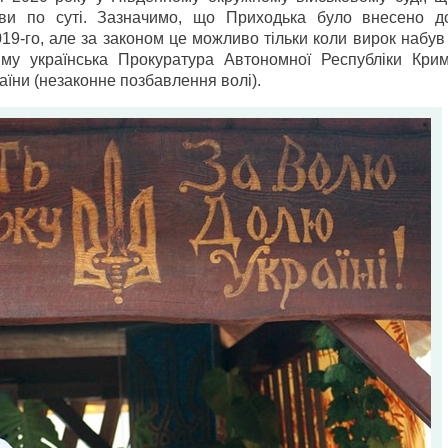
ави по суті. Зазначимо, що Приходька було внесено д
019-го, але за законом це можливо тільки коли вирок набув
му українська Прокуратура Автономної Республіки Кри
раїни (незаконне позбавлення волі).