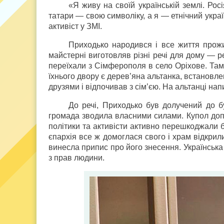
«Я живу на своїй українській землі. Ро
татари — свою символіку, а я — етнічний укра
активіст у ЗМІ.
Приходько народився і все життя прожи
майстерні виготовляв різні речі для дому — р
переїхали з Сімферополя в село Оріхове. Там
їхнього двору є дерев’яна альтанка, встановле
друзями і відпочивав з сім’єю. На альтанці нап
До речі, Приходько був долучений до б
громада зводила власними силами. Купол допо
політики та активісти активно перешкоджали б
єпархія все ж домоглася свого і храм відкрил
винесла припис про його знесення. Українська
з прав людини.