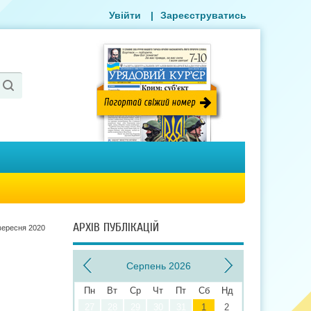
Увійти
|
Зареєструватись
АРХІВ ПУБЛІКАЦІЙ
вересня 2020
Серпень 2026
Пн
Вт
Ср
Чт
Пт
Сб
Нд
27
28
29
30
31
1
2