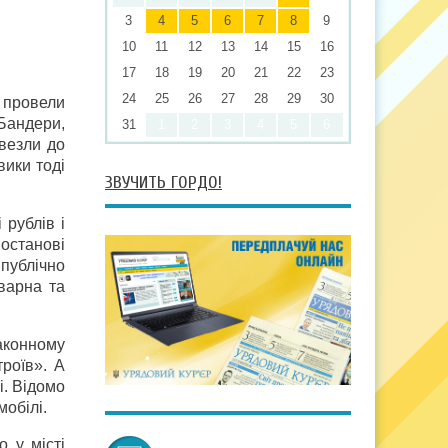
3
4
5
6
7
8
9
10
11
12
13
14
15
16
17
18
19
20
21
22
23
24
25
26
27
28
29
30
 провели
 Бандери,
31
1
2
3
4
5
6
двезли до
вики тоді
ЗВУЧИТЬ ГОРДО!
рублів і
останові
 публічно
варна та
законному
троїв». А
і. Відомо
мобілі.
 у місті