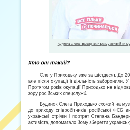
Будинок Олега Приходька в Криму схожий на муз
Хто він такий?
Олегу Приходьку вже за шістдесят. До 2
але після окупації її діяльність заборонили. У
Протягом років окупації Приходько не відмови
зору російських спецслужб.
Будинок Олега Приходько схожий на музе
до приходу співробітників російської ФСБ в
українські стрічки і портрет Степана Банде
активіста, допомагало йому зберегти українську