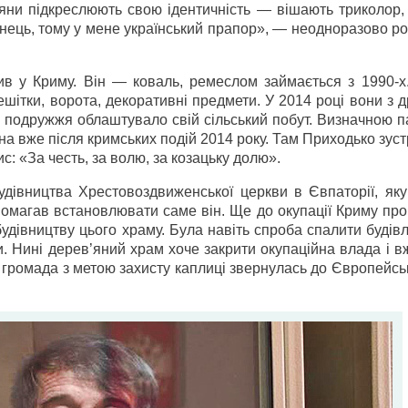
сіяни підкреслюють свою ідентичність — вішають триколор,
їнець, тому у мене український прапор», — неодноразово р
в у Криму. Він — коваль, ремеслом займається з 1990-х.
ешітки, ворота, декоративні предмети. У 2014 році вони з
 подружжя облаштувало свій сільський побут. Визначною п
на вже після кримських подій 2014 року. Там Приходько зуст
ис: «За честь, за волю, за козацьку долю».
удівництва Хрестовоздвиженської церкви в Євпаторії, яку
магав встановлювати саме він. Ще до окупації Криму прор
удівництву цього храму. Була навіть спроба спалити будів
и. Нині дерев’яний храм хоче закрити окупаційна влада і в
 громада з метою захисту каплиці звернулась до Європейсь