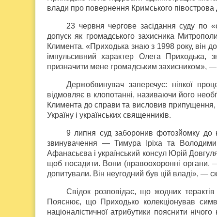
влади про повернення Кримського півострова д
23 червня чергове засідання суду по 
допуск як громадського захисника Митропол
Климента. «Приходька знаю з 1998 року, він д
імпульсивний характер Олега Приходька, з
призначити мене громадським захисником», — 
Держобвинувач заперечує: ніякої проц
відмовляє в клопотанні, називаючи його необ
Климента до справи та висловив припущення, щ
Україну і українських священників.
9 липня суд заборонив фотозйомку до кі
звинувачення — Тимура Іріха та Володими
Афанасьєва і український консул Юрій Довгуля.
щоб посадити. Вони (правоохоронні органи. 
допитували. Він неугодний був цій владі», — ск
Свідок розповідає, що жодних теракті
Пояснює, що Приходько колекціонував символ
націоналістичної атрибутики пояснити нічого