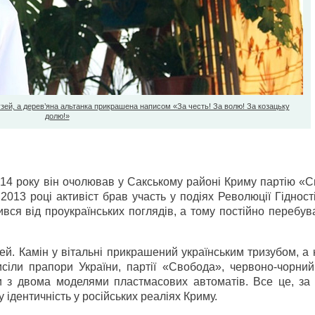
ей, а дерев’яна альтанка прикрашена написом «За честь! За волю! За козацьку
долю!»
014 року він очолював у Сакському районі Криму партію «
 2013 році активіст брав участь у подіях Революції Гідності
вся від проукраїнських поглядів, а тому постійно перебув
й. Камін у вітальні прикрашений українським тризубом, а 
исіли прапори України, партії «Свобода», червоно-чорний
ри з двома моделями пластмасових автоматів. Все це, за
 ідентичність у російських реаліях Криму.