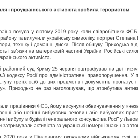
аля і проукраїнського активіста зробила терористом
аїна почула у лютому 2019 року, коли співробітники ФСБ
 району та вилучили українську символіку, портрет Степана
пори, техніку і домашні диски. Після обшуку Приходька ві
ь і зв’язки на материковій частині України. Російські сило
країнського активіста.
 районний суд Криму 25 червня оштрафував на дві тисячі 
3 кодексу Росії про адміністративні правопорушення. У п
упу третіх осіб до цих предметів і документів пропагує і
ку». Приходько не раз наголошував, що атрибутика антик
имали працівники ФСБ, йому висунули обвинувачення у «не
везенні або носінні вибухових речовин або вибухових прис
і вибуху в будівлі генерального консульства Росії у Львов
и затримували активіста за українські номерні знаки на авто
я 2020 року у Південному окружному військовому суді, що