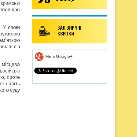
 кримські
озповідав
 У своїй
ЗАЛІЗНИЧНІ
КВИТКИ
 дружиною
ам’яткою
річався з
Ми в Google+
 місцева
осійські
лю, проте
же навіть
кого суду