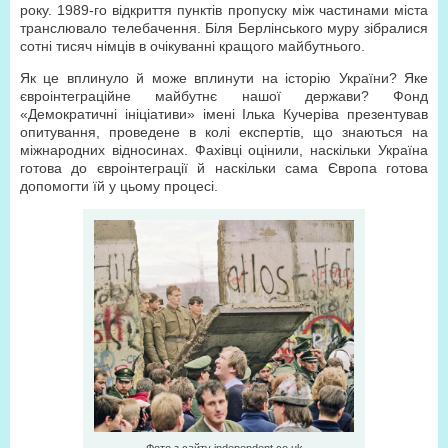
року. 1989-го відкриття пунктів пропуску між частинами міста
транслювало телебачення. Біля Берлінського муру зібралися
сотні тисяч німців в очікуванні кращого майбутнього.
Як це вплинуло й може вплинути на історію України? Яке
євроінтеграційне майбутнє нашої держави? Фонд
«Демократичні ініціативи» імені Ілька Кучеріва презентував
опитування, проведене в колі експертів, що знаються на
міжнародних відносинах. Фахівці оцінили, наскільки Україна
готова до євроінтеграції й наскільки сама Європа готова
допомогти їй у цьому процесі.