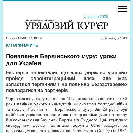
7 серпня 2026
Оксана МАЛОЛЄТКОВА
7 листопада 2019
ІСТОРІЯ ВЧИТЬ
Повалення Берлінського муру: уроки
для України
Експерти переконані, що наша держава успішно
пройде євроінтеграційний шлях, але має
запастися терпінням і не повинна беззастережно
покладатися на партнерів
Через кілька днів, у ніч з 9 на 10 листопада, виповниться 30
років падіння одного з найвідоміших символів холодної війни
та поділу Німеччини — Берлінського муру. Він 28 років був
найбільш укріпленою частиною німецько-німецького кордону
й відокремлював Західний Берлін від Східного. Цей комплекс
споруд між двома частинами Берліна було зведено за
наказом державного керівництва Радянського Союзу від 1961