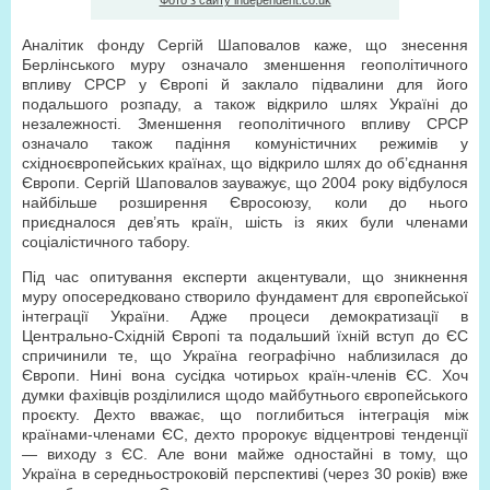
Фото з сайту independent.co.uk
Аналітик фонду Сергій Шаповалов каже, що знесення
Берлінського муру означало зменшення геополітичного
впливу СРСР у Європі й заклало підвалини для його
подальшого розпаду, а також відкрило шлях Україні до
незалежності. Зменшення геополітичного впливу СРСР
означало також падіння комуністичних режимів у
східноєвропейських країнах, що відкрило шлях до об’єднання
Європи. Сергій Шаповалов зауважує, що 2004 року відбулося
найбільше розширення Євросоюзу, коли до нього
приєдналося дев’ять країн, шість із яких були членами
соціалістичного табору.
Під час опитування експерти акцентували, що зникнення
муру опосередковано створило фундамент для європейської
інтеграції України. Адже процеси демократизації в
Центрально-Східній Європі та подальший їхній вступ до ЄС
спричинили те, що Україна географічно наблизилася до
Європи. Нині вона сусідка чотирьох країн-членів ЄС. Хоч
думки фахівців розділилися щодо майбутнього європейського
проєкту. Дехто вважає, що поглибиться інтеграція між
країнами-членами ЄС, дехто пророкує відцентрові тенденції
— виходу з ЄС. Але вони майже одностайні в тому, що
Україна в середньостроковій перспективі (через 30 років) вже