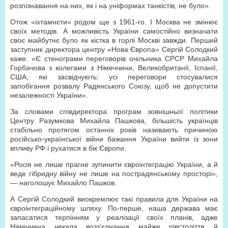
розпізнавання на них, як і на уніформах танкістів, не було».
Отож «іхтамнєти» родом ще з 1961-го. І Москва не змінює
своїх методів. А можливість України самостійно визначати
своє майбутнє було як кістка в горлі Москві завжди. Перший
заступник директора центру «Нова Європа» Сергій Солодкий
каже: «Є стенограми переговорів очільника СРСР Михайла
Горбачова з колегами з Німеччини, Великобританії, Іспанії,
США, які засвідчують: усі переговори стосувалися
запобігання розвалу Радянського Союзу, щоб не допустити
незалежності України».
За словами співдиректора програм зовнішньої політики
Центру Разумкова Михайла Пашкова, більшість українців
стабільно протягом останніх років називають причиною
російсько-української війни бажання України вийти із зони
впливу РФ і рухатися в бік Європи.
«Росія не лише прагне зупинити євроінтеграцію України, а й
веде гібридну війну не лише на пострадянському просторі»,
— наголошує Михайло Пашков.
А Сергій Солодкий виокремлює такі правила для України на
євроінтеграційному шляху. По-перше, наша держава має
запасатися терпінням у реалізації своїх планів, адже
Німеччина чекала возз’єднання майже півстоліття й