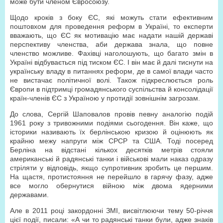
може бути членом Євросоюзу.
Щодо кроків з боку ЄС, які можуть стати ефективним
поштовхом для проведення реформ в Україні, то експерти
вважають, що ЄС як мотивацію має надати нашій державі
перспективу членства, аби держава знала, що повне
членство можливе. Фахівці наголошують, що багато змін в
Україні відбувається під тиском ЄС. І він має й далі тиснути на
українську владу в питаннях реформ, де в самої влади часто
не вистачає політичної волі. Також підкреслюється роль
Європи в підтримці громадянського суспільства й консолідації
країн-членів ЄС з Україною у протидії зовнішнім загрозам.
До слова, Сергій Шаповалов провів певну аналогію подій
1961 року з тривожними подіями сьогодення. Він каже, що
історики називають їх берлінською кризою й оцінюють як
крайню межу напруги між СРСР та США. Тоді посеред
Берліна на відстані кількох десятків метрів стояли
американські й радянські танки і військові мали наказ одразу
стріляти у відповідь, якщо супротивник зробить це першим.
На щастя, протистояння не перейшло в гарячу фазу, адже
все могло обернутися війною між двома ядерними
державами.
Але в 2011 році закордонні ЗМІ, висвітлюючи тему 50-річчя
цієї події, писали: «А чи то радянські танки були, адже знаків