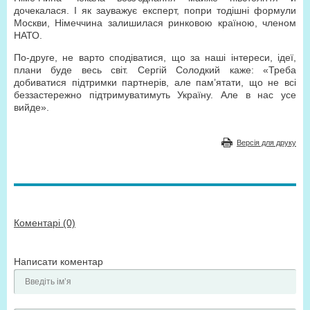
дочекалася. І як зауважує експерт, попри тодішні формули
Москви, Німеччина залишилася ринковою країною, членом
НАТО.
По-друге, не варто сподіватися, що за наші інте­реси, ідеї,
плани буде весь світ. Сергій Солодкий каже: «Треба
добиватися підтримки партнерів, але пам’ятати, що не всі
беззастережно підтримуватимуть Україну. Але в нас усе
вийде».
Версія для друку
Коментарі (0)
Написати коментар