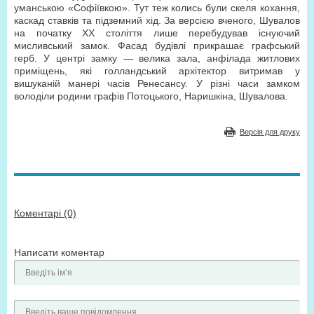
уманською «Софіївкою». Тут теж колись були скеля кохання,
каскад ставків та підземний хід. За версією вченого, Шувалов
на початку XX століття лише перебудував існуючий
мисливський замок. Фасад будівлі прикрашає графський
герб. У центрі замку — велика зала, анфілада житлових
приміщень, які голландський архітектор витримав у
вишуканій манері часів Ренесансу. У різні часи замком
володіли родини графів Потоцького, Наришкіна, Шувалова.
Версія для друку
Коментарі (0)
Написати коментар