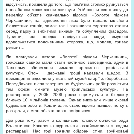
відсутність, призвела до того, що пам’ятка стрімко руйнується
і незабаром може зовсім зникнути. Увійшовши свого часу до
переліку об’єктів скандально відомої «Золотої підкови
Черкащини», на відновлення яких було надано мільйони
бюджетних коштів, замок так і залишився сиротливо стояти
серед парку з вибитими вікнами та облупленим фасадом.
Туристи, які нерідко навідуються сюди, змушені
вдовольнятися поясненнями сторожа, що, мовляв, триває
ремонт…
Як планували автори «Золотої підкови Черкащини»,
графська садиба мала стати частиною заповідника, адже в
Тальному збереглося чимало предметів трипільської
культури. Отож і державні гроші надавали щедро. З
приміщення відселили унікальний музей історії хліборобства.
Передбачали після завершення будівельних робіт розмістити
там офісні кімнати музею трипільської культури. На
реставрацію у 2005—2006 роках спрямували з бюджету
близько 10 мільйонів гривень. Однак виконали лише окремі
будівельні роботи. Кошти ж, як стало відомо пізніше, по суті,
розікрали, а стан об’єкта навіть погіршився.
Два роки тому разом з колишньою головою обласної ради
Валентиною Коваленко журналісти ознайомилися з ходом
реставрації. Нас тоді вразили обідрані стіни, зруйновані