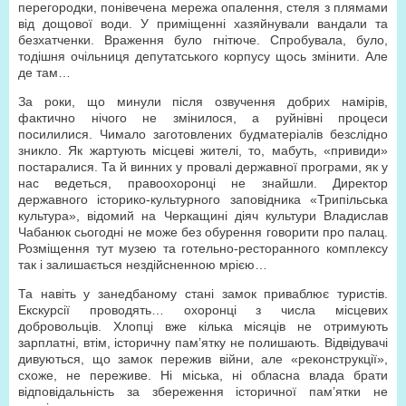
перегородки, понівечена мережа опалення, стеля з плямами
від дощової води. У приміщенні хазяйнували вандали та
безхатченки. Враження було гнітюче. Спробувала, було,
тодішня очільниця депутатського корпусу щось змінити. Але
де там…
За роки, що минули після озвучення добрих намірів,
фактично нічого не змінилося, а руйнівні процеси
посилилися. Чимало заготовлених будматеріалів безслідно
зникло. Як жартують місцеві жителі, то, мабуть, «привиди»
постаралися. Та й винних у провалі державної програми, як у
нас ведеться, правоохоронці не знайшли. Директор
державного історико-культурного заповідника «Трипільська
культура», відомий на Черкащині діяч культури Владислав
Чабанюк сьогодні не може без обурення говорити про палац.
Розміщення тут музею та готельно-ресторанного комплексу
так і залишається нездійсненною мрією…
Та навіть у занедбаному стані замок приваблює туристів.
Екскурсії проводять… охоронці з числа місцевих
добровольців. Хлопці вже кілька місяців не отримують
зарплатні, втім, історичну пам’ятку не полишають. Відвідувачі
дивуються, що замок пережив війни, але «реконструкції»,
схоже, не переживе. Ні міська, ні обласна влада брати
відповідальність за збереження історичної пам’ятки не