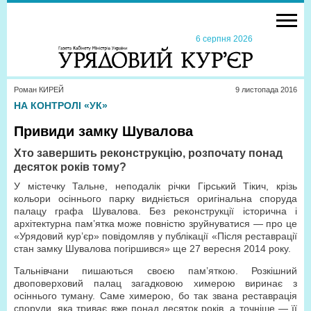
6 серпня 2026
Роман КИРЕЙ
9 листопада 2016
НА КОНТРОЛІ «УК»
Привиди замку Шувалова
Хто завершить реконструкцію, розпочату понад
десяток років тому?
У містечку Тальне, неподалік річки Гірський Тікич, крізь
кольори осіннього парку видніється оригінальна споруда
палацу графа Шувалова. Без реконструкції історична і
архітектурна пам’ятка може повністю зруйнуватися — про це
«Урядовий кур’єр» повідомляв у публікації «Після реставрації
стан замку Шувалова погіршився» ще 27 вересня 2014 року.
Тальнівчани пишаються своєю пам’яткою. Розкішний
двоповерховий палац загадковою химерою виринає з
осіннього туману. Саме химерою, бо так звана реставрація
споруди, яка триває вже понад десяток років, а точніше — її