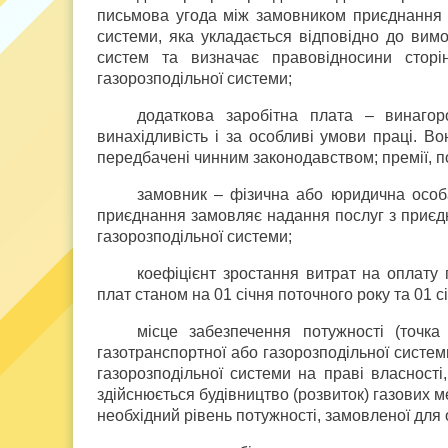
письмова угода між замовником приєднання т
системи, яка укладається відповідно до вимо
систем та визначає правовідносини сторі
газорозподільної системи;
додаткова заробітна плата – винагор
винахідливість і за особливі умови праці. Во
передбачені чинним законодавством; премії, п
замовник – фізична або юридична особа
приєднання замовляє надання послуг з приєдн
газорозподільної системи;
коефіцієнт зростання витрат на оплату 
плат станом на 01 січня поточного року та 01 
місце забезпечення потужності (точка
газотранспортної або газорозподільної систе
газорозподільної системи на праві власності,
здійснюється будівництво (розвиток) газових м
необхідний рівень потужності, замовленої для 