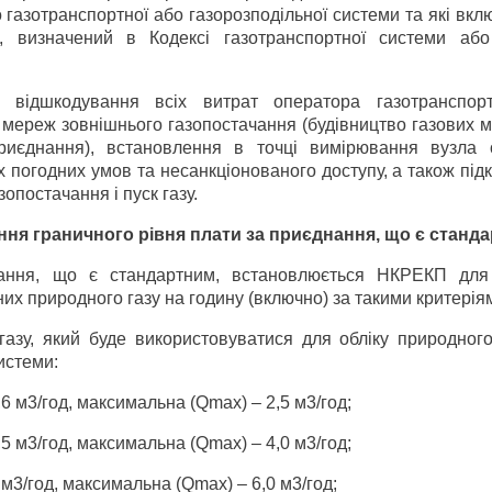
о газотранспортної або газорозподільної системи та які вк
, визначений в Кодексі газотранспортної системи або
 відшкодування всіх витрат оператора газотранспор
х мереж зовнішнього газопостачання (будівництво газових 
риєднання), встановлення в точці вимірювання вузла о
х погодних умов та несанкціонованого доступу, а також пі
опостачання і пуск газу.
ення граничного рівня плати за приєднання, що є станд
ання, що є стандартним, встановлюється НКРЕКП для 
их природного газу на годину (включно) за такими критерія
газу, який буде використовуватися для обліку природного
истеми:
,6 м3/год, максимальна (Qmax) – 2,5 м3/год;
,5 м3/год, максимальна (Qmax) – 4,0 м3/год;
 м3/год, максимальна (Qmax) – 6,0 м3/год;