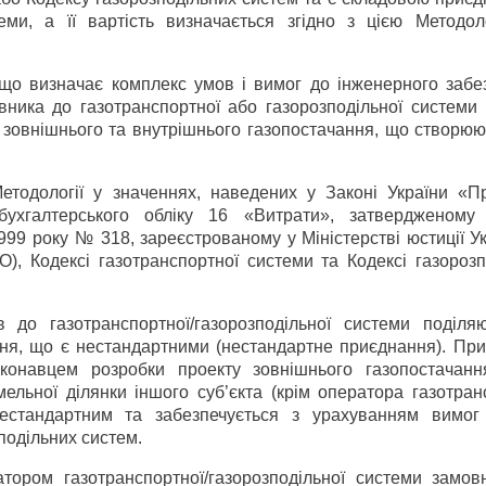
теми, а її вартість визначається згідно з цією Методол
 що визначає комплекс умов і вимог до інженерного забе
вника до газотранспортної або газорозподільної системи 
 зовнішнього та внутрішнього газопостачання, що створюю
Методології у значеннях, наведених у Законі України «П
 бухгалтерського обліку 16 «Витрати», затвердженому
1999 року № 318, зареєстрованому у Міністерстві юстиції У
), Кодексі газотранспортної системи та Кодексі газорозп
в до газотранспортної/газорозподільної системи поділя
ня, що є нестандартними (нестандартне приєднання). При
конавцем розробки проекту зовнішнього газопостачанн
ельної ділянки іншого суб’єкта (крім оператора газотран
нестандартним та забезпечується з урахуванням вимог
подільних систем.
атором газотранспортної/газорозподільної системи замов