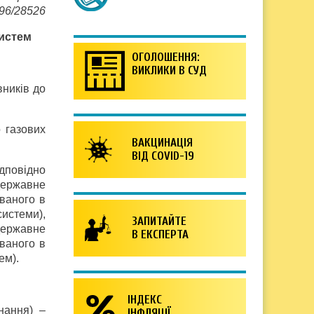
396/28526
систем
ОГОЛОШЕННЯ:
ВИКЛИКИ В СУД
вників до
 газових
ВАКЦИНАЦІЯ
ВІД COVID-19
ідповідно
державне
ваного в
системи),
ЗАПИТАЙТЕ
державне
В ЕКСПЕРТА
ваного в
ем).
ІНДЕКС
нання) –
ІНФЛЯЦІЇ