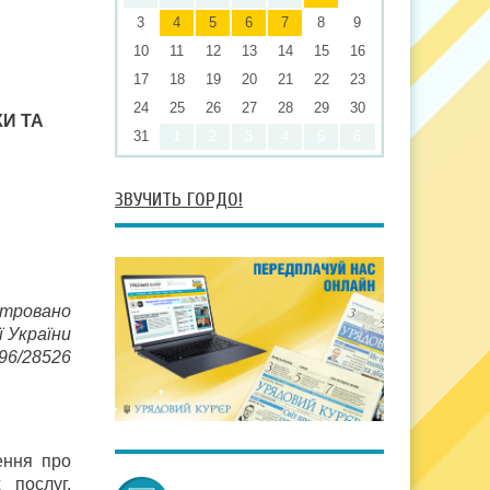
3
4
5
6
7
8
9
10
11
12
13
14
15
16
17
18
19
20
21
22
23
24
25
26
27
28
29
30
И ТА
31
1
2
3
4
5
6
ЗВУЧИТЬ ГОРДО!
стровано
ї України
396/28526
ення про
 послуг,