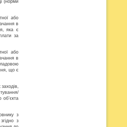
і (норми
тної або
тачання в
я, яка є
плати за
тної або
тачання в
кладовою
ння, що є
 заходів,
тування/
о об’єкта
овнику з
згідно з
нання до