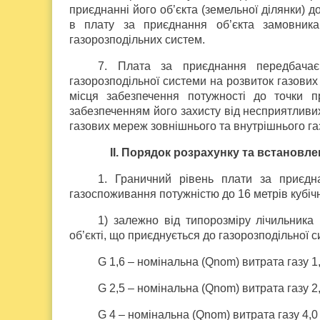
приєднанні його об’єкта (земельної ділянки) д
в плату за приєднання об’єкта замовника
газорозподільних систем.
7. Плата за приєднання передбачає
газорозподільної системи на розвиток газови
місця забезпечення потужності до точки п
забезпеченням його захисту від несприятливи
газових мереж зовнішнього та внутрішнього газ
II. Порядок розрахунку та встановл
1. Граничний рівень плати за приєдн
газоспоживання потужністю до 16 метрів кубічн
1) залежно від типорозміру лічильника 
об’єкті, що приєднується до газорозподільної с
G 1,6 – номінальна (Qnom) витрата газу 1
G 2,5 – номінальна (Qnom) витрата газу 2
G 4 – номінальна (Qnom) витрата газу 4,0