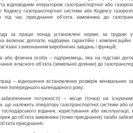
а відповідним оператором газотранспортної або газорозп
г Кодексу газотранспортної системи або Кодексу газорозп
н під час приєднання об’єкта замовника до газотранс
ода за працю понад установлені норми, за трудові у
на включає доплати, надбавки, гарантійні і компенсаційні
ов’язані з виконанням виробничих завдань і функцій;
 або фізична особа – підприємець, яка на підставі дого
ання власного об’єкта (земельної ділянки) до газотранспо
праці – відношення встановлених розмірів мінімальних за
січня попереднього календарного року;
 забезпечення потужності) – місце (точка) на існуючому
ми, що належить оператору газотранспортної системи або 
 господарського відання, користування або експлуатації, 
ереж до об’єкта замовника (точки приєднання) та/або забез
об’єкта приєднання;