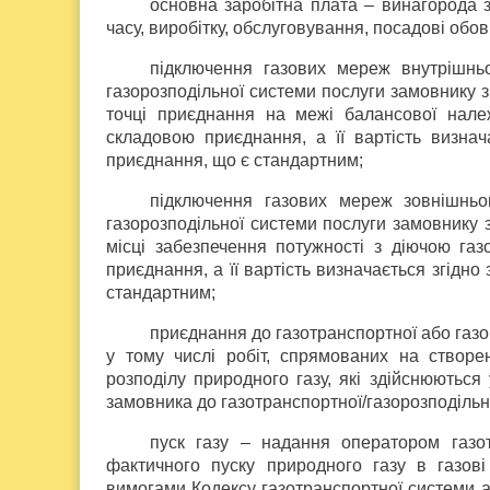
основна заробітна плата – винагорода 
часу, виробітку, обслуговування, посадові обов’
підключення газових мереж внутрішнь
газорозподільної системи послуги замовнику 
точці приєднання на межі балансової нале
складовою приєднання, а її вартість визна
приєднання, що є стандартним;
підключення газових мереж зовнішньо
газорозподільної системи послуги замовнику 
місці забезпечення потужності з діючою га
приєднання, а її вартість визначається згідн
стандартним;
приєднання до газотранспортної або газор
у тому числі робіт, спрямованих на створе
розподілу природного газу, які здійснюються 
замовника до газотранспортної/газорозподільн
пуск газу – надання оператором газот
фактичного пуску природного газу в газові
вимогами Кодексу газотранспортної системи а