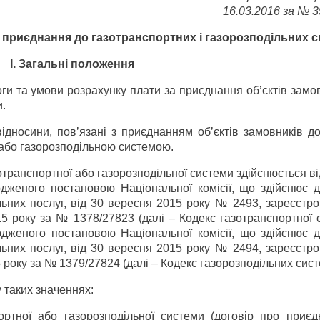
16.03.2016 за № 
 приєднання до газотранспортних і газорозподільних 
I. Загальні положення
ги та умови розрахунку плати за приєднання об’єктів замо
и.
дносини, пов’язані з приєднанням об’єктів замовників до
ю або газорозподільною системою.
отранспортної або газорозподільної системи здійснюється в
рдженого постановою Національної комісії, що здійснює 
ьних послуг, від 30 вересня 2015 року № 2493, зареєстро
15 року за № 1378/27823 (далі – Кодекс газотранспортної 
рдженого постановою Національної комісії, що здійснює 
ьних послуг, від 30 вересня 2015 року № 2494, зареєстро
5 року за № 1379/27824 (далі – Кодекс газорозподільних сист
у таких значеннях:
ортної або газорозподільної системи (договір про приєд