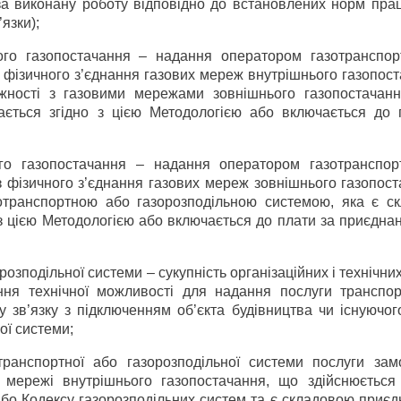
за виконану роботу відповідно до встановлених норм прац
язки);
ого газопостачання – надання оператором газотранспор
з фізичного з’єднання газових мереж внутрішнього газопос
жності з газовими мережами зовнішнього газопостачанн
чається згідно з цією Методологією або включається до 
го газопостачання – надання оператором газотранспор
з фізичного з’єднання газових мереж зовнішнього газопос
зотранспортною або газорозподільною системою, яка є с
о з цією Методологією або включається до плати за приєдна
озподільної системи – сукупність організаційних і технічних
ння технічної можливості для надання послуги транспор
у зв’язку з підключенням об’єкта будівництва чи існуючог
ої системи;
ранспортної або газорозподільної системи послуги зам
 мережі внутрішнього газопостачання, що здійснюється 
бо Кодексу газорозподільних систем та є складовою приєд