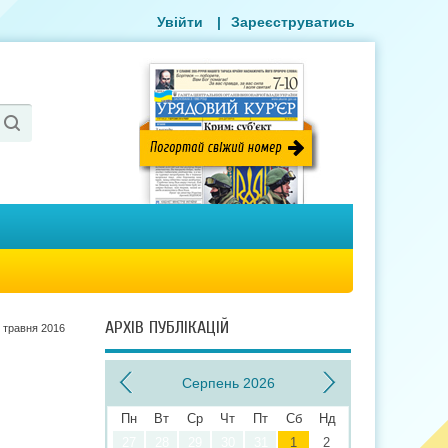
Увійти
|
Зареєструватись
АРХІВ ПУБЛІКАЦІЙ
 травня 2016
Серпень 2026
Пн
Вт
Ср
Чт
Пт
Сб
Нд
27
28
29
30
31
1
2