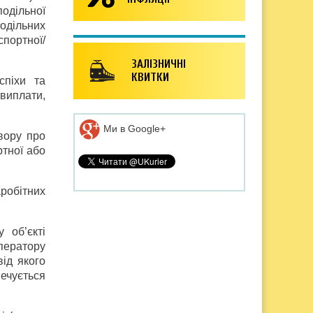
одільної
одільних
портної/
ЗАЛІЗНИЧНІ
КВИТКИ
спіхи та
 виплати,
Ми в Google+
вору про
ртної або
робітних
 об’єкті
оператору
від якого
печується