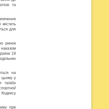
огією та
зпечення
і містить
ться для
ро ринок
 наказом
країни 19
одільних
ються на
 цьому у
я та/або
спортної/
 Кодексу
нику при