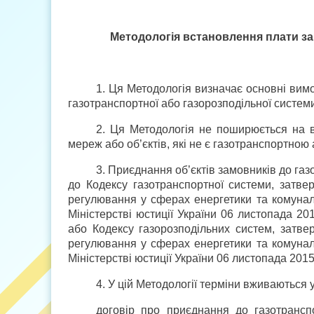
Методологія встановлення плати за
1. Ця Методологія визначає основні вимо
газотранспортної або газорозподільної систем
2. Ця Методологія не поширюється на ві
мереж або об’єктів, які не є газотранспортно
3. Приєднання об’єктів замовників до газ
до Кодексу газотранспортної системи, затве
регулювання у сферах енергетики та комунал
Міністерстві юстиції України 06 листопада 20
або Кодексу газорозподільних систем, затве
регулювання у сферах енергетики та комунал
Міністерстві юстиції України 06 листопада 201
4. У цій Методології терміни вживаються 
договір про приєднання до газотрансп