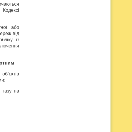
лючаються
 Кодексі
тної або
мереж від
бліку із
дключення
артним
об’єктів
ми:
 газу на