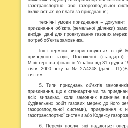
газотранспортної або газорозподільної сис
включається до плати за приєднання;
технічні умови приєднання – документ,
приєднання об’єкта (земельної ділянки) замо
вихідні дані для проектування газових мереж
потреб об’єкта замовника.
Інші терміни використовуються в цій 
природного газу», Положенні (стандарті)
Міністерства фінансів України від 31 грудня 
січня 2000 року за № 27/4248 (далі – П(с)БО
систем.
5. Типи приєднань об’єктів замовникі
приєднання, що є стандартними, та приєднан
всіх випадках, коли замовник визначає ви
будівельних робіт газових мереж до його зем
газорозподільної системи), приєднання є 
газотранспортної системи або Кодексу газороз
6. Перелік послуг, які надаються опер