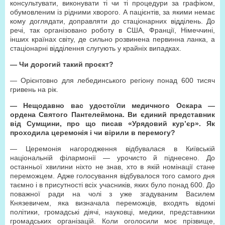
консультувати, виконувати ті чи ті процедури за графіком,
обумовленим із рідними хворого. А пацієнтів, за якими немає
кому доглядати, доправляти до стаціонарних відділень. До
речі, так організовано роботу в США, Франції, Німеччині,
інших країнах світу, де сильно розвинена первинна ланка, а
стаціонарні відділення слугують у крайніх випадках.
—
Чи дорогий такий проєкт?
— Орієнтовно для лебединського регіону понад 600 тисяч
гривень на рік.
—
Нещодавно вас удостоїли медичного Оскара —
ордена Святого Пантелеймона. Ви єдиний представник
від Сумщини, про що писав «Урядовий кур’єр». Як
проходила церемонія і чи вірили в перемогу?
— Церемонія нагородження відбувалася в Київській
національній філармонії — урочисто й піднесено. До
останньої хвилини ніхто не знав, хто в якій номінації стане
переможцем. Адже голосування відбувалося того самого дня
таємно і в присутності всіх учасників, яких було понад 600. До
поважної ради на чолі з уже згадуваним Василем
Князевичем, яка визначала переможців, входять відомі
політики, громадські діячі, науковці, медики, представники
громадських організацій. Коли оголосили моє прізвище,