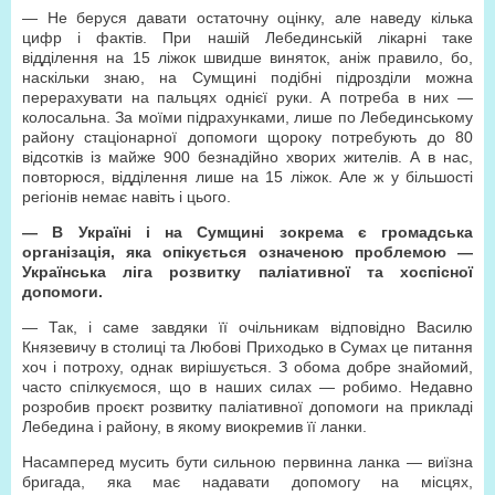
— Не беруся давати остаточну оцінку, але наведу кілька
цифр і фактів. При нашій Лебединській лікарні таке
відділення на 15 ліжок швидше виняток, аніж правило, бо,
наскільки знаю, на Сумщині подібні підрозділи можна
перерахувати на пальцях однієї руки. А потреба в них —
колосальна. За моїми підрахунками, лише по Лебединському
району стаціонарної допомоги щороку потребують до 80
відсотків із майже 900 безнадійно хворих жителів. А в нас,
повторюся, відділення лише на 15 ліжок. Але ж у більшості
регіонів немає навіть і цього.
—
В Україні і на Сумщині зокрема є громадська
організація, яка опікується означеною проблемою —
Українська ліга розвитку паліативної та хоспісної
допомоги.
— Так, і саме завдяки її очільникам відповідно Василю
Князевичу в столиці та Любові Приходько в Сумах це питання
хоч і потроху, однак вирішується. З обома добре знайомий,
часто спілкуємося, що в наших силах — робимо. Недавно
розробив проєкт розвитку паліативної допомоги на прикладі
Лебедина і району, в якому виокремив її ланки.
Насамперед мусить бути сильною первинна ланка — виїзна
бригада, яка має надавати допомогу на місцях,