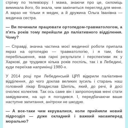
стрічку по телевізору. І мама, знаючи про це, силоміць
вимикала його, бо знала, чим закінчиться перегляд для мене.
А зараз не тільки я медик, а й дружина Ольга Іванівна —
медична сестра.
—
Ви починали працювати ортопедом-травматологом, а
п’ять років тому перейшли до паліативного відділення.
Чому?
— Справді, значна частина моєї медичної роботи припала
якраз на ортопедію — травматологію, і я там, без
перебільшення, мав гарні результати і перспективи як у
Харкові, де трудився кілька років поспіль, так і в Лебедині,
куди переїхав наприкінці 1980-х.
У 2014 році при Лебединській ЦРЛ відкрили паліативне
відділення, до чого доклав великих зусиль і старань наш
головний лікар Владислав Шепіль, який, до речі, й досі
очолює колектив. Так ось саме він і запропонував мені стати
завідувачем, на що я погодився. І, передбачаючи ваше
наступне запитання, анітрохи не шкодую.
—
А все-таки чим керувалися, коли прийняли новий
підрозділ — дуже складний і важкий насамперед
морально?