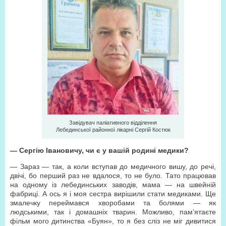
Завідувач паліативного відділення
Лебединської районної лікарні Сергій Костюк
— Сергію Івановичу, чи є у вашій родині медики?
— Зараз — так, а коли вступав до медичного вишу, до речі,
двічі, бо перший раз не вдалося, то не було. Тато працював
на одному із лебединських заводів, мама — на швейній
фабриці. А ось я і моя сестра вирішили стати медиками. Ще
змалечку переймався хворобами та болями — як
людськими, так і домашніх тварин. Можливо, пам’ятаєте
фільм мого дитинства «Буян», то я без сліз не міг дивитися