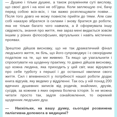
— Душею і тільки душею, а також розумінням суті вислову,
що своєї долі і на коні не об’їдеш. Коли заплющую очі, бачу
перед собою всіх-всіх, і так важко розплющувати повіки…
Після того довго не можу повністю прийти до тями. Але сам
собі наказую зібратися із силами і знову братися до роботи,
яка не тільки багато чого навчила, а й сформувала іншу
свідомість, знання про життя, яке зараз мені видається зовсім
іншим у різних філософських, віртуальних і навіть містичних
проявах.
Зрештою дійшов висновку, що не так драматичний фінал
людського життя, як біль, що його супроводжує і є своєрідним
податком на те, що ми живемо. Та якщо це узагальнити і
спроєктувати на щоденну практику, то давно дійшов висновку,
що кожна людина, яка приходить у цей світ, має відчувати
про себе турботу з першої і до останньої хвилини свого
життя. Сил і впевненості у потрібності нашої роботи додає
книга відгуків, яку ведемо у відділенні. Так ось у ній понад 200
вдячних душевних записів від родичів, знайомих, друзів,
сусідів, за кожним з яких окрема болюча історія. Їх не можна
читати просто так, задля ознайомлення, то окремий
щоденник людських душ.
—
Наскільки, на вашу думку, сьогодні розвинена
паліативна допомога в медицині?