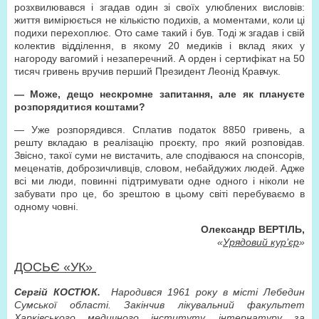
розхвилювався і згадав один зі своїх улюблених висловів:
життя вимірюється не кількістю подихів, а моментами, коли ці
подихи перехоплює. Ото саме такий і був. Тоді ж згадав і свій
колектив відділення, в якому 20 медиків і вклад яких у
нагороду вагомий і незаперечний. А орден і сертифікат на 50
тисяч гривень вручив перший Президент Леонід Кравчук.
—
Може, дещо нескромне запитання, але як плануєте
розпорядитися коштами?
— Уже розпорядився. Сплатив податок 8850 гривень, а
решту вкладаю в реалізацію проєкту, про який розповідав.
Звісно, такої суми не вистачить, але сподіваюся на спонсорів,
меценатів, доброзичливців, словом, небайдужих людей. Адже
всі ми люди, повинні підтримувати одне одного і ніколи не
забувати про це, бо зрештою в цьому світі перебуваємо в
одному човні.
Олександр ВЕРТІЛЬ,
«
Урядовий кур’єр
»
ДОСЬЄ «УК»
Сергій КОСТЮК.
Народився 1961 року в місті Лебедин
Сумської області. Закінчив лікувальний факультет
Харківського медичного інституту, інтернатуру за