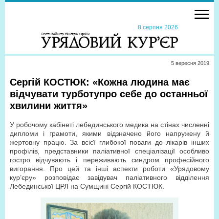
8 серпня 2026
5 вересня 2019
Сергій КОСТЮК: «Кожна людина має
відчувати турботупро себе до останньої
хвилини життя»
У робочому кабінеті лебединського медика на стінах численні
дипломи і грамоти, якими відзначено його напружену й
жертовну працю. За всієї глибокої поваги до лікарів інших
профілів, представники паліативної спеціалізації особливо
гостро відчувають і переживають синдром професійного
вигорання. Про цей та інші аспекти роботи «Урядовому
кур’єру» розповідає завідувач паліативного відділення
Лебединської ЦРЛ на Сумщині Сергій КОСТЮК.