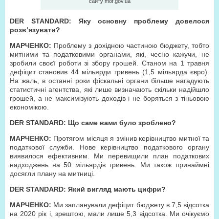
сайту mof.gov.ua
DER STANDARD: Яку основну проблему довелося
розв’язувати?
МАРЧЕНКО:
Проблему з дохідною частиною бюджету, тобто
митними та податковими органами, які, чесно кажучи, не
зробили своєї роботи зі збору грошей. Станом на 1 травня
дефіцит становив 44 мільярди гривень (1,5 мільярда євро).
На жаль, в останні роки фіскальні органи більше нагадують
статистичні агентства, які лише визначають скільки надійшло
грошей, а не максимізують доходів і не боряться з тіньовою
економікою.
DER STANDARD: Що саме вами було зроблено?
МАРЧЕНКО:
Протягом місяця я змінив керівництво митної та
податкової служби. Нове керівництво податкового органу
виявилося ефективним. Ми перевищили план податкових
надходжень на 50 мільярдів гривень. Ми також принаймні
досягли плану на митниці.
DER STANDARD: Який вигляд мають цифри?
МАРЧЕНКО:
Ми запланували дефіцит бюджету в 7,5 відсотка
на 2020 рік і, зрештою, мали лише 5,3 відсотка. Ми очікуємо