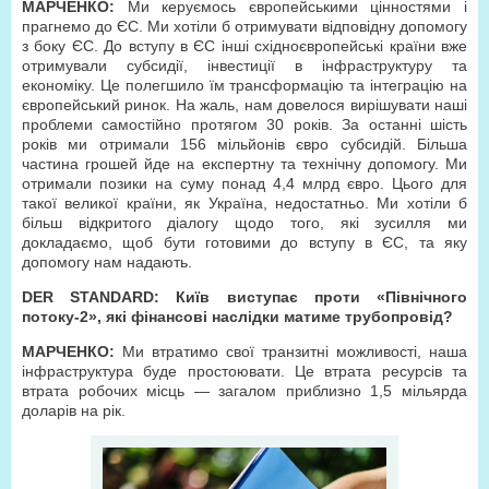
МАРЧЕНКО:
Ми керуємось європейськими цінностями і
прагнемо до ЄС. Ми хотіли б отримувати відповідну допомогу
з боку ЄС. До вступу в ЄС інші східноєвропейські країни вже
отримували субсидії, інвестиції в інфраструктуру та
економіку. Це полегшило їм трансформацію та інтеграцію на
європейський ринок. На жаль, нам довелося вирішувати наші
проблеми самостійно протягом 30 років. За останні шість
років ми отримали 156 мільйонів євро субсидій. Більша
частина грошей йде на експертну та технічну допомогу. Ми
отримали позики на суму понад 4,4 млрд євро. Цього для
такої великої країни, як Україна, недостатньо. Ми хотіли б
більш відкритого діалогу щодо того, які зусилля ми
докладаємо, щоб бути готовими до вступу в ЄС, та яку
допомогу нам надають.
DER STANDARD: Київ виступає проти «Північного
потоку-2», які фінансові наслідки матиме трубопровід?
МАРЧЕНКО:
Ми втратимо свої транзитні можливості, наша
інфраструктура буде простоювати. Це втрата ресурсів та
втрата робочих місць — загалом приблизно 1,5 мільярда
доларів на рік.