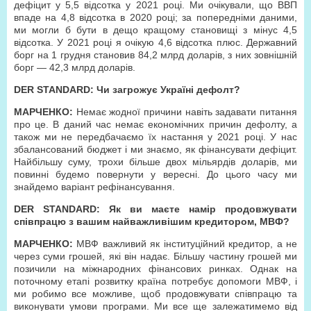
дефіцит у 5,5 відсотка у 2021 році. Ми очікували, що ВВП
впаде на 4,8 відсотка в 2020 році; за попередніми даними,
ми могли б бути в дещо кращому становищі з мінус 4,5
відсотка. У 2021 році я очікую 4,6 відсотка плюс. Державний
борг на 1 грудня становив 84,2 млрд доларів, з них зовнішній
борг — 42,3 млрд доларів.
DER STANDARD: Чи загрожує Україні дефолт?
МАРЧЕНКО:
Немає жодної причини навіть задавати питання
про це. В даний час немає економічних причин дефолту, а
також ми не передбачаємо їх настання у 2021 році. У нас
збалансований бюджет і ми знаємо, як фінансувати дефіцит.
Найбільшу суму, трохи більше двох мільярдів доларів, ми
повинні будемо повернути у вересні. До цього часу ми
знайдемо варіант рефінансування.
DER STANDARD: Як ви маєте намір продовжувати
співпрацю з вашим найважливішим кредитором, МВФ?
МАРЧЕНКО:
МВФ важливий як інституційний кредитор, а не
через суми грошей, які він надає. Більшу частину грошей ми
позичили на міжнародних фінансових ринках. Однак на
поточному етапі розвитку країна потребує допомоги МВФ, і
ми робимо все можливе, щоб продовжувати співпрацю та
виконувати умови програми. Ми все ще залежатимемо від