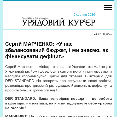
6 серпня 2026
21 сiчня 2021
Сергій МАРЧЕНКО: «У нас
збалансований бюджет, і ми знаємо, як
фінансувати дефіцит»
Сергій Марченко є міністром фінансів України вже майже рік.
У кризовий рік йому довелося з самого початку мінімізовувати
наслідки коронавірусної кризи для України. В інтерв’ю для
DER STANDARD він говорить про результати своєї роботи,
розповідає про кризовий рік, відкидає ймовірність дефолту та
просить більше допомоги від ЄС.
DER STANDARD: Ваша теперішня посада — це робота
вашої мрії, чи навпаки, на ній ви відчуваєте себе «рабом
на галері»?
МАРЧЕНКО:
Це робота моєї мрії, незважаючи на те, що я