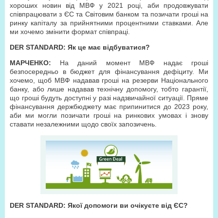
хороших новин від МВФ у 2021 році, аби продовжувати
співпрацювати з ЄС та Світовим банком та позичати гроші на
ринку капіталу за прийнятними процентними ставками. Але
ми хочемо змінити формат співпраці.
DER STANDARD: Як це має відбуватися?
МАРЧЕНКО:
На даний момент МВФ надає гроші
безпосередньо в бюджет для фінансування дефіциту. Ми
хочемо, щоб МВФ надавав гроші на резерви Національного
банку, або лише надавав технічну допомогу, тобто гарантії,
що гроші будуть доступні у разі надзвичайної ситуації. Пряме
фінансування держбюджету має припинитися до 2023 року,
аби ми могли позичати гроші на ринкових умовах і знову
ставати незалежними щодо своїх запозичень.
DER STANDARD: Якої допомоги ви очікуєте від ЄС?