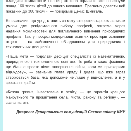
«Завдяки комплексній політиці «Школа офлайн» вже повернули
понад 160 тисяч дітей до очного навчання. Прагнемо довести цей
показник до 300 тисяч», — повідомив Денис Шмигаль.
Він зазначив, що уряд ставить за мету створити старшокласникам
умови для усвідомленого вибору професії, зокрема через
надання можливостей для поглибленого вивчення природничих
профілів. Так, у процесі модернізації освітніх просторів основний
акцент — на забезпеченні обладнанням для природничих і
технологічних дисциплін.
«Наша мета — подолати дефіцит спеціалістів із математичною,
природничою і технологічною освітою. Потреба в таких фахівцях
ще більше зросте після завершення війни, коли ми прискоримо
відбудову», — зазначив глава уряду і додав, що вже зараз
створюється база, яка допоможе не лише у відновленні, а й у
зростанні країни.
«Кожна гривня, інвестована в освіту, — це гарантія кращого
майбутнього та процвітання села, міста, району та регіону», —
зазначив він.
Джерело:
Департамент комунікацій Секретаріату КМУ