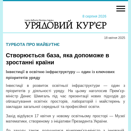
8 серпня 2026
18 квiтня 2025
ТУРБОТА ПРО МАЙБУТНЄ
Створюється база, яка допоможе в
зростанні країни
Інвестиції в освітню інфраструктуру — один із ключових
пріоритетів уряду
Інвестиції в розвиток освітньої інфраструктури — один з
пріоритетів у діяльності уряду. На цьому наголосив Прем’єр-
міністр Денис Шмигаль під час презентації нових підходів до
облаштування освітніх просторів, лабораторій і майстерень у
закладах загальної середньої та професійної освіти.
Захід відбувся 17 квітня у новому освітньому просторі — Музеї
математики, створеному з ініціативи Президента України.
До заходу також долучилися віцепрем’єр-міністр з інновацій,