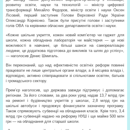
розвитку освіти, науки та технологій — міністр цифрової
трансформації Михайло Федоров, міністр освіти і науки Оксен
Лісовий, перший заступник Голови Верховної Ради України
Олександр Корнієнко. Також були присутні голови і заступники
голів ОВА та керівники обласних департаментів освіти і науки.
«Кожне шкільне укриття, кожен новий комп’ютер чи гаджет для
школи, кожна обладнана лабораторія чи майстерня — це нові
можливості в навчанні, це більші шанси на самореалізацію
людини, це додаткова підготовка до викликів та шлях до успіху»,
— наголосив Денис Шмигаль.
Він переконаний, що над ефективністю освітніх реформ повинні
працювати не лише центральні органи влади, а й місцева влада і,
відповідно, активно співпрацювати зі спільнотами освітян, батьків
і громадського сектору.
Прем’єр наголосив, що держава завжди підтримує і допомагає
регіонам. За його словами, за два роки уряд надав 13,7 млрд грн
на ремонт і будівництво укриттів у школах, 2,8 млрд грн на
шкільні автобуси і продовжує фінансувати зазначену програму.
Також спрямовують субвенції на обладнання класів. Крім того, 3,4
млрд грн субвенцій надано на реформу НУШ і ще майже 500 млн
грн — на обладнання для старшої школи.