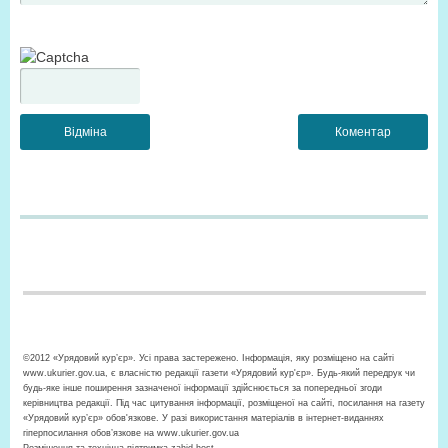
©2012 «Урядовий кур’єр». Усі права застережено. Інформація, яку розміщено на сайті
www.ukurier.gov.ua, є власністю редакції газети «Урядовий кур'єр». Будь-який передрук чи
будь-яке інше поширення зазначеної інформації здійснюється за попередньої згоди
керівництва редакції. Під час цитування інформації, розміщеної на сайті, посилання на газету
«Урядовий кур’єр» обов'язкове. У разі використання матеріалів в інтернет-виданнях
гіперпосилання обов’язкове на www.ukurier.gov.ua