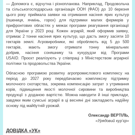
— Допомога є, відчутна і різнопланова. Наприклад, Продовольча
та сільськогосподарська організація ООН (ФАО) до 10 березня
цього року приймала заявки на отримання насіння ярих культур
(пшениця, ячмінь, горох) для підтримки малих фермерів у
прифронтових областях у межах програми реагування організації
для України у 2023 році. Кожен аграрій, який оформив заявку,
отримає 2 тонни насіння ярих культур, що дасть змогу засіяти 10
гектарів землі. Агровиробники, які обробляють від 5 до 500
гектарів, мають змогу отримати тонну мінеральних
добрив, насіння соняшнику та кукурудзи від Програми
USAID. Проєкт реалізують у співпраці з Міністерством аграрної
політики та продовольства України.
Обласною програмою розвитку агропромислового комплексу на
період до 2027 року передбачаємо комплексну підтримку
молочного скотарства, зокрема компенсацію затрат з утримання
корів, підвищення якості молочної сировини та виробництва
продукції з доданою вартістю. Можна наводити й інші приклади,
завдяки яким сумські аграрії в ці весняні дні закладають надійну
основу під майбутній урожай.
Олександр ВЕРТІЛЬ,
«Урядовий кур’єр»
ДОВІДКА «УК»