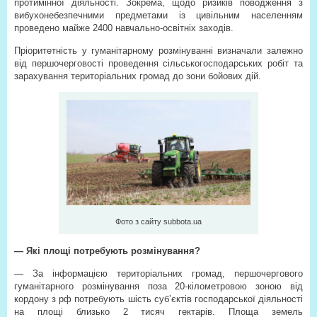
протимінної діяльності. Зокрема, щодо ризиків поводження з
вибухонебезпечними предметами із цивільним населенням
проведено майже 2400 навчально-освітніх заходів.
Пріоритетність у гуманітарному розмінуванні визначали залежно
від першочерговості проведення сільськогосподарських робіт та
зарахування територіальних громад до зони бойових дій.
Фото з сайту subbota.ua
— Які площі потребують розмінування?
— За інформацією територіальних громад, першочергового
гуманітарного розмінування поза 20-кілометровою зоною від
кордону з рф потребують шість суб’єктів господарської діяльності
на площі близько 2 тисяч гектарів. Площа земель