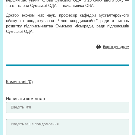
перший заступник голови Сумської ОДА, з 25 січня цього року —
т.в.о. голови Сумської ОДА — начальника ОВА.
Доктор економічних наук, професор кафедри бухгалтерського
обліку та оподаткування. Член координаційної ради з питань
розвитку підприємництва Сумської міськради, ради підприємців
Сумської ОДА.
Версія для друку
Коментарі (0)
Написати коментар