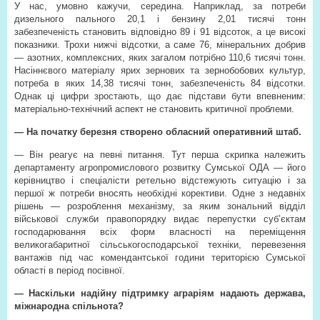
У нас, умовно кажучи, середина. Наприклад, за потреби
дизельного пального 20,1 і бензину 2,01 тисячі тонн
забезпеченість становить відповідно 89 і 91 відсоток, а це високі
показники. Трохи нижчі відсотки, а саме 76, мінеральних добрив
— азотних, комплексних, яких загалом потрібно 110,6 тисячі тонн.
Насіннєвого матеріалу ярих зернових та зернобобових культур,
потреба в яких 14,38 тисячі тонн, забезпеченість 84 відсотки.
Однак ці цифри зростають, що дає підстави бути впевненим:
матеріально-технічний аспект не становить критичної проблеми.
— На початку березня створено обласний оперативний штаб.
— Він реагує на певні питання. Тут перша скрипка належить
департаменту агропромислового розвитку Сумської ОДА — його
керівництво і спеціалісти ретельно відстежують ситуацію і за
першої ж потреби вносять необхідні корективи. Одне з недавніх
рішень — розроблення механізму, за яким зональний відділ
військової служби правопорядку видає перепустки суб’єктам
господарювання всіх форм власності на переміщення
великогабаритної сільськогосподарської техніки, перевезення
вантажів під час комендантської години територією Сумської
області в період посівної.
— Наскільки надійну підтримку аграріям надають держава,
міжнародна спільнота?