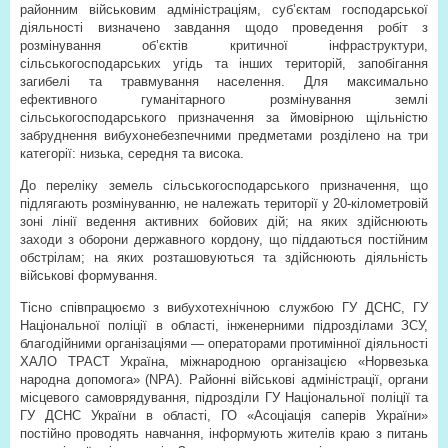
районним військовим адміністраціям, суб’єктам господарської
діяльності визначено завдання щодо проведення робіт з
розмінування об’єктів критичної інфраструктури,
сільськогосподарських угідь та інших територій, запобігання
загибелі та травмування населення. Для максимально
ефективного гуманітарного розмінування землі
сільськогосподарського призначення за ймовірною щільністю
забруднення вибухонебезпечними предметами розділено на три
категорії: низька, середня та висока.
До переліку земель сільськогосподарського призначення, що
підлягають розмінуванню, не належать території у 20-кілометровій
зоні лінії ведення активних бойових дій; на яких здійснюють
заходи з оборони державного кордону, що піддаються постійним
обстрілам; на яких розташовуються та здійснюють діяльність
військові формування.
Тісно співпрацюємо з вибухотехнічною службою ГУ ДСНС, ГУ
Національної поліції в області, інженерними підрозділами ЗСУ,
благодійними організаціями — операторами протимінної діяльності
ХАЛО ТРАСТ Україна, міжнародною організацією «Норвезька
народна допомога» (NPA). Районні військові адміністрації, органи
місцевого самоврядування, підрозділи ГУ Національної поліції та
ГУ ДСНС України в області, ГО «Асоціація саперів України»
постійно проводять навчання, інформують жителів краю з питань