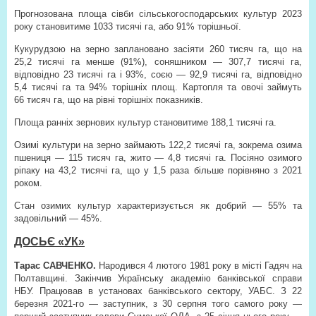
Прогнозована площа сівби сільськогосподарських культур 2023
року становитиме 1033 тисячі га, або 91% торішньої.
Кукурудзою на зерно заплановано засіяти 260 тисяч га, що на
25,2 тисячі га менше (91%), соняшником — 307,7 тисячі га,
відповідно 23 тисячі га і 93%, соєю — 92,9 тисячі га, відповідно
5,4 тисячі га та 94% торішніх площ. Картопля та овочі займуть
66 тисяч га, що на рівні торішніх показників.
Площа ранніх зернових культур становитиме 188,1 тисячі га.
Озимі культури на зерно займають 122,2 тисячі га, зокрема озима
пшениця — 115 тисяч га, жито — 4,8 тисячі га. Посіяно озимого
ріпаку на 43,2 тисячі га, що у 1,5 раза більше порівняно з 2021
роком.
Стан озимих культур характеризується як добрий — 55% та
задовільний — 45%.
ДОСЬЄ «УК»
Тарас САВЧЕНКО.
Народився 4 лютого 1981 року в місті Гадяч на
Полтавщині. Закінчив Українську академію банківської справи
НБУ. Працював в установах банківського сектору, УАБС. З 22
березня 2021-го — заступник, з 30 серпня того самого року —