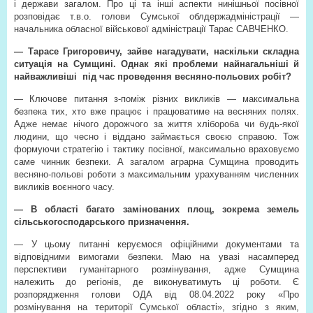
і держави загалом. Про ці та інші аспекти нинішньої посівної
розповідає т.в.о. голови Сумської облдержадміністрації —
начальника обласної військової адміністрації Тарас САВЧЕНКО.
— Тарасе Григоровичу, зайве нагадувати, наскільки складна
ситуація на Сумщині. Однак які проблеми найнагальніші й
найважливіші
під час проведення весняно-польових робіт?
— Ключове питання з-поміж різних викликів — максимальна
безпека тих, хто вже працює і працюватиме на весняних полях.
Адже немає нічого дорожчого за життя хлібороба чи будь-якої
людини, що чесно і віддано займається своєю справою. Тож
формуючи стратегію і тактику посівної, максимально враховуємо
саме чинник безпеки. А загалом аграрна Сумщина проводить
весняно-польові роботи з максимальним урахуванням численних
викликів воєнного часу.
— В області багато замінованих площ, зокрема земель
сільськогосподарського призначення.
— У цьому питанні керуємося офіційними документами та
відповідними вимогами безпеки. Маю на увазі насамперед
перспективи гуманітарного розмінування, адже Сумщина
належить до регіонів, де виконуватимуть ці роботи. Є
розпорядження голови ОДА від 08.04.2022 року «Про
розмінування на території Сумської області», згідно з яким,