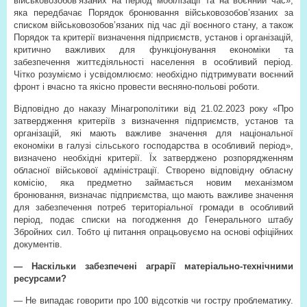
військовозобов’язаних на період мобілізації та на воєнний час»,
яка передбачає Порядок бронювання військовозобов’язаних за
списком військовозобов’язаних під час дії воєнного стану, а також
Порядок та критерії визначення підприємств, установ і організацій,
критично важливих для функціонування економіки та
забезпечення життєдіяльності населення в особливий період.
Чітко розуміємо і усвідомлюємо: необхідно підтримувати воєнний
фронт і вчасно та якісно провести весняно-польові роботи.
Відповідно до наказу Мінагрополітики від 21.02.2023 року «Про
затвердження критеріїв з визначення підприємств, установ та
організацій, які мають важливе значення для національної
економіки в галузі сільського господарства в особливий період»,
визначено необхідні критерії. Їх затверджено розпорядженням
обласної військової адміністрації. Створено відповідну обласну
комісію, яка предметно займається новим механізмом
бронювання, визначає підприємства, що мають важливе значення
для забезпечення потреб територіальної громади в особливий
період, подає списки на погодження до Генерального штабу
Збройних сил. Тобто ці питання опрацьовуємо на основі офіційних
документів.
— Наскільки забезпечені аграрії матеріально-технічними
ресурсами?
— Не випадає говорити про 100 відсотків чи гостру проблематику.