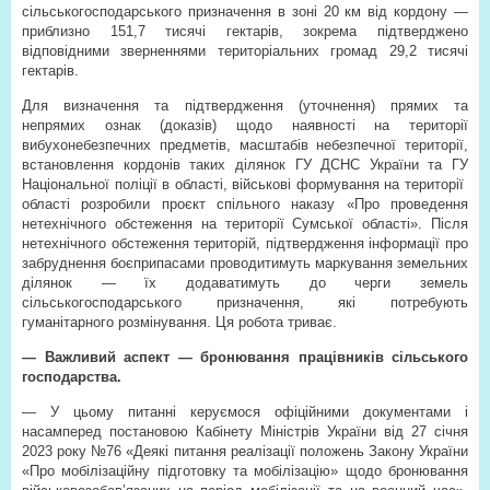
сільськогосподарського призначення в зоні 20 км від кордону —
приблизно 151,7 тисячі гектарів, зокрема підтверджено
відповідними зверненнями територіальних громад 29,2 тисячі
гектарів.
Для визначення та підтвердження (уточнення) прямих та
непрямих ознак (доказів) щодо наявності на території
вибухонебезпечних предметів, масштабів небезпечної території,
встановлення кордонів таких ділянок ГУ ДСНС України та ГУ
Національної поліції в області, військові формування на території
області розробили проєкт спільного наказу «Про проведення
нетехнічного обстеження на території Сумської області». Після
нетехнічного обстеження територій, підтвердження інформації про
забруднення боєприпасами проводитимуть маркування земельних
ділянок — їх додаватимуть до черги земель
сільськогосподарського призначення, які потребують
гуманітарного розмінування. Ця робота триває.
— Важливий аспект — бронювання працівників сільського
господарства.
— У цьому питанні керуємося офіційними документами і
насамперед постановою Кабінету Міністрів України від 27 січня
2023 року №76 «Деякі питання реалізації положень Закону України
«Про мобілізаційну підготовку та мобілізацію» щодо бронювання