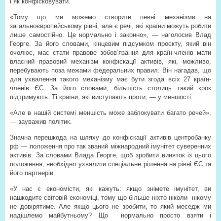
і як конфісковувати.
«Тому що ми можемо створити певні механізми на
загальноєвропейському рівні, але є речі, які країни можуть робити
лише самостійно. Це нормально і законно», — наголосив Влад
Георге. За його словами, кінцевим підсумком проєкту, який він
очолює, має стати правове зобов’язання для країн-членів мати
власний правовий механізм конфіскації активів, які, можливо,
перебувають поза межами федеральних правил. Він нагадав, що
для ухвалення такого механізму має бути згода всіх 27 країн-
членів ЄС. За його словами, більшість столиць такий крок
підтримують. Ті країни, які виступають проти, — у меншості.
«Але в нашій системі меншість може заблокувати багато речей»,
— зауважив політик.
Значна перешкода на шляху до конфіскації активів центробанку
рф — положення про так званий міжнародний імунітет суверенних
активів. За словами Влада Георге, щоб зробити виняток із цього
положення, необхідно ухвалити спеціальне рішення на рівні ЄС та
його партнерів.
«У нас є економісти, які кажуть: якщо знімете імунітет, ви
нашкодите світовій економіці, тому що більше ніхто ніколи
нікому
не довірятиме. Але якщо цього не зробити, то який меседж ми
надішлемо майбутньому? Що
нормально просто взяти і