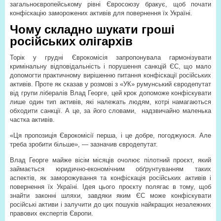
загальноєвропейському рівні Євросоюзу бракує, щоб почати
конфіскацію заморожених активів для повернення їх Україні.
Чому складно шукати гроші
російських олігархів
Торік у грудні Єврокомісія запропонувала гармонізувати
кримінальну відповідальність і порушення санкцій ЄС, що мало
допомогти практичному вирішенню питання конфіскації російських
активів. Проте як сказав у розмові з «УК» румунський євродепутат
від групи лібералів Влад Георге, цей крок допоможе конфіскувати
лише один тип активів, які належать людям, котрі намагаються
обходити санкції. А це, за його словами,
надзвичайно маленька
частка активів.
«Ця пропозиція Єврокомісії перша, і це добре, погоджуюся. Але
треба зробити більше», — зазначив євродепутат.
Влад Георге майже вісім місяців очолює пілотний проєкт, який
займається юридично-економічним обґрунтуванням таких
аспектів, як заморожування та конфіскація російських активів і
повернення їх Україні. Ідея цього проєкту полягає в тому, щоб
знайти законні шляхи, завдяки яким ЄС може конфіскувати
російські активи і залучити до цих пошуків найкращих незалежних
правових експертів Європи.