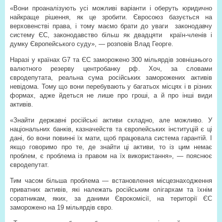
«Вони проаналізують усі можливі варіанти і оберуть юридично
найкраще рішення, як це зробити. Євросоюз базується на
верховенстві права, і тому маємо брати до уваги
законодавчу
систему ЄС, законодавство більш як двадцяти
країн-членів і
думку Європейського суду», — розповів Влад Георге.
Наразі у країнах G7 та ЄС заморожено 300 мільярдів зовнішнього
валютного резерву центробанку рф. Хоч, за словами
євродепутата, реальна сума російських заморожених активів
невідома. Тому що вони перебувають у багатьох місцях і в різних
формах, адже йдеться не лише про гроші, а й про інші види
активів.
«Знайти державні російські активи складно, але можливо. У
національних банків, казначейств та європейських інституцій є ці
дані, бо вони повинні їх мати, щоб працювала система гарантій. І
якщо говоримо про те, де знайти ці активи, то із цим немає
проблем, є проблема із правом на їх використання», — пояснює
євродепутат.
Тим часом більша проблема — встановлення місцезнаходження
приватних активів, які належать російським олігархам та їхнім
соратникам, яких, за даними Єврокомісії, на території ЄС
заморожено на 19 мільярдів євро.