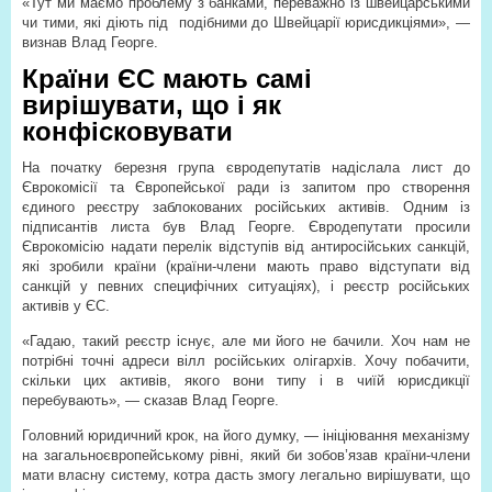
«Тут ми маємо проблему з банками, переважно із швейцарськими
чи тими, які діють під
подібними до Швейцарії юрисдикціями», —
визнав Влад Георге.
Країни ЄС мають самі
вирішувати, що і як
конфісковувати
На початку березня група євродепутатів надіслала лист до
Єврокомісії та Європейської ради із запитом про створення
єдиного реєстру заблокованих російських активів. Одним із
підписантів листа був Влад Георге. Євродепутати просили
Єврокомісію надати перелік відступів від антиросійських санкцій,
які зробили країни (країни-члени мають право відступати від
санкцій у певних специфічних ситуаціях), і реєстр російських
активів у ЄС.
«Гадаю, такий реєстр існує, але ми його не бачили. Хоч нам не
потрібні точні адреси вілл російських олігархів. Хочу побачити,
скільки цих активів, якого вони типу і в чиїй юрисдикції
перебувають», — сказав Влад Георге.
Головний юридичний крок, на його думку, — ініціювання механізму
на загальноєвропейському рівні, який би зобов’язав країни-члени
мати власну систему, котра дасть змогу легально вирішувати, що