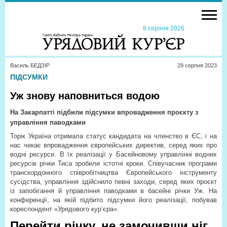
8 серпня 2026
Василь БЕДЗІР
29 серпня 2023
ПІДСУМКИ
Уж знову наповниться водою
На Закарпатті підбили підсумки впровадження проєкту з
управління паводками
Торік Україна отримала статус кандидата на членство в ЄС, і на
нас чекає впровадження європейських директив, серед яких про
водні ресурси. В їх реалізації у Басейновому управлінні водних
ресурсів річки Тиса зробили істотні кроки. Співучасник програми
транскордонного співробітництва Європейського інструменту
сусідства, управління здійснило певні заходи, серед яких проєкт
із запобігання й управління паводками в басейні річки Уж. На
конференції, на якій підбито підсумки його реалізації, побував
кореспондент «Урядового кур’єра».
Перейти річку, не замочивши ніг