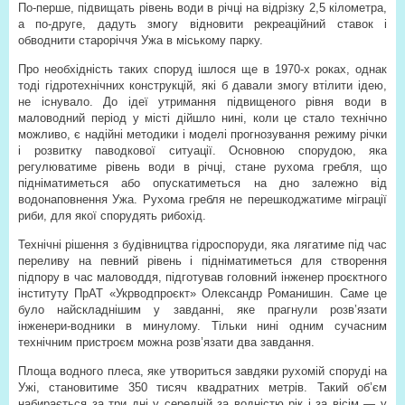
По-перше, підвищать рівень води в річці на відрізку 2,5 кілометра,
а по-друге, дадуть змогу відновити рекреаційний ставок і
обводнити староріччя Ужа в міському парку.
Про необхідність таких споруд ішлося ще в 1970-х роках, однак
тоді гідротехнічних конструкцій, які б давали змогу втілити ідею,
не існувало. До ідеї утримання підвищеного рівня води в
маловодний період у місті дійшло нині, коли це стало технічно
можливо, є надійні методики і моделі прогнозування режиму річки
і розвитку паводкової ситуації. Основною спорудою, яка
регулюватиме рівень води в річці, стане рухома гребля, що
підніматиметься або опускатиметься на дно залежно від
водонаповнення Ужа. Рухома гребля не перешкоджатиме міграції
риби, для якої спорудять рибохід.
Технічні рішення з будівництва гідроспоруди, яка лягатиме під час
переливу на певний рівень і підніматиметься для створення
підпору в час маловоддя, підготував головний інженер проєктного
інституту ПрАТ «Укрводпроєкт» Олександр Романишин. Саме це
було найскладнішим у завданні, яке прагнули розв’язати
інженери-водники в минулому. Тільки нині одним сучасним
технічним пристроєм можна розв’язати два завдання.
Площа водного плеса, яке утвориться завдяки рухомій споруді на
Ужі, становитиме 350 тисяч квадратних метрів. Такий об’єм
набирається за три дні у середній за водністю рік і за вісім — у