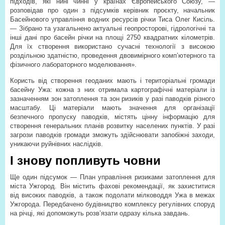
підходів, які нині чинні у країнах Європейського Союзу, —
розповідав про один з підсумків керівник проєкту, начальник
Басейнового управління водних ресурсів річки Тиса Олег Кисіль.
— Зібрано та узагальнено актуальні геопросторові, гідрологічні та
інші дані про басейн річки на площі 2750 квадратних кілометрів.
Для їх створення використано сучасні технології з високою
роздільною здатністю, проведення двовимірного комп’ютерного та
фізичного лабораторного моделювання».
Користь від створення геоданих мають і територіальні громади
басейну Ужа: кожна з них отримала картографічні матеріали із
зазначенням зон затоплення та зон ризиків у разі паводків різного
масштабу. Ці матеріали мають значення для організації
безпечного пропуску паводків, містять цінну інформацію для
створення генеральних планів розвитку населених пунктів. У разі
загрози паводків громади зможуть здійснювати запобіжні заходи,
уникаючи руйнівних наслідків.
І знову попливуть човни
Ще один підсумок — План управління ризиками затоплення для
міста Ужгород. Він містить фахові рекомендації, як захиститися
від високих паводків, а також подолати мілководдя Ужа в межах
Ужгорода. Передбачено будівництво комплексу регулівних споруд
на річці, які допоможуть розв’язати одразу кілька завдань.