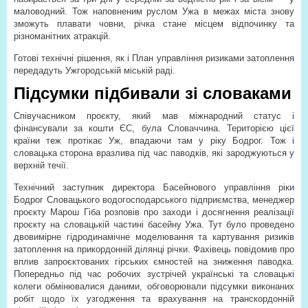
маловодний. Тож наповненим руслом Ужа в межах міста знову
зможуть плавати човни, річка стане місцем відпочинку та
різноманітних атракцій.
Готові технічні рішення, як і План управління ризиками затоплення
передадуть Ужгородській міській раді.
Підсумки підбивали зі словаками
Співучасником проєкту, який мав міжнародний статус і
фінансували за кошти ЄС, була Словаччина. Територією цієї
країни теж протікає Уж, впадаючи там у ріку Бодрог. Тож і
словацька сторона вразлива під час паводків, які зароджуються у
верхній течії.
Технічний заступник директора Басейнового управління ріки
Бодрог Словацького водогосподарського підприємства, менеджер
проєкту Марош Гіба розповів про заходи і досягнення реалізації
проєкту на словацькій частині басейну Ужа. Тут було проведено
двовимірне гідродинамічне моделювання та картування ризиків
затоплення на прикордонній ділянці річки. Фахівець повідомив про
вплив запроєктованих гірських ємностей на зниження паводка.
Попередньо під час робочих зустрічей українські та словацькі
колеги обмінювалися даними, обговорювали підсумки виконаних
робіт щодо їх узгодження та врахування на транскордонній