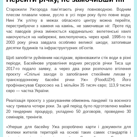
Старожили Ужгорода пам’ятають річку повноводною. Водним
плесом плавали човни, русло в усі пори року було повне води.
Нині Уж улітку в межах обласного центру можна перейти,
перестрибуючи з каменя на камінь, не замочивши ніг. Проте під
час паводків річка змінюється кардинально: велетенські хвилі
накочуються на набережні, вихлюпуючись через край. 1998-го та
2003 року річка завдала особливо великої шкоди, затопивши
десятки будинків та інфраструктурних об’єктів.
Щоб запобігти руйнівним наслідкам, врівноважити стік води в різні
періоди, Басейнове управління водних ресурсів річки Тиса ще
2017-го подало заявку, а через два роки розпочало втілення
проєкту «Спільні заходи із запобігання стихійним лихам у
транскордонному басейні річки Уж» (FloodUZH). Його
профінансував Євросоюз на 1 мільйон 35 тисяч євро; 113,9 тисячі
євро — частка України.
Реалізація проєкту з урахуванням обмежень пандемії та воєнного
часу тривала чотири роки. За цей період було підготовлено майже
20 тендерних процедур, укладено 50 договорів, проведено 30
семінарів, тренінгів.
«Уперше для басейну Ужа розроблено карти і документи для
безпеки жителів територій на основі таких самих стандартів і