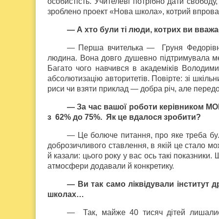
особистість. Учителеві потрібно дати свободу,
зроблено проект «Нова школа», котрий впро
— А хто були ті люди, котрих ви вваж
— Перша вчителька — Груня Федорівна
людина. Вона довго душевно підтримувала мен
Багато чого навчився в академіків Володими
абсолютизацію авторитетів. Повірте: зі шкільни
риси чи взяти приклад — добра річ, але перед
— За час вашої роботи керівником МОН
з 62% до 75%. Як це вдалося зробити?
— Це болюче питання, про яке треба бу
доброзичливого ставлення, в якій це стало м
й казали: цього року у вас ось такі показник
атмосфери додавали й конкретику.
— Ви так само ліквідували інститут 
школах…
— Так, майже 40 тисяч дітей лишалис