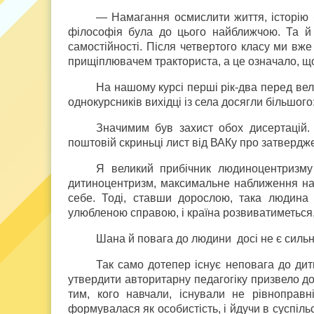
— Намагання осмислити життя, історію б
філософія була до цього найближчою. Та й 
самостійності. Після четвертого класу ми вже
прищіплювачем тракториста, а це означало, що
На нашому курсі перші рік-два перед вела 
однокурсників вихідці із села досягли більшого:
Значимим був захист обох дисертацій. 
поштовій скриньці лист від ВАКу про затвердж
Я великий прибічник людиноцентризму
дитиноцентризм, максимальне наближення нав
себе. Тоді, ставши дорослою, така людина
улюбленою справою, і країна розвиватиметься
Шана й повага до людини досі не є силь
Так само дотепер існує неповага до ди
утвердити авторитарну педагогіку призвело до
тим, кого навчали, існували не рівноправн
формувалася як особистість, і йдучи в суспіль