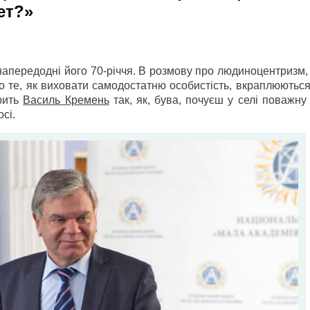
ет?»
апередодні його 70-річчя. В розмову про людиноцентризм,
 про те, як виховати самодостатню особистість, вкраплюютьс
орить
Василь Кремень
так, як, бува, почуєш у селі поважну
сі.