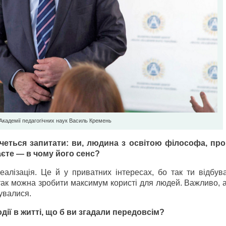
Академії педагогічних наук Василь Кремень
четься запитати: ви, людина з освітою філософа, п
жаєте — в чому його сенс?
алізація. Це й у приватних інтересах, бо так ти відбув
 так можна зробити максимум користі для людей. Важливо, а
нувалися.
ії в житті, що б ви згадали передовсім?