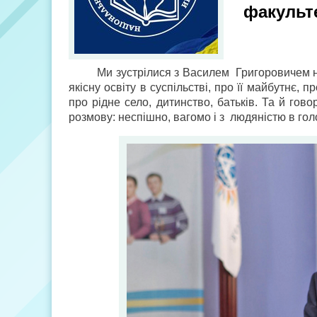
факульт
Ми зустрілися з Василем Григоровичем н
якісну освіту в суспільстві, про її майбутнє,
про рідне село, дитинство, батьків. Та й гов
розмову: неспішно, вагомо і з людяністю в голо