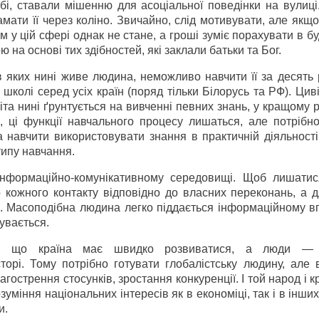
бі, ставали мішенню для асоціальної поведінки на вулиці
мати її через коліно. Звичайно, слід мотивувати, але якщ
 у цій сфері однак не стане, а гроші зуміє порахувати в б
ю на основі тих здібностей, які заклали батьки та Бог.
в яких нині живе людина, неможливо навчити її за десять 
школі серед усіх країн (поряд тільки Білорусь та РФ). Циві
іта нині ґрунтується на вивченні певних знань, у кращому 
 ці функції навчального процесу лишаться, але потрібно
 навчити використовувати знання в практичній діяльності
типу навчання.
нформаційно-комунікативному середовищі. Щоб лишати
 кожного контакту відповідно до власних переконань, а д
. Масоподібна людина легко піддається інформаційному вп
дбувається.
ють, що країна має швидко розвиватися, а люди — 
орі. Тому потрібно готувати глобалістську людину, але 
агострення стосунків, зростання конкуренції. І той народ і к
зуміння національних інтересів як в економіці, так і в інши
и.