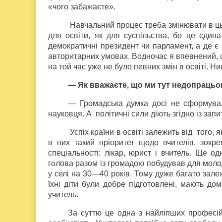
«чого забажаєте».
Навчальний процес треба змінювати в ць
для освіти, як для суспільства, бо це єдин
демократичні президент чи парламент, а де є 
авторитарних умовах. Водночас я впевнений, що
на той час уже не було певних змін в освіті. 
— Як вважаєте, що ми тут недопраць
— Громадська думка досі не сформувала
науковця. А політичні сили діють згідно із зап
Успіх країни в освіті залежить від того, 
в них такий пріоритет щодо вчителів, зокр
спеціальності: лікар, юрист і вчитель. Ще о
голова разом із громадою побудував для молодо
у селі на 30—40 років. Тому дуже багато зале
їхні діти були добре підготовлені, мають до
учитель.
За суттю це одна з найліпших професій