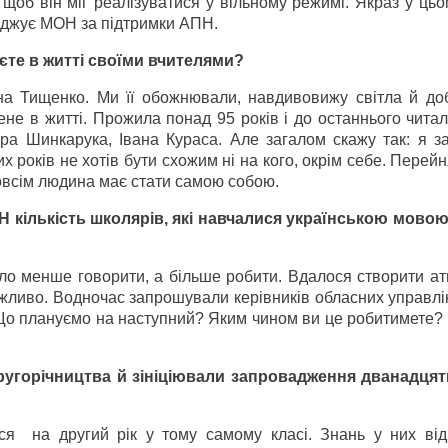
 щоб він міг реалізуватися у вільному режимі. Якраз у цьо
ваджує МОН за підтримки АПН.
аєте в житті своїми вчителями?
 Тищенко. Ми її обожнювали, навдивовижу світла й до
е в житті. Прожила понад 95 років і до останнього читал
ра Шинкарука, Івана Кураса. Але загалом скажу так: я з
х років не хотів бути схожим ні на кого, окрім себе. Перейн
овсім людина має стати самою собою.
 кількість школярів, які навчалися українською мовою
ло менше говорити, а більше робити. Вдалося створити а
ожливо. Водночас запрошували керівників обласних управлі
и. Що плануємо на наступний? Яким чином ви це робитимете?
другорічництва й зініціювали запровадження дванадцят
я на другий рік у тому самому класі. Знань у них від