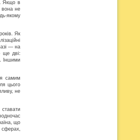
. Якщо в
о вона не
удь-якому
років. Як
лізаційні
разі — на
 ще дві:
. Іншими
ся самим
ля цього
ливу, не
ставати
водночас
раїна, що
х сферах,