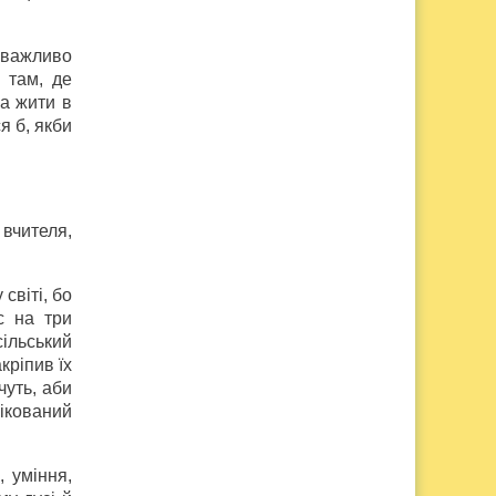
к важливо
 там, де
на жити в
я б, якби
вчителя,
світі, бо
с на три
сільський
кріпив їх
чуть, аби
фікований
 уміння,