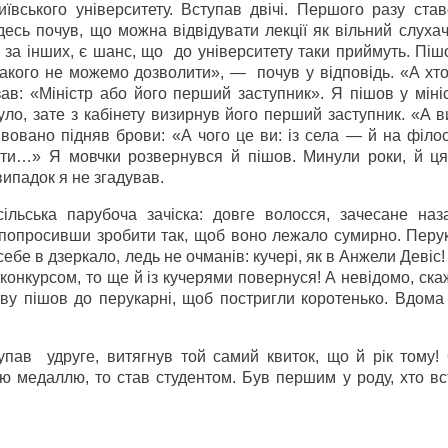
вського університету. Вступав двічі. Першого разу став
есь почув, що можна відвідувати лекції як вільний слухач
 за інших, є шанс, що до університету таки приймуть. Піш
такого не можемо дозволити», — почув у відповідь. «А хт
зав: «Міністр або його перший заступник». Я пішов у міні
було, зате з кабінету визирнув його перший заступник. «А в
вовано підняв брови: «А чого це ви: із села — й на філо
йти…» Я мовчки розвернувся й пішов. Минули роки, й ц
випадок я не згадував.
льська парубоча зачіска: довге волосся, зачесане наз
ні, попросивши зробити так, щоб воно лежало сумирно. Пер
себе в дзеркало, ледь не очманів: кучері, як в Анжели Девіс!
конкурсом, то ще й із кучерями повернуся! А невідомо, ска
у пішов до перукарні, щоб постригли коротенько. Вдома 
упав удруге, витягнув той самий квиток, що й рік тому!
тою медаллю, то став студентом. Був першим у роду, хто в