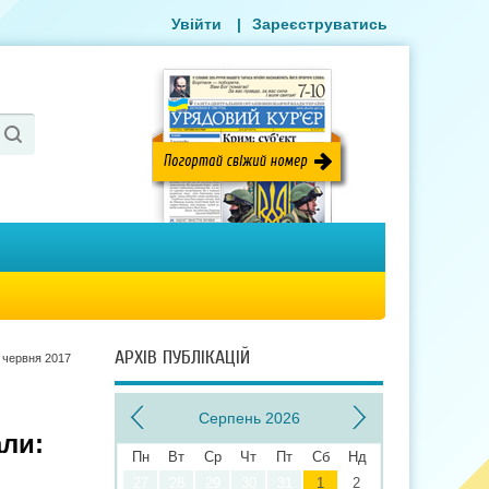
Увійти
|
Зареєструватись
АРХІВ ПУБЛІКАЦІЙ
 червня 2017
Серпень 2026
али:
Пн
Вт
Ср
Чт
Пт
Сб
Нд
27
28
29
30
31
1
2