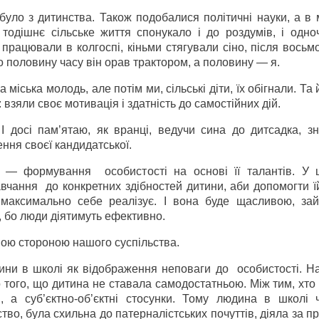
уло з дитинства. Також подобалися політичні науки, а в 
тодішнє сільське життя спонукало і до роздумів, і одно
 працювали в колгоспі, кіньми стягували сіно, після восьм
 половину часу він орав трактором, а половину — я.
міська молодь, але потім ми, сільські діти, їх обігнали. Та 
 взяли своє мотивація і здатність до самостійних дій.
І досі пам’ятаю, як вранці, ведучи сина до дитсадка, з
ення своєї кандидатської.
 — формування особистості на основі її талантів. У 
чання до конкретних здібностей дитини, аби допомогти їй
 максимально себе реалізує. І вона буде щасливою, за
, бо люди діятимуть ефективно.
ною стороною нашого суспільства.
тини в школі як відображення неповаги до особистості. Н
 того, що дитина не ставала самодостатньою. Між тим, хто 
і, а суб’єктно-об’єктні стосунки. Тому людина в школі 
ство, була схильна до патерналістських почуттів, діяла за 