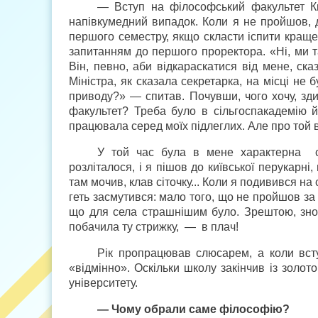
— Вступ на філософський факультет Киї
напівкумедний випадок. Коли я не пройшов, д
першого семестру, якщо скласти іспити краще
запитанням до першого проректора. «Ні, ми 
Він, певно, аби відкараскатися від мене, ска
Міністра, як сказала секретарка, на місці не 
приводу?» — спитав. Почувши, чого хочу, зди
факультет? Треба було в сільгоспакадемію 
працювала серед моїх підлеглих. Але про той 
У той час була в мене характерна сі
розліталося, і я пішов до київської перукар
там мочив, клав сіточку... Коли я подивився на 
геть засмутився: мало того, що не пройшов за 
що для села страшнішим було. Зрештою, знов
побачила ту стрижку, — в плач!
Рік пропрацював слюсарем, а коли вст
«відмінно». Оскільки школу закінчив із золо
університету.
— Чому обрали саме філософію?