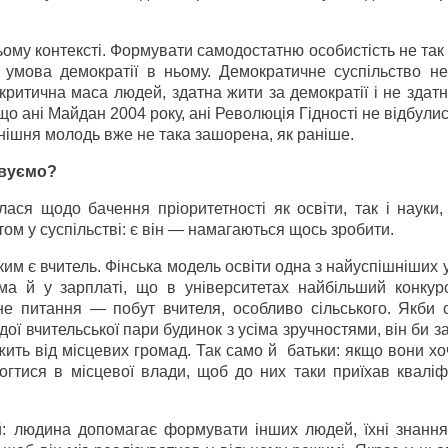
ому контексті. Формувати самодостатню особистість не та
а умова демократії в ньому. Демократичне суспільство не
критична маса людей, здатна жити за демократії і не здат
 ані Майдан 2004 року, ані Революція Гідності не відбулис
Нинішня молодь вже не така зашорена, як раніше.
овуємо?
ся щодо бачення пріоритетності як освіти, так і науки, 
итом у суспільстві: є він — намагаються щось зробити.
яким є вчитель. Фінська модель освіти одна з найуспішніших у 
ема й у зарплаті, що в університетах найбільший конкур
дне питання — побут вчителя, особливо сільського. Якби 
ї вчительської пари будинок з усіма зручностями, він би за
жить від місцевих громад. Так само й батьки: якщо вони хо
могтися в місцевої влади, щоб до них таки приїхав квалі
: людина допомагає формувати інших людей, їхні знання,