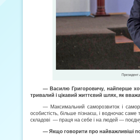
Президент 
— Василю Григоровичу, найперше хо
тривалий і цікавий життєвий шлях, як вва
— Максимальний саморозвиток і саморе
особистість, більше пізнаєш, і водночас саме
складові — праця на себе і на людей — поєд
— Якщо говорити про найважливіші под