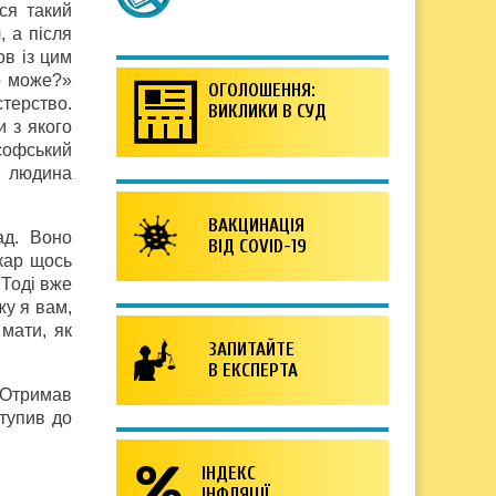
ся такий
, а після
ов із цим
о може?»
ОГОЛОШЕННЯ:
стерство.
ВИКЛИКИ В СУД
и з якого
софський
я людина
ВАКЦИНАЦІЯ
ад. Воно
ВІД COVID-19
укар щось
 Тоді вже
жу я вам,
мати, як
ЗАПИТАЙТЕ
В ЕКСПЕРТА
 Отримав
ступив до
ІНДЕКС
ІНФЛЯЦІЇ