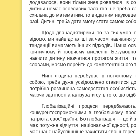
додавалося, вони тільки зневірювалися в со
дитини немає особливих талантів, не треба ла
схильна до математики, то видатним науковцем
разі. Дитині треба дати змогу стати самою собо
Щодо дванадцятирічки, то за тих умов, 
відомо, ми найвідсталіші за часом навчання у 
тенденції вимагають інших підходів. Наша осв
критичному й творчому мисленні. Безумовно,
навчити дитину навчатися протягом життя та
словами, маємо перейти до компетентнісного 
Нині людина перебуває в потужному і
собою, треба дуже усвідомлено ставитися до
потрібна розвинена самодостатня особистість
маючи здатності аналізувати суть того, що ві
Глобалізаційні процеси передбача
конкурентоспроможними в глобальному прост
патріота своєї країни. Бо глобалізація — це й з
має потужне відчуття національної єдності, ро
має шанс найуспішніше захистити свої інтерес