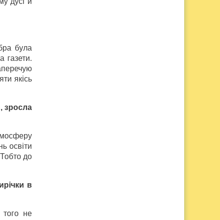
му дусі й
бра була
а газети.
аперечую
яти якісь
, зросла
тмосферу
нь освіти
 Тобто до
ирічки в
 того не