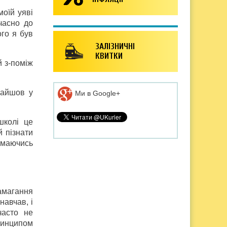
моїй уяві
часно до
ого я був
ЗАЛІЗНИЧНІ
КВИТКИ
й з-поміж
найшов у
Ми в Google+
школі це
 пізнати
ймаючись
амагання
навчав, і
часто не
принципом