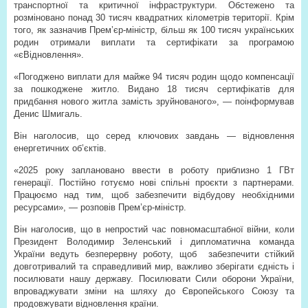
транспортної та критичної інфраструктури. Обстежено та
розміновано понад 30 тисяч квадратних кілометрів території. Крім
того, як зазначив Прем’єр-міністр, більш як 100 тисяч українських
родин отримали виплати та сертифікати за програмою
«єВідновлення».
«Погоджено виплати для майже 94 тисяч родин щодо компенсації
за пошкоджене житло. Видано 18 тисяч сертифікатів для
придбання нового житла замість зруйнованого», — поінформував
Денис Шмигаль.
Він наголосив, що серед ключових завдань — відновлення
енергетичних об’єктів.
«2025 року заплановано ввести в роботу приблизно 1 ГВт
генерації. Постійно готуємо нові спільні проєкти з партнерами.
Працюємо над тим, щоб забезпечити відбудову необхідними
ресурсами», — розповів Прем’єр-міністр.
Він наголосив, що в непростий час повномасштабної війни, коли
Президент Володимир Зеленський і дипломатична команда
України ведуть безперервну роботу, щоб
забезпечити стійкий
довготривалий та справедливий мир, важливо зберігати єдність і
посилювати нашу державу. Посилювати Сили оборони України,
впроваджувати зміни на шляху до Європейського Союзу та
продовжувати відновлення країни.