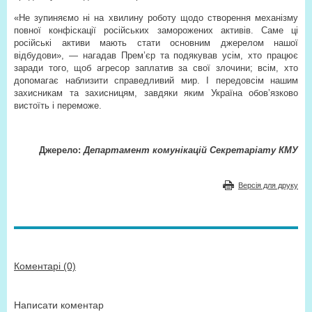
«Не зупиняємо ні на хвилину роботу щодо створення механізму
повної конфіскації російських заморожених активів. Саме ці
російські активи мають стати основним джерелом нашої
відбудови», — нагадав Прем’єр та подякував усім, хто працює
заради того, щоб агресор заплатив за свої злочини; всім, хто
допомагає наблизити справедливий мир. І передовсім нашим
захисникам та захисницям, завдяки яким Україна обов’язково
вистоїть і переможе.
Джерело:
Департамент комунікацій Секретаріату КМУ
Версія для друку
Коментарі (0)
Написати коментар