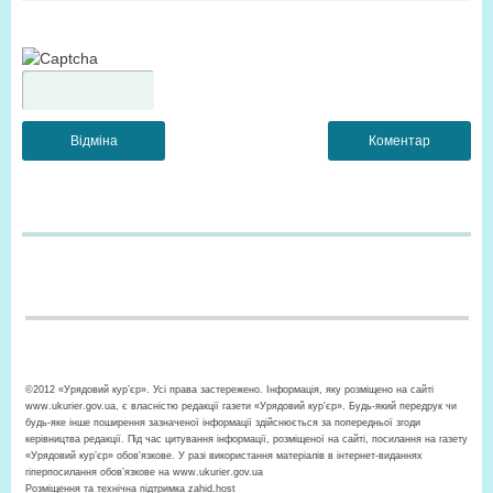
©2012 «Урядовий кур’єр». Усі права застережено. Інформація, яку розміщено на сайті
www.ukurier.gov.ua, є власністю редакції газети «Урядовий кур'єр». Будь-який передрук чи
будь-яке інше поширення зазначеної інформації здійснюється за попередньої згоди
керівництва редакції. Під час цитування інформації, розміщеної на сайті, посилання на газету
«Урядовий кур’єр» обов'язкове. У разі використання матеріалів в інтернет-виданнях
гіперпосилання обов’язкове на www.ukurier.gov.ua
Розміщення та технічна підтримка
zahid.host