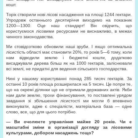
кошт.
Торік створили нові лісові насадження на площі 1244 гектари.
Упродовж останнього десятиріччя виходимо на показник
1200—1300. Оце наш стандарт! Він свідчить, що
користуємося лісовими ресурсами не виснажливо, в межах
чинного законодавства.
Ми стовідсотково обновили наші зруби. І якщо оптимальна
лісистість області має становити 20%, то років 5—6 тому, коли
нам відводили землю і бюджетні кошти, додатково
висаджували дерева більш як на 1000 гектарів, заліснювали
всі землі, не придатні для ведення сільського господарства.
Нині у нашому користуванні понад 285 тисяч гектарів. За
останні 10 років площа розширилася на 5 тисяч. Це попри те,
що на окремі ділянки ще не отримали державних актів. Якби
нам дали землю, трохи фінансування, то поставлені урядом
завдання зі збільшення лісистості ми могли б впевнено
виконувати, адже є спеціалісти, матеріальна база — одне
слово, все, що для цього потрібно.
— Ви очолюєте управління майже 20 років. Чи є
масштабні зміни в організації догляду за лісовими
культурами, добором насаджень тощо?