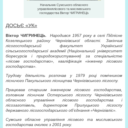
Начальник Сумського обласного
управліннялісового та мисливського
господарства Віктор ЧИГРИНЕЦЬ
ДОСЬЄ «УК»
Віктор ЧИГРИНЕЦЬ.
Народився 1957 року в селі Підлісне
Козелецького району Чернігівської області. Закінчив
лісогосподарський факультет Української
сільськогосподарської академії (Національний університет
біоресурсів і природокористування) за спеціальністю
«лісове господарство», кваліфікація «інженер лісового
господарства».
Трудову діяльність розпочав у 1979 році помічником
лісничого Пакульського лісництва Чернігівського лісгоспу.
Працював старшим інженером лісового господарства,
головним лісничим Остерського лісгоспу Чернігівського
обласного управління лісового господарства і
лісозаготівель, директором Прилуцького лісгоспу
державного лісогосподарського об’єднання «Чернігівліс».
Сумське обласне управління лісового та мисливського
господарства очолює з 2001 року.