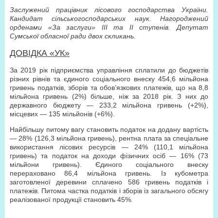
Заслужений працівник лісового господарства України.
Кандидат сільськогосподарських наук. Нагороджений
орденами «За заслуги» ІІІ та ІІ ступенів. Депутат
Сумської обласної ради двох скликань.
ДОВІДКА «УК»
За 2019 рік підприємства управління сплатили до бюджетів
різних рівнів та єдиного соціального внеску 454,6 мільйона
гривень податків, зборів та обов’язкових платежів, що на 8,8
мільйона гривень (2%) більше, ніж за 2018 рік. З них до
державного бюджету — 233,2 мільйона гривень (+2%),
місцевих — 135 мільйонів (+6%).
Найбільшу питому вагу становить податок на додану вартість
— 28% (126,3 мільйона гривень), рентна плата за спеціальне
використання лісових ресурсів — 24% (110,1 мільйона
гривень) та податок на доходи фізичних осіб — 16% (73
мільйони гривень). Єдиного соціального внеску
перераховано 86,4 мільйона гривень. Із кубометра
заготовленої деревини сплачено 586 гривень податків і
платежів. Питома частка податків і зборів із загального обсягу
реалізованої продукції становить 45%.