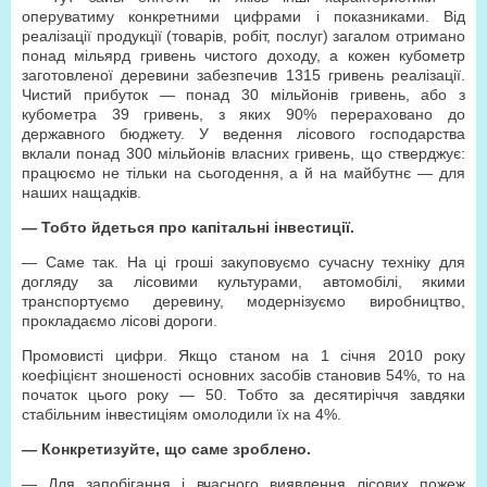
оперуватиму конкретними цифрами і показниками. Від
реалізації продукції (товарів, робіт, послуг) загалом отримано
понад мільярд гривень чистого доходу, а кожен кубометр
заготовленої деревини забезпечив 1315 гривень реалізації.
Чистий прибуток — понад 30 мільйонів гривень, або з
кубометра 39 гривень, з яких 90% перераховано до
державного бюджету. У ведення лісового господарства
вклали понад 300 мільйонів власних гривень, що стверджує:
працюємо не тільки на сьогодення, а й на майбутнє — для
наших нащадків.
— Тобто йдеться про капітальні інвестиції.
— Саме так. На ці гроші закуповуємо сучасну техніку для
догляду за лісовими культурами, автомобілі, якими
транспортуємо деревину, модернізуємо виробництво,
прокладаємо лісові дороги.
Промовисті цифри. Якщо станом на 1 січня 2010 року
коефіцієнт зношеності основних засобів становив 54%, то на
початок цього року — 50. Тобто за десятиріччя завдяки
стабільним інвестиціям омолодили їх на 4%.
— Конкретизуйте, що саме зроблено.
— Для запобігання і вчасного виявлення лісових пожеж