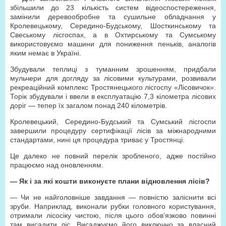
збільшили до 23 кількість систем відеоспостереження,
замінили деревообробне та сушильне обладнання у
Кролевецькому, Середино-Будському, Шосткинському та
Свеському лісгоспах, а в Охтирському та Сумському
використовуємо машини для пониження пеньків, аналогів
яким немає в Україні.
Збудували теплиці з туманним зрошенням, придбали
мульчери для догляду за лісовими культурами, розвивали
рекреаційний комплекс Тростянецького лісгоспу «Лісовичок».
Торік збудували і ввели в експлуатацію 7,3 кілометра лісових
доріг — тепер їх загалом понад 240 кілометрів.
Кролевецький, Середино-Будський та Сумський лісгоспи
завершили процедуру сертифікації лісів за міжнародними
стандартами, нині ця процедура триває у Тростянці.
Це далеко не повний перелік зробленого, адже постійно
працюємо над оновленням.
— Як і за які кошти виконуєте плани відновлення лісів?
— Чи не найголовніше завдання — повністю заліснити всі
зруби. Наприклад, виконали рубки головного користування,
отримали лісосіку чистою, після цього обов’язково повинні
там висадити ліс. Висаджуємо його виключно за власний