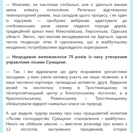
— Можливо, не настільки глобальні, але є: даються взнаки
зміна клімату, потепління. Ретельно відстежуємо
температурний режим, інші складові цього процесу, і як один
із підсумків — пробуємо вибірково адаптувати до
слобожанських умов окремі південні породи дерев,
традиційний ареал яких Миколаївська, Херсонська, Одеська
області. Звісно, про масове висаджування не йдеться, однак
тепла тенденція чітка й однозначна, що в майбутньому
неодмінно потребуватиме відповідного коригування.
— Нещодавно виповнилося 70 років із часу утворення
управління лісами Сумщини.
— Так, і ми відзначили цю дату яскравими урочистими
заходами, у яких узяли активну участь не лише лісівники, а й
наші численні партнери, громадські активісти, друзі. Відкрили
музей та екологічну стежку в Тростянецькому та
лісопросвітницький центр у Конотопському лісгоспах, а в
Краснопільському, Роменському і Тростянецькому
облаштували відкриті навчальні класи на природі.
А ще видали чудову книжку про наш працьовитий колектив
«Лісове господарство Сумщини: становлення і майбутнє».
Нікого не обійшли увагою — вмістили розповіді про кожен з
12 лісгоспів, заслужених працівників, історію