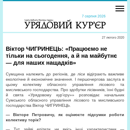
7 серпня 2026
27 лютого 2020
Віктор ЧИГРИНЕЦЬ: «Працюємо не
тільки на сьогодення, а й на майбутнє
— для наших нащадків»
Сумщина належить до регіонів, де ліси відіграють важливе
екологічне й економічне значення. І першочергова заслуга в
цьому колективу обласного управління лісового та
мисливського господарства. Про здобутки лісівників, їхні будні
й свята «Урядовому кур’єру»» розповідає начальник
Сумського обласного управління лісового та мисливського
господарства Віктор ЧИГРИНЕЦЬ.
— Вікторе Петровичу, як оцінюєте підсумки роботи
колективу торік?
— Тут зайві епітети чи якісь інші характеристики —