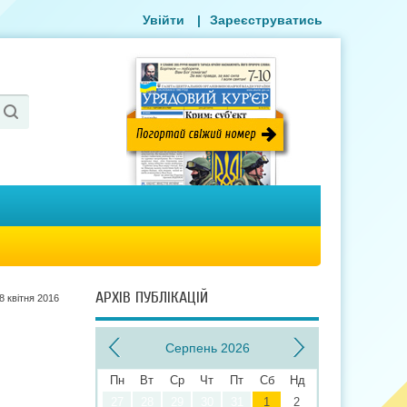
Увійти
|
Зареєструватись
АРХІВ ПУБЛІКАЦІЙ
8 квiтня 2016
Серпень 2026
Пн
Вт
Ср
Чт
Пт
Сб
Нд
27
28
29
30
31
1
2