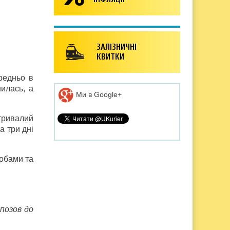
ЗАЛІЗНИЧНІ
КВИТКИ
редньо в
нил
а
сь, а
Ми в Google+
тривалий
а три дні
собами та
позов до