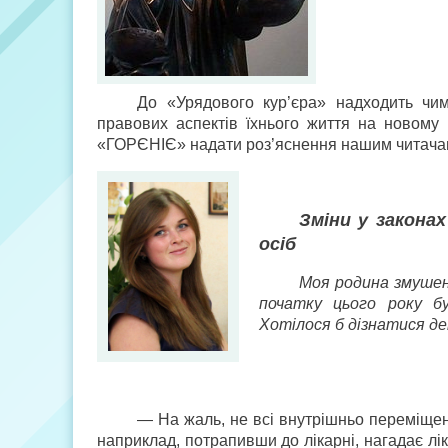
До «Урядового кур’єра» надходить чим
правових аспектів їхнього життя на новому 
«ГОРЄНІЄ» надати роз’яснення нашим читача
Зміни у закона
осіб
Моя родина змушен
початку цього року бу
Хотілося б дізнатися де
— На жаль, не всі внутрішньо переміщен
наприклад, потрапивши до лікарні, нагадає лі