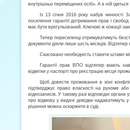
внутрішньо переміщених осіб». А в ній ідетьс
Із 13 січня 2016 року набув чинності
посилення гарантії дотримання прав і свобод
має бути врегульований. Ключові ж новації зако
Тепер переселенці отримуватимуть безстр
документи діяли лише шість місяців. Відтепер 
Скасовано необхідність ставити штамп мі
Гарантії прав ВПО відтепер мають
н
ав
відмітки у паспорті про реєстрацію місця прож
Щоб довести проживання в зоні конфлікт
підтверджує право власності на рухоме або
відеозаписів. У такому разі відповідні органи
про відмову у видачі довідки надаватимуть у
рішення можна оскаржити в суді.