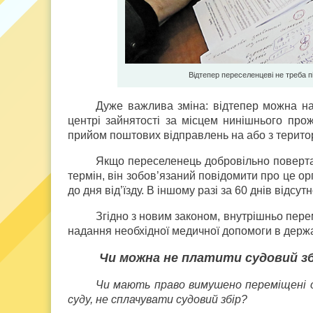
Відтепер переселенцеві не треба п
Дуже важлива зміна: відтепер можна н
центрі зайнятості за місцем нинішнього пр
прийом поштових відправлень на або з терито
Якщо переселенець добровільно поверт
термін, він зобов’язаний повідомити про це ор
до дня від’їзду. В іншому разі за 60 днів відсут
Згідно з новим законом, внутрішньо пер
надання необхідної медичної допомоги в держа
Чи можна не платити судовий зб
Чи мають право вимушено переміщені о
суду, не сплачувати судовий збір?