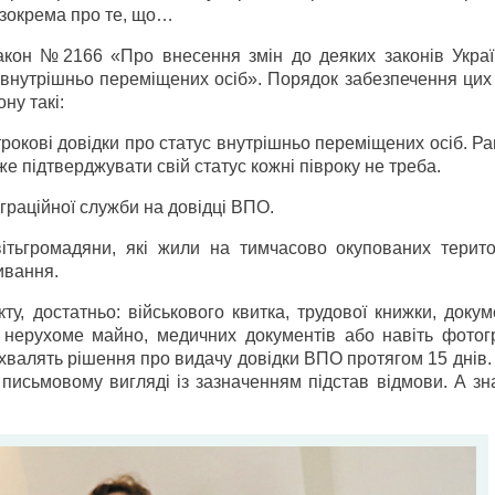
я зокрема про те, що…
 Закон №2166 «Про внесення змін до деяких законів Укра
 внутрішньо переміщених осіб». Порядок забезпечення цих
ну такі:
окові довідки про статус внутрішньо переміщених осіб. Ра
же підтверджувати свій статус кожні півроку не треба.
граційної служби на довідці ВПО.
іть
громадяни, які жили на тимчасово окупованих терито
ивання.
у, достатньо: військового квитка, трудової книжки, доку
 нерухоме майно, медичних документів або навіть фотог
 ухвалять рішення про видачу довідки ВПО протягом 15 днів
 письмовому вигляді із зазначенням підстав відмови. А зн