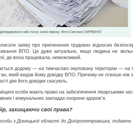
ідтверджувати свій статус кожні півроку. Фото Світлани СКРЯБІНОЇ
аписати заяву про припинення трудових відносин безпосе
оживання ВПО. Це дуже актуально, якщо людина не зв
і
ль
рії, де вона працювала, неможливий.
ається додому — на тимчасово окуповану територію — на 
ган, який видав йому довідку ВПО. Причому не пізніше ніж з
ності дію його довідки скасують.
еміщені особи мають право на забезпечення лікарськими за
вних і комунальних закладах охорони здоров’я.
ір, захищаючи свої права?
соби з Донецької області до Дніпропетровська, подаючи 