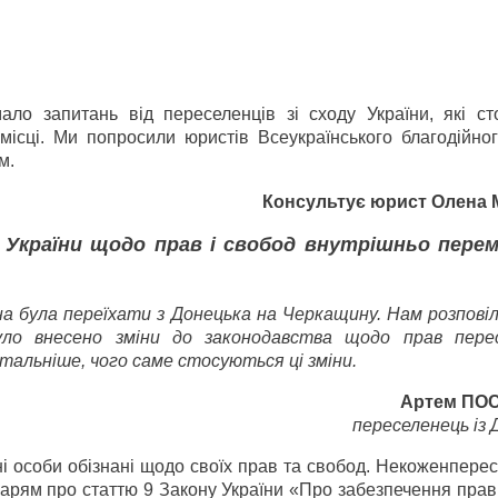
ало запитань від переселенців зі сходу України, які ст
місці. Ми попросили юристів Всеукраїнського благодійно
м.
Консультує юрист Олена
х України щодо прав і свобод внутрішньо пере
а була переїхати з Донецька на Черкащину. Нам розповіл
ло внесено зміни до законодавства щодо прав перес
тальніше, чого саме стосуються ці зміни.
Артем ПО
переселенець із 
і особи обізнані щодо своїх прав та свобод. Не
кожен
перес
карям про статтю 9 Закону України «Про забезпечення прав