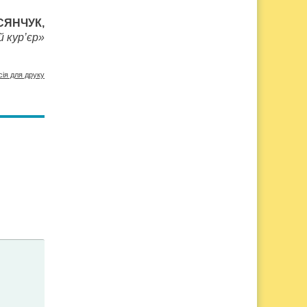
ОСЯНЧУК,
 кур’єр»
сія для друку