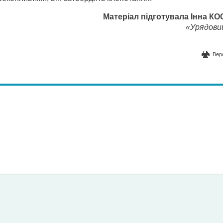
Матеріал підготувала Інна К
«Урядовий
Вер