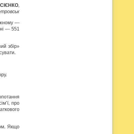
КСІЄНКО
,
етровськ
кожному —
тні — 551
вий збір»
сувати.
ру.
опотання
ім’ї, про
аткового
том. Якщо