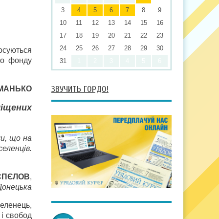
3
4
5
6
7
8
9
10
11
12
13
14
15
16
17
18
19
20
21
22
23
24
25
26
27
28
29
30
осуються
го фонду
31
1
2
3
4
5
6
ЗВУЧИТЬ ГОРДО!
 МАНЬКО
міщених
и, що на
еленців.
СПЄЛОВ
,
Донецька
еленець,
 і свобод