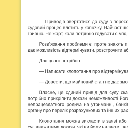
— Приводів звертатися до суду в пересе
судовий процес влетить у копієчку. Найчастіш
гривню. Не жарт, коли потрібно годувати сім’ю,
Розв’язання проблеми є, проте знають пр
дає можливість відтермінувати, розстрочити аб
Для цього потрібно:
— Написати клопотання про відтермінуван
— Довести, що майновий стан не дає змог
Власне, це єдиний привід для суду ска
потрібно прикріпити докази неможливості його
непрацездатного родича на утриманні, банкі
органу про перелік розрахункових та інших рах
Клопотання можна викласти в заяві або 
суд вважатиме докази, які ви йому надаєте, п