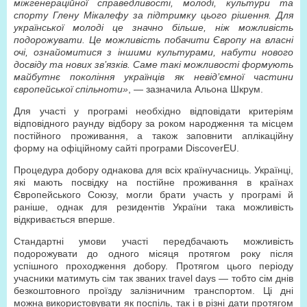
міжгенераційної справедливості, молоді, культури та
спорту Глену Мікалефу за підтримку цього рішення. Для
української молоді це значно більше, ніж можливість
подорожувати. Це можливість побачити Європу на власні
очі, ознайомитися з іншими культурами, набути нового
досвіду та нових зв’язків. Саме такі можливості формують
майбутнє покоління українців як невід’ємної частини
європейської спільноти»
, — зазначила Альона Шкрум.
Для участі у програмі необхідно відповідати критеріям
відповідного раунду відбору за роком народження та місцем
постійного проживання, а також заповнити аплікаційну
форму на офіційному сайті програми DiscoverEU.
Процедура добору однакова для всіх країн­учасниць. Українці,
які мають посвідку на постійне проживання в країнах
Європейського Союзу, могли брати участь у програмі й
раніше, однак для резидентів України така можливість
відкривається вперше.
Стандартні умови участі передбачають можливість
подорожувати до одного місяця протягом року після
успішного проходження добору. Протягом цього періоду
учасники матимуть сім так званих travel days — тобто сім днів
безкоштовного проїзду залізничним транспортом. Ці дні
можна використовувати як поспіль, так і в різні дати протягом