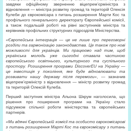
завдяки офіційному зверненню віцепрем’єр­міністра з
відновлення — міністра розвитку громад та територій Олексія
Кулеби до єврокомісара з питань розширення Марти Кос та
профільного генерального директорату Європейської комісії,
а також подальшій роботі на рівні заступників міністра та
керівників профільних структурних підрозділів Міністерства.
«Європейська інтеграція — це не лише про переговорні
розділи та гармонізацію законодавства. Це також про нові
можливості для українців. Ми працюємо над тим, щоб
українська молодь уже сьогодні ставала частиною
європейського освітнього, культурного та суспільного
простору. Розширення програми DiscoverEU на Україну —
це інвестиція у покоління, яке буде відновлювати та
розвивати нашу державу після перемоги»
, — зазначив
віцепрем’єр­міністр з відновлення — міністр розвитку громад
та територій Олексій Кулеба.
Перший заступник міністра Альона Шкрум наголосила, що
рішення про поширення програми на Україну стало
підсумком спільної роботи міністерства та європейських
партнерів.
«Ми вдячні Європейській комісії та особисто єврокомісарові
з питань розширення Марті Кос та єврокомісару з питань