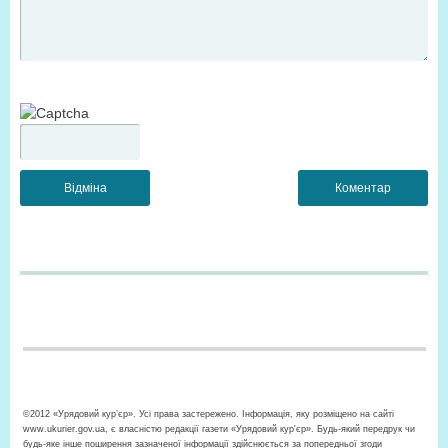
©2012 «Урядовий кур’єр». Усі права застережено. Інформація, яку розміщено на сайті
www.ukurier.gov.ua, є власністю редакції газети «Урядовий кур'єр». Будь-який передрук чи
будь-яке інше поширення зазначеної інформації здійснюється за попередньої згоди