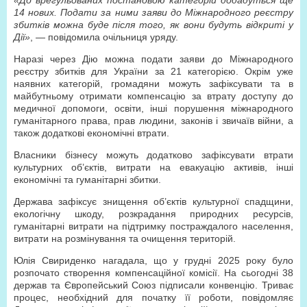
«До врегульованих постановою категорій додадуться ще
14 нових. Подати за ними заяви до Міжнародного реєстру
збитків можна буде після того, як вони будуть відкриті у
Дії»
, — повідомила очільниця уряду.
Наразі через Дію можна подати заяви до Міжнародного
реєстру збитків для України за 21 категорією. Окрім уже
наявних категорій, громадяни можуть зафіксувати та в
майбутньому отримати компенсацію за втрату доступу до
медичної допомоги, освіти, інші порушення міжнародного
гуманітарного права, прав людини, законів і звичаїв війни, а
також додаткові економічні втрати.
Власники бізнесу можуть додатково зафіксувати втрати
культурних об’єктів, витрати на евакуацію активів, інші
економічні та гуманітарні збитки.
Держава зафіксує знищення об’єктів культурної спадщини,
екологічну шкоду, розкрадання природних ресурсів,
гуманітарні витрати на підтримку постраждалого населення,
витрати на розмінування та очищення територій.
Юлія Свириденко нагадала, що у грудні 2025 року було
розпочато створення компенсаційної комісії. На сьогодні 38
держав та Європейський Союз підписали конвенцію. Триває
процес, необхідний для початку її роботи, повідомляє