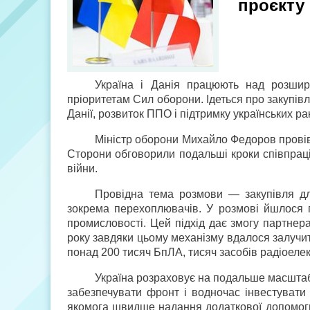
проєкту
Україна і Данія працюють над розшир
пріоритетам Сил оборони. Ідеться про закупів
Данії, розвиток ППО і підтримку українських р
Міністр оборони Михайло Федоров провів
Сторони обговорили подальші кроки співпраці, 
війни.
Провідна тема розмови — закупівля дл
зокрема перехоплювачів. У розмові йшлося 
промисловості. Цей підхід дає змогу партнер
року завдяки цьому механізму вдалося залучи
понад 200 тисяч БпЛА, тисяч засобів радіоелек
Україна розраховує на подальше масштаб
забезпечувати фронт і водночас інвестувати
якомога швидше надання додаткової допомоги