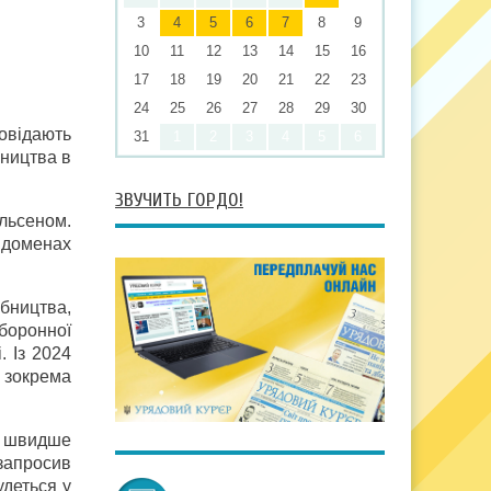
3
4
5
6
7
8
9
10
11
12
13
14
15
16
17
18
19
20
21
22
23
24
25
26
27
28
29
30
овідають
31
1
2
3
4
5
6
бництва в
ЗВУЧИТЬ ГОРДО!
льсеном.
х доменах
бництва,
боронної
. Із 2024
: зокрема
гу швидше
запросив
деться у