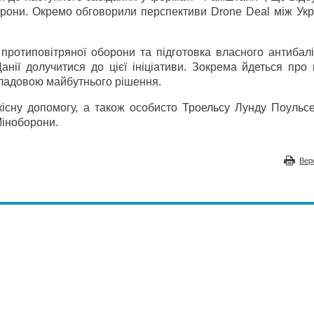
оборони. Окремо обговорили перспективи Drone Deal між Ук
ротиповітряної оборони та підготовка власного антибалі
анії долучитися до цієї ініціативи. Зокрема йдеться про
складовою майбутнього рішення.
кісну допомогу, а також особисто Троельсу Лунду Поульс
Міноборони.
Вер