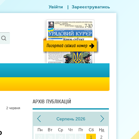
Увійти
|
Зареєструватись
АРХІВ ПУБЛІКАЦІЙ
2 червня
Серпень 2026
Пн
Вт
Ср
Чт
Пт
Сб
Нд
о
27
28
29
30
31
1
2