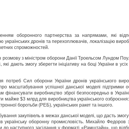
енням оборонного партнерства за напрямами, які відп
лю українських дронів та перехоплювачів, локалізацію виро
акетних спроможностей.
 розмову з міністром оборони Данії Троельсом Лундом Поу
які дають змогу зберегти ініціативу на боці України в усі
я потреб Сил оборони України дронів українського виро
про масштабування успішної данської моделі підтримки о
ам фінансувати виробництво зброї безпосередньо в Україні
ти майже $3 млрд для виробництва українського озброєння
тронної боротьби (РЕБ), українських ракет та іншого.
ування закупівель в межах данської моделі, що дасть змо
 в українську оборонну промисловість. Михайло Федоров 
 до наступного засідання у форматі «Рамштайн», що відбу