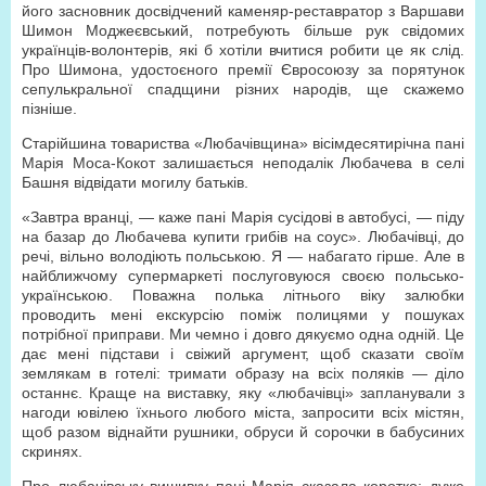
його засновник досвідчений каменяр-реставратор з Варшави
Шимон Моджеєвський, потребують більше рук свідомих
українців-волонтерів, які б хотіли вчитися робити це як слід.
Про Шимона, удостоєного премії Євросоюзу за порятунок
сепулькральної спадщини різних народів, ще скажемо
пізніше.
Старійшина товариства «Любачівщина» вісімдесятирічна пані
Марія Моса-Кокот залишається неподалік Любачева в селі
Башня відвідати могилу батьків.
«Завтра вранці, — каже пані Марія сусідові в автобусі, — піду
на базар до Любачева купити грибів на соус». Любачівці, до
речі, вільно володіють польською. Я — набагато гірше. Але в
найближчому супермаркеті послуговуюся своєю польсько-
українською. Поважна полька літнього віку залюбки
проводить мені екскурсію поміж полицями у пошуках
потрібної приправи. Ми чемно і довго дякуємо одна одній. Це
дає мені підстави і свіжий аргумент, щоб сказати своїм
землякам в готелі: тримати образу на всіх поляків — діло
останнє. Краще на виставку, яку «любачівці» запланували з
нагоди ювілею їхнього любого міста, запросити всіх містян,
щоб разом віднайти рушники, обруси й сорочки в бабусиних
скринях.