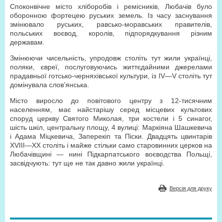
Споконвічне місто хліборобів і ремісників, Любачів було
оборонною фортецею руських земель. Із часу заснування
змінювало руських, равсько-моравських правителів,
польських воєвод, королів, підпорядкування різним
державам.
Змінюючи чисельність, упродовж століть тут жили українці,
поляки, євреї, послуговуючись життєдайними джерелами
прадавньої готсько-черняхівської культури, із IV—V століть тут
домінувала слов’янська.
Місто виросло до повітового центру з 12-тисячним
населенням, має найстарішу серед місцевих культових
споруд церкву Святого Миколая, три костели і 5 синагог,
шість шкіл, центральну площу, 4 вулиці: Маркіяна Шашкевича
і Адама Міцкевича, Заперекіп та Піски. Двадцять цвинтарів
XVIII—XX століть і майже стільки само старовинних церков на
Любачівщині — нині Підкарпатського воєводства Польщі,
засвідчують: тут ще не так давно жили українці.
Версія для друку