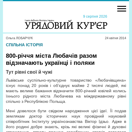
9 серпня 2026
Ольга ЛОБАРЧУК
24 квiтня 2014
СПІЛЬНА ІСТОРІЯ
800-річчя міста Любачів разом
відзначають українці і поляки
Тут рівні
свої й чужі
Львівське суспільно-культурне товариство «Любачівщина»
існує понад 20 років і об’єднує майже 2 тисячі людей, які
мають велике бажання відзначити 800-річний ювілей колись
їхнього рідного міста Любачева на міждержавному рівні
спільно з Республікою Польща.
Мені довелося бути свідком народження цієї ідеї. Її подав
землякам доктор історичних наук провідний науковий
співробітник Інституту українознавства Віктор Ідзьо. Адже в
його родині добре знають, крізь які великі фізичні й духовні