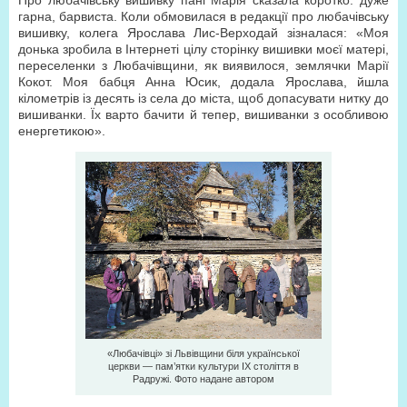
Про любачівську вишивку пані Марія сказала коротко: дуже
гарна, барвиста. Коли обмовилася в редакції про любачівську
вишивку, колега Ярослава Лис-Верходай зізналася: «Моя
донька зробила в Інтернеті цілу сторінку вишивки моєї матері,
переселенки з Любачівщини, як виявилося, землячки Марії
Кокот. Моя бабця Анна Юсик, додала Ярослава, йшла
кілометрів із десять із села до міста, щоб допасувати нитку до
вишиванки. Їх варто бачити й тепер, вишиванки з особливою
енергетикою».
«Любачівці» зі Львівщини біля української
церкви — пам’ятки культури ІХ століття в
Радружі. Фото надане автором