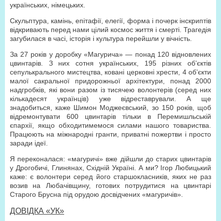
українських, німецьких.
Скульптура, камінь, епітафії, елегії, форма і почерк інскриптів
відкривають перед нами цілий космос життя і смерті. Трагедія
загубилася в часі, історія і культура перейшли у вічність.
За 27 років у доробку «Магурича» — понад 120 відновлених
цвинтарів. З них сотня українських, 195 різних об’єктів
сепулькрального мистецтва, ковані церковні хрести, 4 об’єкти
малої сакральної придорожньої архітектури, понад 2000
надгробків, які вони разом із тисячею волонтерів (серед них
кількадесят українців) уже відреставрували. А ще
знадобиться, каже Шимон Моджеєвський, зо 150 років, щоб
відремонтувати 600 цвинтарів тільки в Перемишльській
єпархії, якщо обходитимемося силами нашого товариства.
Працюють на міжнародні гранти, приватні пожертви і просто
заради ідеї.
Я переконалася: «магуричі» вже дійшли до старих цвинтарів
у Дрогобичі, Глинянах, Східній Україні. А ми? Ігор Любицький
каже: є волонтери серед його старшокласників, яких не раз
возив на Любачівщину, готових потрудитися на цвинтарі
Старого Брусна під орудою досвідчених «магуричів».
ДОВІДКА «УК»