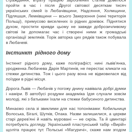
страждання, втрату працею зароблених статків довелося
пройти в час і після Другої світової десяткам тисяч
українських сімей із Любачівщини, Надсяння, Холмщини,
Підляшшя, Лемківщини — всього Закерзоння (нині територія
Польщі), примусово виселених із рідних домівок. Піднятися
духом, простити кривди цьому не завжди доброзичливому
світові їм допомагає час і створені ними ж громадські
організації земляків. Торік авторка цих рядків також побувала
в Любачеві.
Інстинкт
рідного дому
Інстинкт рідного дому, каже поліграфіст, нині львів’янка,
уродженка Любачева Дарія Мартинів, не перестає кликати на
стежки дитинства. Тож і цього разу вона не відмовилася від
поїздки в рідні місця.
Дорога Львів — Любачів у погожу днину навівала добрі думки
і наміри. В автобусі роздуми академіка Ідзя слухали зовсім
молоді, які з батьками їхали на стежки бабусиного дитинства.
Минаємо села зі звиклими для нас топонімами: Кобильниця
Волоська, Бігалі, Шутків, Опака. Назви залишилися, а церкви
старі дерев’яні й навіть муровані — не скрізь. Та й цвинтарі
потребують догляду. Український пластунський табір «Вирій»
щоліта працює тут. Польські «Магуричі», скаже нам згодом