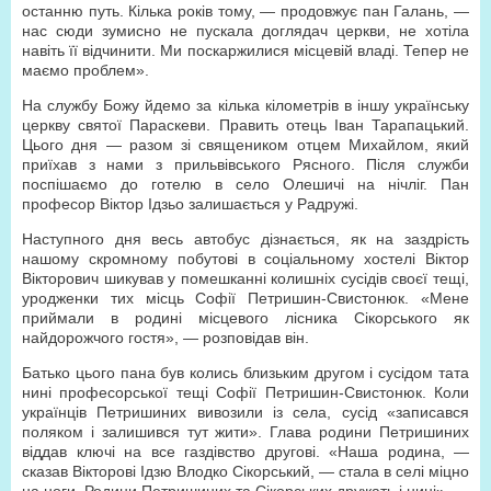
останню путь. Кілька років тому, — продовжує пан Галань, —
нас сюди зумисно не пускала доглядач церкви, не хотіла
навіть її відчинити. Ми поскаржилися місцевій владі. Тепер не
маємо проблем».
На службу Божу йдемо за кілька кілометрів в іншу українську
церкву святої Параскеви. Править отець Іван Тарапацький.
Цього дня — разом зі священиком отцем Михайлом, який
приїхав з нами з прильвівського Рясного. Після служби
поспішаємо до готелю в село Олешичі на нічліг. Пан
професор Віктор Ідзьо залишається у Радружі.
Наступного дня весь автобус дізнається, як на заздрість
нашому скромному побутові в соціальному хостелі Віктор
Вікторович шикував у помешканні колишніх сусідів своєї тещі,
уродженки тих місць Софії Петришин-Свистонюк. «Мене
приймали в родині місцевого лісника Сікорського як
найдорожчого гостя», — розповідав він.
Батько цього пана був колись близьким другом і сусідом тата
нині професорської тещі Софії Петришин-Свистонюк. Коли
українців Петришиних вивозили із села, сусід «записався
поляком і залишився тут жити». Глава родини Петришиних
віддав ключі на все газдівство другові. «Наша родина, —
сказав Вікторові Ідзю Влодко Сікорський, — стала в селі міцно