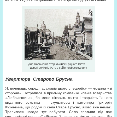
на ноги. Родини Петришиних та Сікорських дружать і нині».
Для любачівців старі листівки рідного міста —
дорогі реліквії. Фото з сайту elubaczow.com
Увертюра
Старого Брусна
Я, вочевидь, серед пасажирів цього спецрейсу — людина «зі
сторони». Потрапила в приємну компанію членів товариства
«Любачівщина», бо мене цікавить життя і творчість їхнього
видатного земляка — скульптора і каменяра Григорія
Кузневича, що родом із села Старе Брусно, якого вже немає.
Трапилася нагода тут побувати. Село спалили під час
сумнозвісної операції «Вісла». Залишився тільки цвинтар. Він