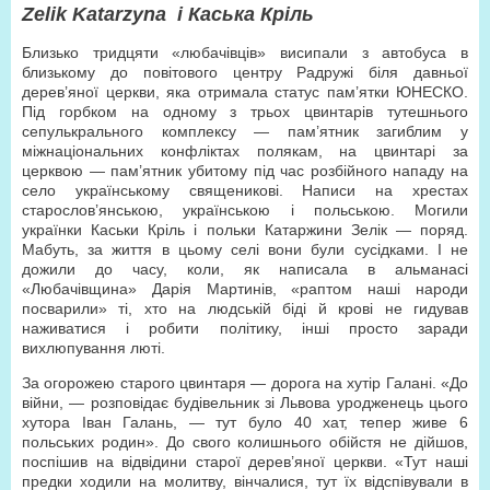
Zelik Katarzyna
і Каська Кріль
Близько тридцяти «любачівців» висипали з автобуса в
близькому до повітового центру Радружі біля давньої
дерев’яної церкви, яка отримала статус пам’ятки ЮНЕСКО.
Під горбком на одному з трьох цвинтарів тутешнього
сепулькрального комплексу — пам’ятник загиблим у
міжнаціональних конфліктах полякам, на цвинтарі за
церквою — пам’ятник убитому під час розбійного нападу на
село українському священикові. Написи на хрестах
старослов’янською, українською і польською. Могили
українки Каськи Кріль і польки Катаржини Зелік — поряд.
Мабуть, за життя в цьому селі вони були сусідками. І не
дожили до часу, коли, як написала в альманасі
«Любачівщина» Дарія Мартинів, «раптом наші народи
посварили» ті, хто на людській біді й крові не гидував
наживатися і робити політику, інші просто заради
вихлюпування люті.
За огорожею старого цвинтаря — дорога на хутір Галані. «До
війни, — розповідає будівельник зі Львова уродженець цього
хутора Іван Галань, — тут було 40 хат, тепер живе 6
польських родин». До свого колишнього обійстя не дійшов,
поспішив на відвідини старої дерев’яної церкви. «Тут наші
предки ходили на молитву, вінчалися, тут їх відспівували в