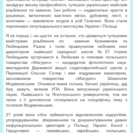
засвідчує високу професійність тутешніх українських майстрів
різьблення по каменю. Їхні роботи — надмогильні хрести в
рушниках, витончених кам’яних квітах, дубовому листі, з
ангелами — замовляли згодом в усій Галичині. Вони стали
перлинами сепулькрального мистецтва України і Польщі.
Я не перша і, на щастя, не остання, хто цікавиться тутешніми
майстрами різьблення по
каменю Кузневичем та
Любицьким. Разом з їхнім правнучатим небожем нині
директором львівської середньої школи №57 Ігорем
Любицьким зустрічаюся в Любачеві із членами польського
товариства «Магурич» — кандидатом філологічних наук,
викладачем Державної вищої східноєвропейської школи у
Перемишлі Ольгою Соляр і вже згадуваним каменярем,
засновником товариства «Магурич» Шимоном
Моджеєвським. Ольжина мама полька, батько українець, дід
був, кажуть, вояком УПА. Вона випускниця українського
ліцею, Львівського та Ягеллонського університетів, тож ми
легко з її допомогою спілкуємося на специфічну тему з
поляком Моджеєвським.
27 років вони обоє займаються відновленням надгробків,
упорядкуванням, збереженням та документуванням давніх
нефункціональних цвинтарів у Польщі, Україні, Боснії і
Герцеговині — лемківських, єврейських, польських,