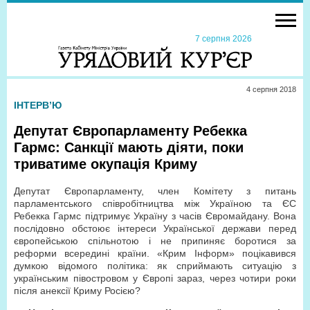
7 серпня 2026
4 серпня 2018
ІНТЕРВ’Ю
Депутат Європарламенту Ребекка
Гармс: Санкції мають діяти, поки
триватиме окупація Криму
Депутат Європарламенту, член Комітету з питань
парламентського співробітництва між Україною та ЄС
Ребекка Гармс підтримує Україну з часів Євромайдану. Вона
послідовно обстоює інтереси Української держави перед
європейською спільнотою і не припиняє боротися за
реформи всередині країни. «Крим Інформ» поцікавився
думкою відомого політика: як сприймають ситуацію з
українським півостровом у Європі зараз, через чотири роки
після анексії Криму Росією?