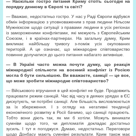
— Наскільки гостро питання Криму стоїть сьогодні на
порядку денному в Європі та світі?
— Вважаю, недостатньо гостро. У нас у Раді Європи відбувся
обмін інформацією з уповноваженим з прав людини Нільсом
Мужнієксом щодо ситуації з правами людини в усіх регіонах
із замороженими конфліктами, які межують з Європейським
Союзом, і в країнах-партнерах. На загальну думку, Крим
викликає найбільшу тривогу з-поміж усіх окупованих
територій. А це означає, що міжнародне співтовариство
повинне долучатися до цього питання набагато активніше.
— В Україні часто можна почути думку, що реакція
міжнародної спільноти на воєнний конфлікт із Росією
могла б бути сильнішою. Ви вважаєте, санкції — це все,
що може зробити міжнародне співтовариство?
— Військового втручання в цей конфлікт не буде. Продовжить
працювати режим санкцій. Час від часу в деяких урядах в ЄС
дискутують, чи потрібні санкції. Але більшість висловлюються
за їх збереження. І з огляду на негативні тенденції
економічного розвитку в Росії бачимо, що санкції працюють.
Тобто вони діють так, як ми б хотіли. Можуть виникати
сумніви щодо того, чи дипломатія докладає достатньо
зусиль. І тут я погоджуся. Думаю, недостатньо. Переговори
щодо Донбасу мають сумнівні результати. Крим також має