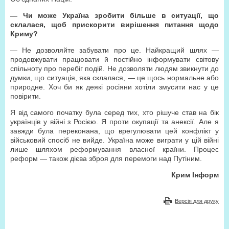
— Чи може Україна зробити більше в ситуації, що
склалася, щоб прискорити вирішення питання щодо
Криму?
— Не дозволяйте забувати про це. Найкращий шлях —
продовжувати працювати й постійно інформувати світову
спільноту про перебіг подій. Не дозволяти людям звикнути до
думки, що ситуація, яка склалася, — це щось нормальне або
природне. Хоч би як деякі росіяни хотіли змусити нас у це
повірити.
Я від самого початку була серед тих, хто рішуче став на бік
українців у війні з Росією. Я проти окупації та анексії. Але я
завжди була переконана, що врегулювати цей конфлікт у
військовий спосіб не вийде. Україна може виграти у цій війні
лише шляхом реформування власної країни. Процес
реформ — також дієва зброя для перемоги над Путіним.
Крим Інформ
Версія для друку