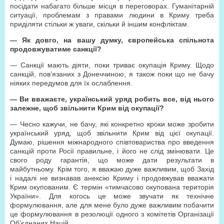
посідати набагато більше місця в переговорах. Гуманітарній
ситуації, проблемам з правами людини в Криму треба
приділяти стільки ж уваги, скільки й іншим конфліктам.
— Як довго, на вашу думку, європейська спільнота
продовжуватиме санкції?
— Санкції мають діяти, поки триває окупація Криму. Щодо
санкцій, пов’язаних з Донеччиною, я також поки що не бачу
ніяких передумов для їх ослаблення.
— Ви вважаєте, український уряд робить все, від нього
залежне, щоб звільнити Крим від окупації?
— Чесно кажучи, не бачу, які конкретно кроки може зробити
український уряд, щоб звільнити Крим від цієї окупації.
Думаю, рішення міжнародного співтовариства про введення
санкцій проти Росії правильне, і його не слід змінювати. Це
свого роду гарантія, що може дати результати в
майбутньому. Крім того, я вважаю дуже важливим, щоб Захід
і надалі не визнавав анексію Криму і продовжував вважати
Крим окупованим. Є термін «тимчасово окупована територія
України». Для когось це може звучати як технічне
формулювання, але для мене було дуже важливим побачити
це формулювання в резолюції одного з комітетів Організації
Об’єднаних Націй.